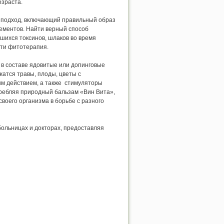
озраста.
 подход, включающий правильный образ
ементов. Найти верный способ
шихся токсинов, шлаков во время
ти фитотерапия.
в составе ядовитые или допинговые
жатся травы, плоды, цветы с
ым действием, а также стимуляторы
ребляя природный бальзам «Вин Вита»,
воего организма в борьбе с разного
ольницах и докторах, предоставляя