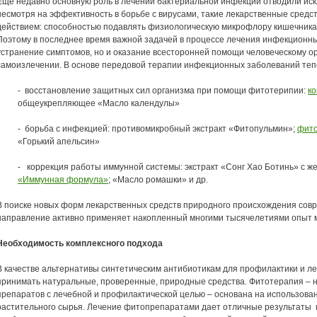
Еще недавно основную роль в лечении бактериальной инфекции отводили иск
несмотря на эффективность в борьбе с вирусами, такие лекарственные сред
действием: способностью подавлять физиологическую микрофлору кишечника,
Поэтому в последнее время важной задачей в процессе лечения инфекционны
устранение симптомов, но и оказание всесторонней помощи человеческому о
самоизлечении. В основе передовой терапии инфекционных заболеваний теп
- восстановление защитных сил организма при помощи фитотерипии:
к
общеукрепляющее «Масло календулы»
- борьба с инфекцией: противомикробный экстракт «Фитопульмин»;
фито
«Горький апельсин»
- коррекция работы иммунной системы: экстракт «Сонг Хао Ботинь» с 
«Иммунная формула»
; «Масло ромашки» и др.
В поиске новых форм лекарственных средств природного происхождения со
направление активно применяет накопленный многими тысячелетиями опыт м
Необходимость комплексного подхода
В качестве альтернативы синтетическим антибиотикам для профилактики и л
принимать натуральные, проверенные, природные средства. Фитотерапия – 
препаратов с лечебной и профилактической целью – основана на использова
растительного сырья. Лечение фитопрепаратами дает отличные результаты 