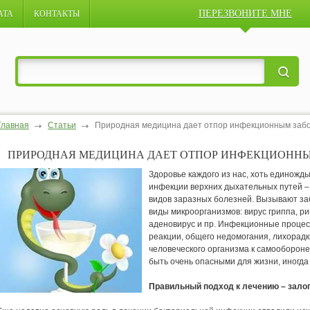
ПЕРЕЗВОНИТЕ МНЕ
АТА
КОНТАКТЫ
Главная
Статьи
Природная медицина дает отпор инфекционным заб
ПРИРОДНАЯ МЕДИЦИНА ДАЕТ ОТПОР ИНФЕКЦИОННЫ
Здоровье каждого из нас, хоть единожд
инфекции верхних дыхательных путей –
видов заразных болезней. Вызывают за
виды микроорганизмов: вирус гриппа, р
аденовирус и пр. Инфекционные процес
реакции, общего недомогания, лихорадк
человеческого организма к самооборон
быть очень опасными для жизни, иногда
Правильный подход к лечению – зало