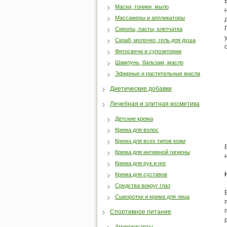
Маски, тоники, мыло
Массажеры и аппликаторы
Сиропы, пасты, клетчатка
Скраб, молочко, гель для душа
Фитосвечи и супозитории
Шампунь, бальзам, масло
Эфирные и растительные масла
Диетические добавки
Лечебная и элитная косметика
Детские крема
Крема для волос
Крема для всех типов кожи
Крема для интимной гигиены
Крема для рук и ног
Крема для суставов
Средства вокруг глаз
Сыворотки и крема для лица
Спортивное питание
Аминокислоты