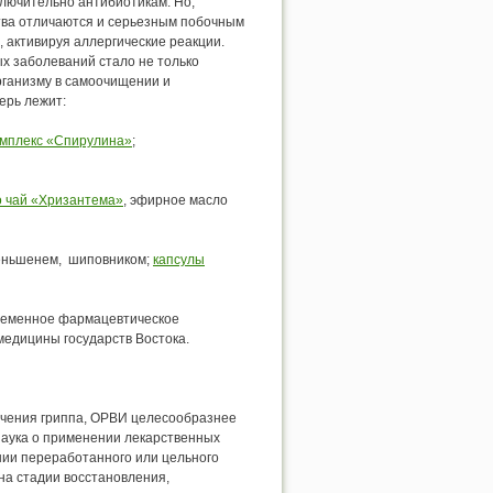
лючительно антибиотикам. Но,
ства отличаются и серьезным побочным
 активируя аллергические реакции.
х заболеваний стало не только
рганизму в самоочищении и
ерь лежит:
омплекс «Спирулина»
;
 чай «Хризантема»
, эфирное масло
женьшенем, шиповником;
капсулы
временное фармацевтическое
едицины государств Востока.
ечения гриппа, ОРВИ целесообразнее
наука о применении лекарственных
нии переработанного или цельного
на стадии восстановления,