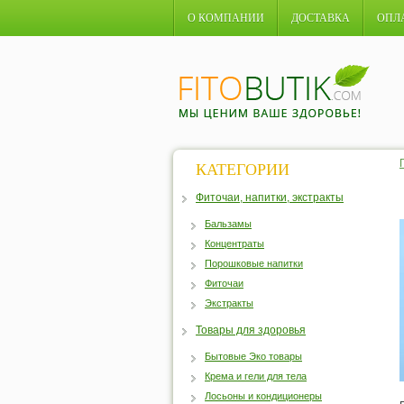
О КОМПАНИИ
ДОСТАВКА
ОПЛ
КАТЕГОРИИ
Фиточаи, напитки, экстракты
Бальзамы
Концентраты
Порошковые напитки
Фиточаи
Экстракты
Товары для здоровья
Бытовые Эко товары
Крема и гели для тела
Лосьоны и кондиционеры