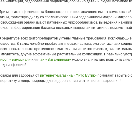
реабилитации, оздоровления пациентов, особенно детей и людей пожилого в
При многих инфекционных болезнях решающее значение имеет комплексный
жизни, грамотную диету со сбалансированным содержанием макро- и микроэл
освобождения организма от патогенных микроорганизмов, выведения накопив
болезни, формирования баланса полезных веществ и витаминов поможет най
В рецептуре всех фитопрепаратов учтены главные требования, исключающие 
вещества. В таких лечебно-профилактических настоях, экстрактах, чаях содер
восстановительным, противовоспалительным, антитоксическим, очистительн
иммунитета, другие эффективные растительные композиции. Правильно упот
сироп «Биммунал»
или
чай «Витаминный»
можно значительно повысить силу с
рода инфекцией.
Товары для здоровья от
интернет-магазина «Фито Бутик»
помогают забыть о б
энергетику и мощь природы для оздоровления и отличного настроения!