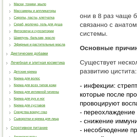
Маски, тоники, мыло
Массажеры и аппликаторы
они в 8 раз чаще 
Сиропы, пасты, клетчатка
связанно с анато
Скраб, молочко, гель для душа
Фитосвечи и супозитории
системы.
Шампунь, бальзам, масло
Эфирные и растительные масла
Основные причин
Диетические добавки
Существует неско
Лечебная и элитная косметика
развитию цистита:
Детские крема
Крема для волос
- инфекции: стрепт
Крема для всех типов кожи
Крема для интимной гигиены
которые после про
Крема для рук и ног
провоцируют восп
Крема для суставов
- переохлаждение 
Средства вокруг глаз
Сыворотки и крема для лица
- снижение иммуни
Спортивное питание
- несоблюдение пр
Аминокислоты