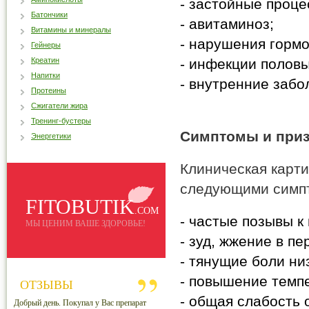
- застойные проце
Батончики
- авитаминоз;
Витамины и минералы
- нарушения горм
Гейнеры
Креатин
- инфекции половы
Напитки
- внутренние забо
Протеины
Сжигатели жира
Тренинг-бустеры
Симптомы и приз
Энергетики
Клиническая карти
следующими симп
FITOBUTIK
.COM
- частые позывы к
МЫ ЦЕНИМ ВАШЕ ЗДОРОВЬЕ!
- зуд, жжение в п
- тянущие боли ни
- повышение темп
ОТЗЫВЫ
- общая слабость 
Добрый день. Покупал у Вас препарат