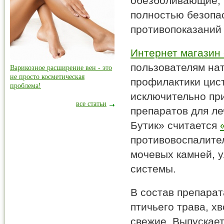
обезболивающие, 
полностью безопас
противопоказаний
Интернет магазин
пользователям на
Варикозное расширение вен - это
не просто косметическая
профилактики цист
проблема!
исключительно пр
все статьи
препаратов для ле
Бутик» считается
противовоспалите
мочевых камней, 
системы.
В состав препарат
птичьего трава, х
свежие. Выпускает