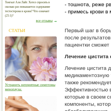
Тонгкат Али Лайт. Хотел спросить в
- тошнота, реже р
сколько раз повышается содержание
- примесь крови в
тестостерона в крови? Что означает
(25:1)?
все отзывы
Первый шаг в борь
СТАТЬИ
после результатов
пациентки сможет
Лечение цистита
Лечение цистита 
медикаментозную 
также рекомендует
Устранить неприятные симптомы
Эффективностью в
менопаузы.
которые в своем 
компоненты, кото