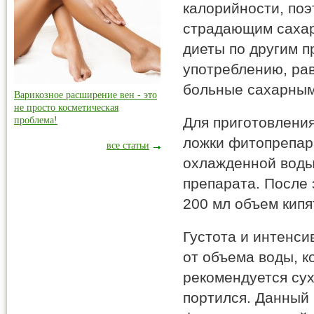
калорийности, поэ
страдающим сахар
диеты по другим п
употреблению, ра
больные сахарным
Варикозное расширение вен - это
не просто косметическая
Для приготовления
проблема!
ложки фитопрепар
все статьи
охлажденной воды
препарата. После 
200 мл объем кипя
Густота и интенси
от объема воды, к
рекомендуется сух
портился. Данный