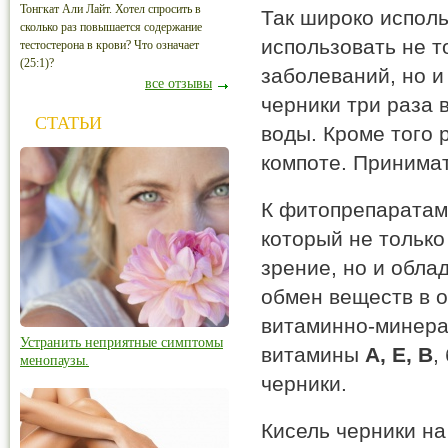
Тонгкат Али Лайт. Хотел спросить в
Так широко испол
сколько раз повышается содержание
использовать не т
тестостерона в крови? Что означает
(25:1)?
заболеваний, но и
все отзывы
черники три раза 
СТАТЬИ
воды. Кроме того 
компоте. Принимат
К фитопрепаратам 
который не только
зрение, но и обл
обмен веществ в о
витаминно-минера
Устранить неприятные симптомы
витамины
А, Е, В
,
менопаузы.
черники.
Кисель черники на