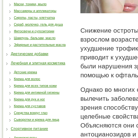
Маски, тоники, мыло
Массажеры и аппликаторы
Сиропы, пасты, клетчатка
Скраб, молочко, гель для душа
Снижение остроты 
Фитосвечи и супозитории
взрослом возрасте
Шампунь, бальзам, масло
Эфирные и растительные масла
ухудшение трофики
Диетические добавки
приводит к ухудше
Лечебная и элитная косметика
были нарушения з
Детские крема
помощью к офталь
Крема для волос
Крема для всех типов кожи
Однако во многих 
Крема для интимной гигиены
вылечить заболев
Крема для рук и ног
зрения способств
Крема для суставов
Средства вокруг глаз
целебные свойства
Сыворотки и крема для лица
Объясняются они
Спортивное питание
антоцианозидов и
Аминокислоты