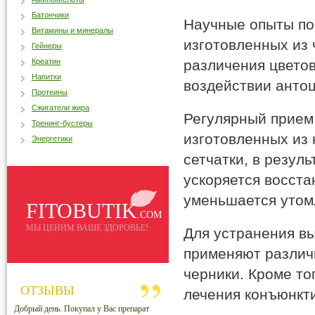
Батончики
Научные опыты пок
Витамины и минералы
изготовленных из 
Гейнеры
Креатин
различения цвето
Напитки
воздействии антоц
Протеины
Сжигатели жира
Регулярный прием
Тренинг-бустеры
изготовленных из 
Энергетики
сетчатки, в резул
ускоряется восста
уменьшается утомл
FITOBUTIK
.COM
МЫ ЦЕНИМ ВАШЕ ЗДОРОВЬЕ!
Для устранения в
применяют различ
черники. Кроме то
ОТЗЫВЫ
лечения конъюнкт
Добрый день. Покупал у Вас препарат