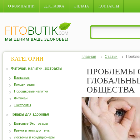
О КОМПАНИИ
ДОСТАВКА
ОПЛАТА
КОНТАКТЫ
Главная
Статьи
Проблем
КАТЕГОРИИ
Фиточаи, напитки, экстракты
ПРОБЛЕМЫ С
Бальзамы
ГЛОБАЛЬНЫ
Концентраты
ОБЩЕСТВА
Порошковые напитки
Фиточаи
Экстракты
Товары для здоровья
Бытовые Эко товары
Крема и гели для тела
Лосьоны и кондиционеры