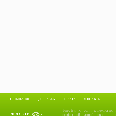
О КОМПАНИИ
ДОСТАВКА
ОПЛАТА
КОНТАКТЫ
Фито Бутик - один из немногих и
СДЕЛАНО В
отобранной и апробированной пр