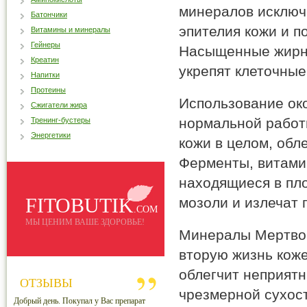
минералов исключ
Батончики
эпителия кожи и п
Витамины и минералы
Гейнеры
Насыщенные жирны
Креатин
укрепят клеточны
Напитки
Протеины
Использование око
Сжигатели жира
нормальной работ
Тренинг-бустеры
Энергетики
кожи в целом, обл
Ферменты, витамин
находящиеся в пл
FITOBUTIK
мозоли и излечат 
.COM
МЫ ЦЕНИМ ВАШЕ ЗДОРОВЬЕ!
Минералы Мертвог
вторую жизнь кож
облегчит неприят
ОТЗЫВЫ
чрезмерной сухост
Добрый день. Покупал у Вас препарат