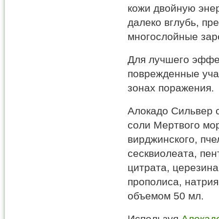
кожи двойную эне
далеко вглубь, пр
многослойные заро
Для лучшего эффек
поврежденные учас
зонах поражения.
Алокадо Сильвер с
соли Мертвого мор
вирджинского, пче
сесквиолеата, пен
цитрата, церезина
прополиса, натрия
объемом 50 мл.
Используя
Алокад