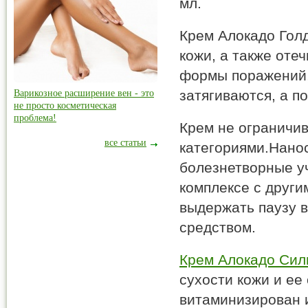
мл.
Крем Aлокадо Голд
кожи, а также оте
формы поражений,
затягиваются, а п
Варикозное расширение вен - это
не просто косметическая
проблема!
Крем не ограничи
все статьи
категориями.Нанос
болезнетворные уч
комплексе с друг
выдержать паузу в
средством.
Крем Алокадо Сил
сухости кожи и е
витаминизирован и