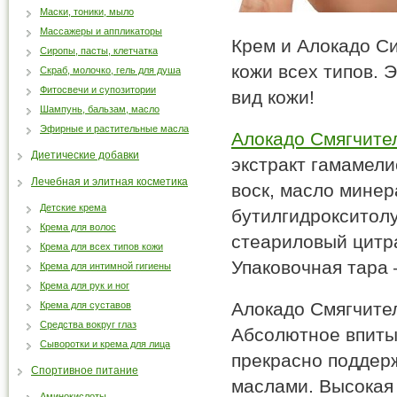
Маски, тоники, мыло
Массажеры и аппликаторы
Крем и Алокадо Си
Сиропы, пасты, клетчатка
кожи всех типов. 
Скраб, молочко, гель для душа
Фитосвечи и супозитории
вид кожи!
Шампунь, бальзам, масло
Эфирные и растительные масла
Алокадо Смягчите
Диетические добавки
экстракт гамамели
Лечебная и элитная косметика
воск, масло минер
Детские крема
бутилгидрокситолу
Крема для волос
стеариловый цитра
Крема для всех типов кожи
Упаковочная тара 
Крема для интимной гигиены
Крема для рук и ног
Алокадо Смягчител
Крема для суставов
Средства вокруг глаз
Абсолютное впиты
Сыворотки и крема для лица
прекрасно поддер
Спортивное питание
маслами. Высокая
Аминокислоты