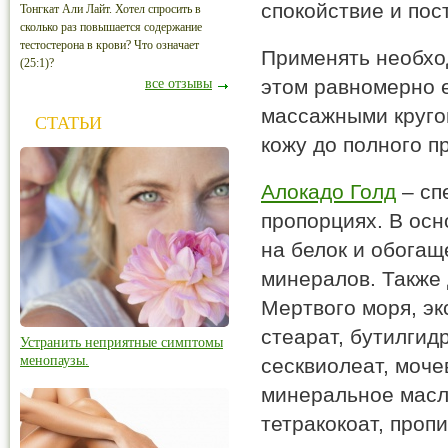
спокойствие и пос
Тонгкат Али Лайт. Хотел спросить в
сколько раз повышается содержание
тестостерона в крови? Что означает
Применять необход
(25:1)?
этом равномерно е
все отзывы
массажными круго
СТАТЬИ
кожу до полного п
Алокадо Голд
– сп
пропорциях. В осн
на белок и обогащ
минералов. Также
Мертвого моря, эк
стеарат, бутилгид
Устранить неприятные симптомы
менопаузы.
сесквиолеат, моче
минеральное масл
тетракокоат, проп