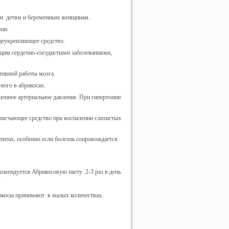
езен детям и беременным женщинам.
вии.
бщеукрепляющее средство.
ющим сердечно-сосудистыми заболеваниями,
тивной работы мозга.
ного в абрикосах.
нное артериальное давление. При гипертонии
смягчающее средство при воспалении слизистых
литах, особенно если болезнь сопровождается
комендуется Абрикосовую пасту 2-3 раз в день
.
рикосы принимают в малых количествах.