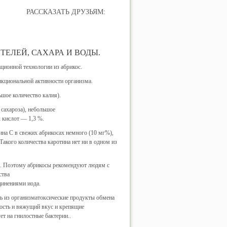
РАССКАЗАТЬ ДРУЗЬЯМ:
ТЕЛЕЙ, САХАРА И ВОДЫ.
ционной технологии из абрикос.
кциональной активности организма.
ьшое количество калия).
 сахароза), небольшое
х кислот — 1,3 %.
ина С в свежих абрикосах немного (10 мг%),
акого количества каротина нет ни в одном из
). Поэтому абрикосы рекомендуют людям с
ства
динениями иода.
ь из организматоксические продукты обмена
кость и вяжущий вкус и крепящие
ет на гнилостные бактерии..