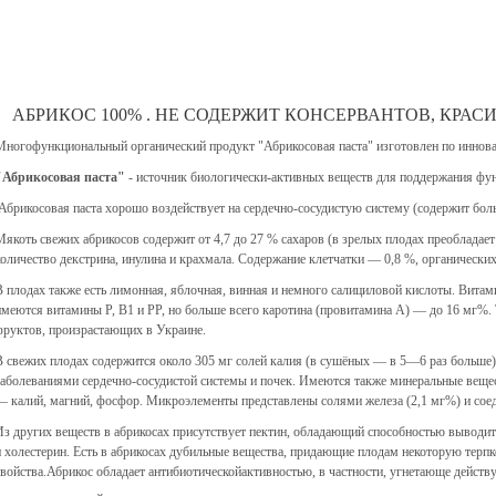
АБРИКОС 100% . НЕ СОДЕРЖИТ КОНСЕРВАНТОВ, КРАСИ
Многофункциональный органический продукт "Абрикосовая паста" изготовлен по иннова
"Абрикосовая паста"
- источник биологически-активных веществ для поддержания фун
Абрикосовая паста хорошо воздействует на сердечно-сосудистую систему (содержит бол
Мякоть свежих абрикосов содержит от 4,7 до 27 % сахаров (в зрелых плодах преобладает
количество декстрина, инулина и крахмала. Содержание клетчатки — 0,8 %, органически
В плодах также есть лимонная, яблочная, винная и немного салициловой кислоты. Витам
имеются витамины Р, В1 и РР, но больше всего каротина (провитамина А) — до 16 мг%. Т
фруктов, произрастающих в Украине.
В свежих плодах содержится около 305 мг солей калия (в сушёных — в 5—6 раз больше
заболеваниями сердечно-сосудистой системы и почек. Имеются также минеральные веще
— калий, магний, фосфор. Микроэлементы представлены солями железа (2,1 мг%) и сое
Из других веществ в абрикосах присутствует пектин, обладающий способностью выводит
и холестерин. Есть в абрикосах дубильные вещества, придающие плодам некоторую терп
свойства.Абрикос обладает антибиотическойактивностью, в частности, угнетающе действу