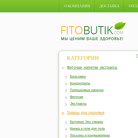
О КОМПАНИИ
ДОСТАВКА
ОПЛ
КАТЕГОРИИ
Фиточаи, напитки, экстракты
Бальзамы
Концентраты
Порошковые напитки
Фиточаи
Экстракты
Товары для здоровья
Бытовые Эко товары
Крема и гели для тела
Лосьоны и кондиционеры