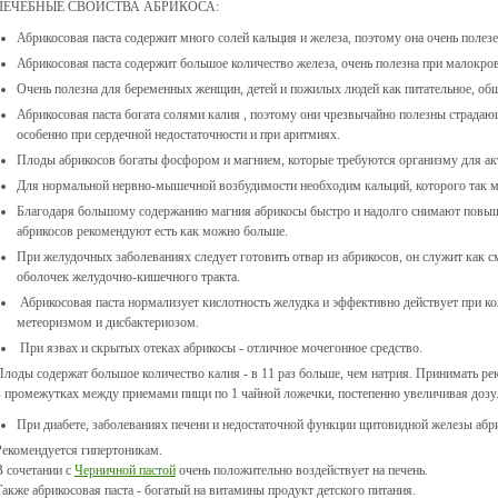
ЛЕЧЕБНЫЕ СВОЙСТВА АБРИКОСА:
Абрикосовая паста содержит много солей кальция и железа, поэтому она очень пол
Абрикосовая паста содержит большое количество железа, очень полезна при малокро
Очень полезна для беременных женщин, детей и пожилых людей как питательное, о
Абрикосовая паста богата солями калия , поэтому они чрезвычайно полезны страда
особенно при сердечной недостаточности и при аритмиях.
Плоды абрикосов богаты фосфором и магнием, которые требуются организму для ак
Для нормальной нервно-мышечной возбудимости необходим кальций, которого так м
Благодаря большому содержанию магния абрикосы быстро и надолго снимают повыше
абрикосов рекомендуют есть как можно больше.
При желудочных заболеваниях следует готовить отвар из абрикосов, он служит как 
оболочек желудочно-кишечного тракта.
Абрикосовая паста нормализует кислотность желудка и эффективно действует при ко
метеоризмом и дисбактериозом.
При язвах и скрытых отеках абрикосы - отличное мочегонное средство.
Плоды содержат большое количество калия - в 11 раз больше, чем натрия. Принимать ре
в промежутках между приемами пищи по 1 чайной ложечки, постепенно увеличивая дозу
При диабете, заболеваниях печени и недостаточной функции щитовидной железы аб
Рекомендуется гипертоникам.
В сочетании с
Черничной пастой
очень положительно воздействует на печень.
Также абрикосовая паста - богатый на витамины продукт детского питания.