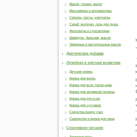
Маски, тоники, мыло
Массажеры и аппликаторы
Сиропы, пасты, клетчатка
Скраб, молочко, гель для душа
Фитосвечи и супозитории
Шампунь, бальзам, масло
Эфирные и растительные масла
Диетические добавки
Лечебная и элитная косметика
Детские крема
Крема для волос
Крема для всех типов кожи
Крема для интимной гигиены
Крема для рук и ног
Крема для суставов
Средства вокруг глаз
Сыворотки и крема для лица
Спортивное питание
Аминокислоты