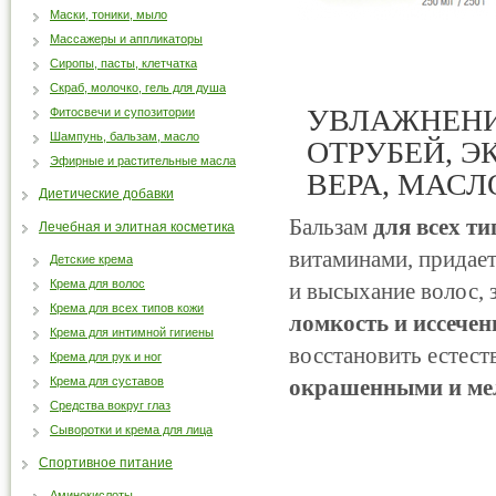
Маски, тоники, мыло
Массажеры и аппликаторы
Сиропы, пасты, клетчатка
Скраб, молочко, гель для душа
УВЛАЖНЕНИ
Фитосвечи и супозитории
Шампунь, бальзам, масло
ОТРУБЕЙ, Э
Эфирные и растительные масла
ВЕРА, МАСЛ
Диетические добавки
Бальзам
для всех ти
Лечебная и элитная косметика
витаминами, придает
Детские крема
Крема для волос
и высыхание волос, 
Крема для всех типов кожи
ломкость и иссечен
Крема для интимной гигиены
восстановить естест
Крема для рук и ног
Крема для суставов
окрашенными и ме
Средства вокруг глаз
Сыворотки и крема для лица
Спортивное питание
Аминокислоты