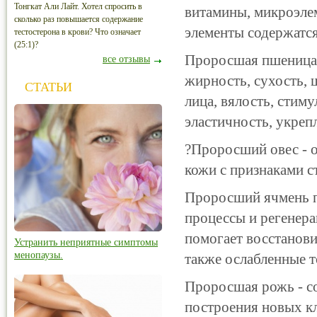
Тонгкат Али Лайт. Хотел спросить в
витамины, микроэле
сколько раз повышается содержание
элементы содержатся
тестостерона в крови? Что означает
(25:1)?
Проросшая пшеница
все отзывы
жирность, сухость, 
СТАТЬИ
лица, вялость, стим
эластичность, укрепл
?
Проросший овес
- 
кожи с признаками с
Проросший ячмень
п
процессы и регенера
помогает восстанови
Устранить неприятные симптомы
менопаузы.
также ослабленные 
Проросшая рожь
- с
построения новых кл