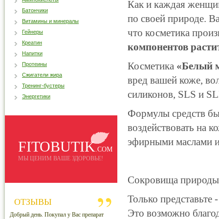
Как и каждая женщи
Батончики
по своей природе. В
Витамины и минералы
что косметика прои
Гейнеры
Креатин
компонентов расти
Напитки
Косметика
«Белый м
Протеины
Сжигатели жира
вред вашей коже, во
Тренинг-бустеры
силиконов, SLS и SL
Энергетики
Формулы средств бы
воздействовать на к
эфирными маслами и
FITOBUTIK
.COM
МЫ ЦЕНИМ ВАШЕ ЗДОРОВЬЕ!
Сокровища природы
Только представьте 
ОТЗЫВЫ
Это возможно благод
Добрый день. Покупал у Вас препарат