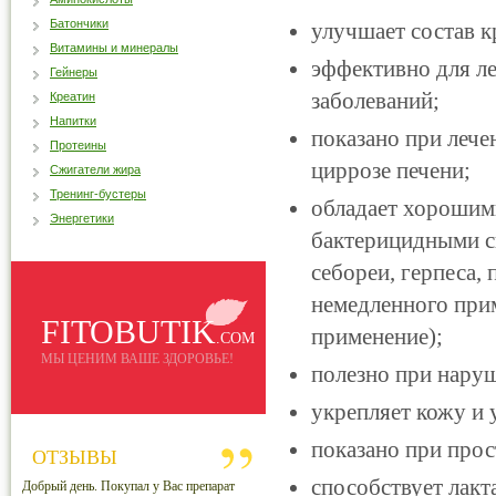
Батончики
улучшает состав 
Витамины и минералы
эффективно для л
Гейнеры
заболеваний;
Креатин
Напитки
показано при лече
Протеины
циррозе печени;
Сжигатели жира
Тренинг-бустеры
обладает хорошим
Энергетики
бактерицидными св
себореи, герпеса,
немедленного при
FITOBUTIK
применение);
.COM
МЫ ЦЕНИМ ВАШЕ ЗДОРОВЬЕ!
полезно при нару
укрепляет кожу и 
показано при про
ОТЗЫВЫ
cпособствует лакт
Добрый день. Покупал у Вас препарат