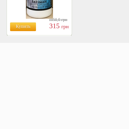
1050,0
грн
315
грн
Купить
БОЯРЫШНИК ТАБЛ.
№120, 500 МГ.
810
Купить
грн