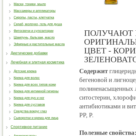
Маски, тоники, мыло
Массажеры и аппликаторы
Сиропы, пасты, клетчатка
Скраб, молочко, гель для душа
ПОЛУЧАЮТ 
Фитосвечи и супозитории
Шампунь, бальзам, масло
ОРИГИНАЛЬ
Эфирные и растительные масла
ЦВЕТ - КОР
Диетические добавки
ЗЕЛЕНОВАТ
Лечебная и элитная косметика
Содержит
глицериды
Детские крема
Крема для волос
бегеновой и лигноц
Крема для всех типов кожи
полиненасыщенных ли
Крема для интимной гигиены
ситостерин, хлороф
Крема для рук и ног
Крема для суставов
антибиотиками и вит
Средства вокруг глаз
PP, P.
Сыворотки и крема для лица
Спортивное питание
Полезные свойства
Аминокислоты