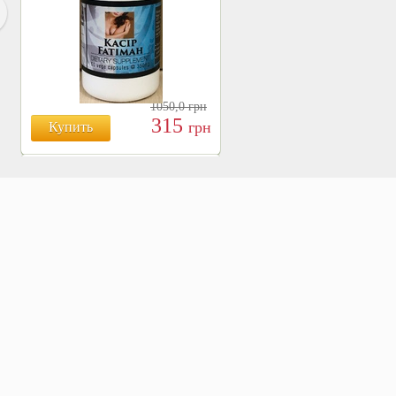
1050,0
грн
315
грн
Купить
БОЯРЫШНИК ТАБЛ.
№120, 500 МГ.