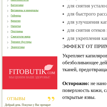
для снятия устало
Батончики
Витамины и минералы
для быстрого расс
Гейнеры
для улучшения ка
Креатин
Напитки
для снятия отеков
Протеины
Сжигатели жира
для укрепления ка
Тренинг-бустеры
ЭФФЕКТ ОТ ПР
Энергетики
Укрепляет капиляров
обезболивающее дей
тканей, предотвращае
FITOBUTIK
.COM
МЫ ЦЕНИМ ВАШЕ ЗДОРОВЬЕ!
Осторожно:
не нано
поверхность кожи, с
открытые язвы.
ОТЗЫВЫ
Добрый день. Покупал у Вас препарат