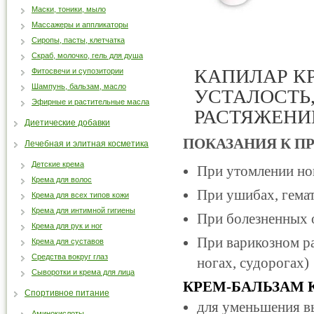
Маски, тоники, мыло
Массажеры и аппликаторы
Сиропы, пасты, клетчатка
Скраб, молочко, гель для душа
КАПИЛАР К
Фитосвечи и супозитории
Шампунь, бальзам, масло
УСТАЛОСТЬ,
Эфирные и растительные масла
РАСТЯЖЕНИ
Диетические добавки
ПОКАЗАНИЯ К 
Лечебная и элитная косметика
Детские крема
При утомлении но
Крема для волос
При ушибах, гема
Крема для всех типов кожи
Крема для интимной гигиены
При болезненных о
Крема для рук и ног
При варикозном ра
Крема для суставов
Средства вокруг глаз
ногах, судорогах)
Сыворотки и крема для лица
КРЕМ-БАЛЬЗАМ 
Спортивное питание
для уменьшения в
Аминокислоты