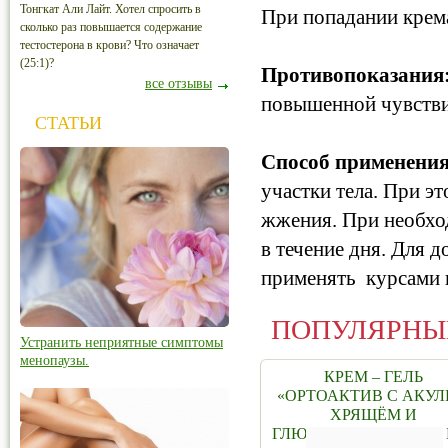
Тонгкат Али Лайт. Хотел спросить в
При попадании крем
сколько раз повышается содержание
тестостерона в крови? Что означает
(25:1)?
Противопоказания
все отзывы
повышенной чувстви
СТАТЬИ
Способ применения
участки тела. При э
жжения. При необхо
в течение дня. Для 
применять курсами 
ПОПУЛЯРНЫ
Устранить неприятные симптомы
менопаузы.
КРЕМ – ГЕЛЬ
«ОРТОАКТИВ С АКУ
ХРЯЩЁМ И
ГЛЮКОЗАМИНОМ» 75 