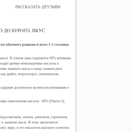
РАССКАЗАТЬ ДРУЗЬЯМ:
 ДО БУРОГО, ВКУС
ы обычного рациона и всего 1-2 столовых
масел. В семени льна содержится 46% витамина
а входят ценные ненасыщенные кислоты и
ение льняного масла в пищу снижает риск
как диабет, атеросклероз, ишемическая
 содержит достаточное количество витаминов и
льфа-линоленовая кислота - 60% (Омега-3);
подсолнечном, соевом, рапсовом, горчичном,
- в льняном масле. В этом заключается
ему жиру, и это показатель высокого качества