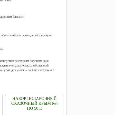
асла нет.
 здоровым блеском;
заболеваний и в период линьки в рацион
ча.
ти шерсти и различным болезням кожи.
еждение онкологических заболеваний.
 в сутки, для кошек – по 1 мл ежедневно в
НАБОР ПОДАРОЧНЫЙ
СКАЗОЧНЫЙ КРЫМ №4
ПО 50 Г.