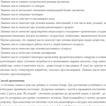
• Льняное масло снижает аллергические реакции организма.
• Льняное масло избавляет от запоров.
• Льняное масло восполняет витаминно-минеральный баланс организма.
• Льняное масло повышает потенцию.
• Льняное масло смягчает и омолаживает кожу.
• Льняное масло помогает при лечении кожных заболеваний, в том числе акне, розацеи, 
• Льняное масло помогает при лечении ревматоидного артрита.
• Льняное масло помогает предотвратить атеросклероз («засорение» кровеносных сосудов
жировыми бляшками, которое возникает с возрастом), гипертонию, ишемическую болезн
• Научно доказано, что льняное масло помогает при лечении некоторых видов депрессии.
• Льняное масло стимулирует работу мозга у людей пожилого возраста.
• Льняное масло помогает при лечении рассеянного склероза.
• Льняное масло облегчает течение шизофрении.
• Льняное масло устраняет некоторые проявления предменструального синдрома и клима
удовлетворяет нашу суточную потребность в незаменимых жирных кислотах, ведь самые 
рыбий жир, соевое и каноловое масло – редко входят в наш рацион. К тому же, красное
довольно часто, стимулируют выработку «плохих» простагландинов. Льняное масло помо
«плохих» простагландинов.
Способ применения
1-2 столовые ложки в день как добавку в готовые блюда. Для достижения устойчивого 
необходимо принимать постоянно. Дозировку начинать с малой и наращивать постепенно.
ложке 2 раза в день. Во второй – увеличить дозировку до десертной ложки, в третий – д
день это дозировка для крепко сложённого человека. Прислушивайтесь к своему органи
дозировку. При появлении послабления стула или дискомфорта в желудке или кишечнике д