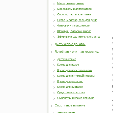
Маски, тоники, мыло
Массажеры и аппликаторы
Сиропы, пасты, клетчатка
Скраб, молочко, гель для душа
Фитосвечи и супозитории
Шампунь, бальзам, масло
Эфирные и растительные масла
Диетические добавки
Лечебная и элитная косметика
Детские крема
Крема для волос
Крема для всех типов кожи
Крема для интимной гигиены
Крема для рук и ног
Крема для суставов
Средства вокруг глаз
Сыворотки и крема для лица
Спортивное питание
Аминокислоты