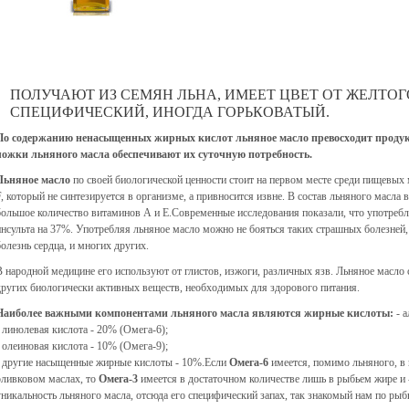
ПОЛУЧАЮТ ИЗ СЕМЯН ЛЬНА, ИМЕЕТ ЦВЕТ ОТ ЖЕЛТОГО
СПЕЦИФИЧЕСКИЙ, ИНОГДА ГОРЬКОВАТЫЙ.
По содержанию ненасыщенных жирных кислот льняное масло превосходит продукт
ложки льняного масла обеспечивают их суточную потребность.
Льняное масло
по своей биологической ценности стоит на первом месте среди пищевых 
F, который не синтезируется в организме, а привносится извне. В состав льняного масл
большое количество витаминов А и Е.Современные исследования показали, что употребл
инсульта на 37%. Употребляя льняное масло можно не бояться таких страшных болезней, 
болезнь сердца, и многих других.
В народной медицине его используют от глистов, изжоги, различных язв. Льняное масло
других биологически активных веществ, необходимых для здорового питания.
Наиболее важными компонентами льняного масла являются жирные кислоты:
- а
- линолевая кислота - 20% (Омега-6);
- олеиновая кислота - 10% (Омега-9);
- другие насыщенные жирные кислоты - 10%.Если
Омега-6
имеется, помимо льняного, в 
оливковом маслах, то
Омега-3
имеется в достаточном количестве лишь в рыбьем жире и 
уникальность льняного масла, отсюда его специфический запах, так знакомый нам по рыбь