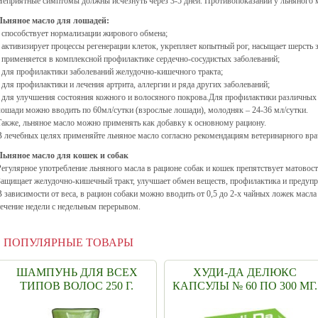
Неприятные симптомы должны исчезнуть через 3-5 дней. Противопоказаний у льняного м
Льняное масло для лошадей:
- способствует нормализации жирового обмена;
- активизирует процессы регенерации клеток, укрепляет копытный рог, насыщает шерсть
- применяется в комплексной профилактике сердечно-сосудистых заболеваний;
- для профилактики заболеваний желудочно-кишечного тракта;
- для профилактики и лечения артрита, аллергии и ряда других заболеваний;
- для улучшения состояния кожного и волосяного покрова.Для профилактики различных 
лошади можно вводить по 60мл/сутки (взрослые лошади), молодняк – 24-36 мл/сутки.
Также, льняное масло можно применять как добавку к основному рациону.
В лечебных целях применяйте льняное масло согласно рекомендациям ветеринарного вра
Льняное масло для кошек и собак
Регулярное употребление льняного масла в рационе собак и кошек препятствует матовос
Защищает желудочно-кишечный тракт, улучшает обмен веществ, профилактика и предупр
В зависимости от веса, в рацион собаки можно вводить от 0,5 до 2-х чайных ложек масла
течение недели с недельным перерывом.
ПОПУЛЯРНЫЕ ТОВАРЫ
ШАМПУНЬ ДЛЯ ВСЕХ
ХУДИ-ДА ДЕЛЮКС
ТИПОВ ВОЛОС 250 Г.
КАПСУЛЫ № 60 ПО 300 МГ.