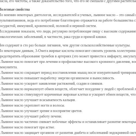
масла, его чистоты, а также доказательство того, что его не смешали с другими растите
Полезные свойства
По мнению некоторых диетологов, исследователей и ученых, льняное масло – это самый
мультивитаминов, ведь его потребление благотворно отражается на работе большинства с
сосудистой, иммунной, кровеносной, половой и нервной систем.
Исследования показали, что люди, регулярно потребляющие пищу с высоким содержание
онкологических заболеваний, в частности, рака груди и прямой кишки.
Лен содержит в сто раз больше лигнанов, чем другие сельскохозяйственные культуры.
По некоторым данным, 3-Омега жирные кислоты помогают снизить уровень холестерина и
предотвратить образование тромбов в артериях (это может привести к инфаркту, инсульт
• Льняное масло помогает при лечении и профилактике высокого кровяного давления, во
иммунитета.
• Льняное масло сокращает период восстановления мышц после изнурительной трениров
• Льняное масло повышает выработку энергии организмом и выносливость.
• Льняное масло ускоряет заживление растяжений, ссадин и синяков.
• Льняное масло нормализует обмен веществ, облегчает похудение у людей с проблемой
• Льняное масло стимулирует коричневые жировые клетки и ускоряет обмен веществ, что
• Льняное масло улучшает всасываемость кальция.
• Льняное масло укрепляет ногти и волосы.
• Льняное масло улучшает зрение и восприятие цветов.
• Льняное масло улучшает работу печени.
• Льняное масло частично снимает побочные эффекты и останавливает развитие некотор
• Льняное масло помогает при астме.
• Льняное масло защищает организм от развития диабета и заболеваний эндокринной сис