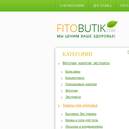
О КОМПАНИИ
ДОСТАВКА
ОПЛ
КАТЕГОРИИ
Фиточаи, напитки, экстракты
Бальзамы
Концентраты
Порошковые напитки
Фиточаи
Экстракты
Товары для здоровья
Бытовые Эко товары
Крема и гели для тела
Лосьоны и кондиционеры