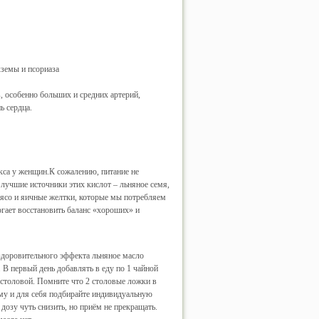
экземы и псориаза
, особенно больших и средних артерий,
ь сердца.
кса у женщин.К сожалению, питание не
лучшие источники этих кислот – льняное семя,
 мясо и яичные желтки, которые мы потребляем
гает восстановить баланс «хороших» и
оздоровительного эффекта льняное масло
 В первый день добавлять в еду по 1 чайной
о столовой. Помните что 2 столовые ложки в
зму и для себя подбирайте индивидуальную
озу чуть снизить, но приём не прекращать.