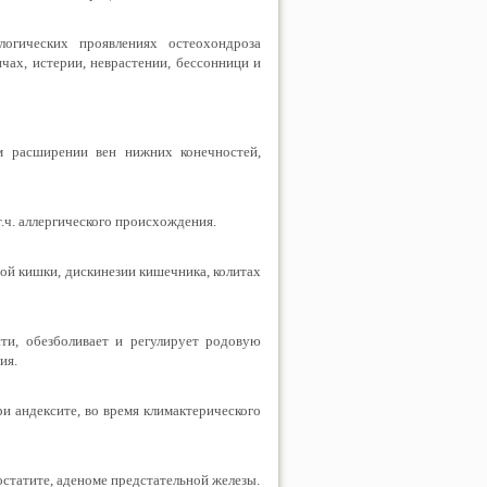
логических проявлениях остеохондроза
ичах, истерии, неврастении, бессонници и
ом расширении вен нижних конечностей,
т.ч. аллергического происхождения.
ной кишки, дискинезии кишечника, колитах
сти, обезболивает и регулирует родовую
ия.
и андексите, во время климактерического
остатите, аденоме предстательной железы.