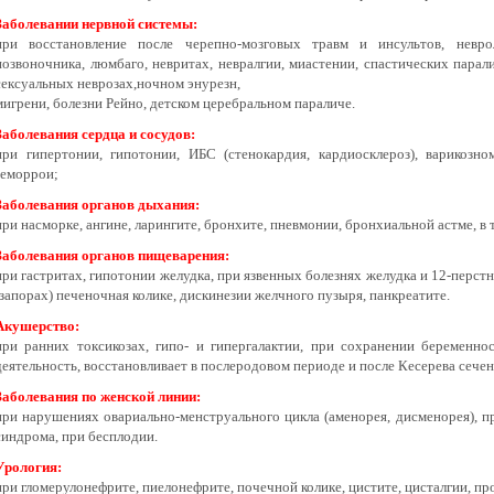
Заболевании нервной системы:
при восстановление после черепно-мозговых травм и инсультов, невро
позвоночника, люмбаго, невритах, невралгии, миастении, спастических парал
сексуальных неврозах,ночном энурезн,
мигрени, болезни Рейно, детском церебральном параличе.
Заболевания сердца и сосудов:
при гипертонии, гипотонии, ИБС (стенокардия, кардиосклероз), варикозн
геморрои;
Заболевания органов дыхания:
при насморке, ангине, ларингите, бронхите, пневмонии, бронхиальной астме, в 
Заболевания органов пищеварения:
при гастритах, гипотонии желудка, при язвенных болезнях желудка и 12-перст
(запорах) печеночная колике, дискинезии желчного пузыря, панкреатите.
Акушерство:
при ранних токсикозах, гипо- и гипергалактии, при сохранении беременно
деятельность, восстановливает в послеродовом периоде и после Кесерева сечен
Заболевания по женской линии:
при нарушениях овариально-менструального цикла (аменорея, дисменорея), пр
синдрома, при бесплодии.
Урология:
при гломерулонефрите, пиелонефрите, почечной колике, цистите, цисталгии, пр