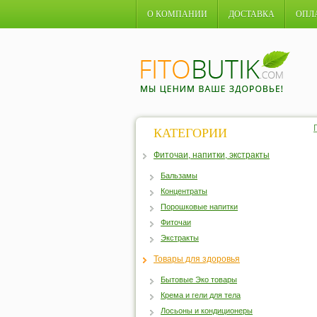
О КОМПАНИИ
ДОСТАВКА
ОПЛ
КАТЕГОРИИ
Фиточаи, напитки, экстракты
Бальзамы
Концентраты
Порошковые напитки
Фиточаи
Экстракты
Товары для здоровья
Бытовые Эко товары
Крема и гели для тела
Лосьоны и кондиционеры