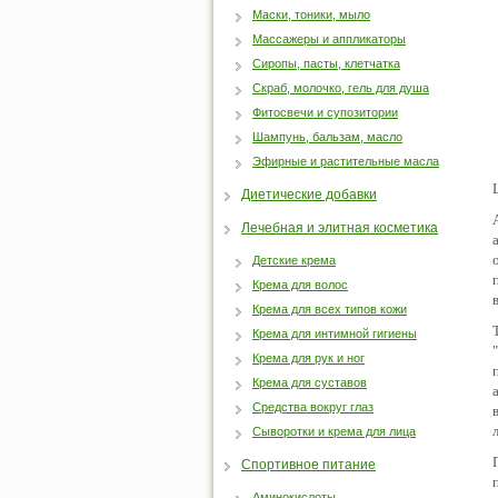
Маски, тоники, мыло
Массажеры и аппликаторы
Сиропы, пасты, клетчатка
Скраб, молочко, гель для душа
Фитосвечи и супозитории
Шампунь, бальзам, масло
Эфирные и растительные масла
Диетические добавки
Лечебная и элитная косметика
Детские крема
Крема для волос
Крема для всех типов кожи
Крема для интимной гигиены
Крема для рук и ног
Крема для суставов
Средства вокруг глаз
л
Сыворотки и крема для лица
Спортивное питание
Аминокислоты