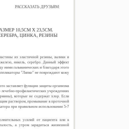
РАССКАЗАТЬ ДРУЗЬЯМ:
ЗМЕР 10,5СМ Х 23,5СМ.
СЕРЕБРА, ЦИНКА, РЕЗИНЫ
ластины из эластичной резины, валики и
 железо, никель, серебро. Данный эффект
ду ними гальванических и благодаря этого
Аппликаторы "Ляпко" не повреждают кожу
 это заставляет функции защиты организма
 в лечебно-профилактических учреждениях
рмины), которые не содержат хлор. Если
ющим раствором, промывание в проточной
катора при правильном использовании 5-7
олнительных усилий от пациента или к
алость, а утром зарядиться жизненной