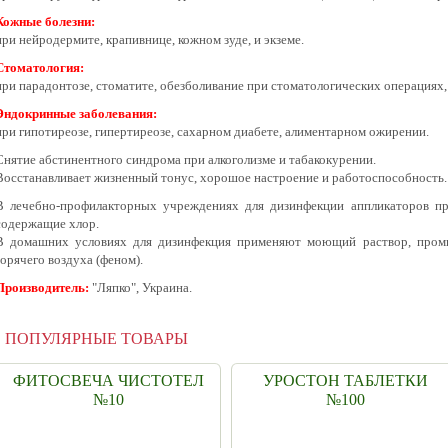
Кожные болезни:
при нейродермите, крапивнице, кожном зуде, и экземе.
Стоматология:
при парадонтозе, стоматите, обезболивание при стоматологических операциях,
Эндокринные заболевания:
при гипотиреозе, гипертиреозе, сахарном диабете, алиментарном ожирении.
Снятие абстинентного синдрома при алкоголизме и табакокурении.
Восстанавливает жизненный тонус, хорошое настроение и работоспособность.
В лечебно-профилакторных учреждениях для дизинфекции аппликаторов п
содержащие хлор.
В домашних условиях для дизинфекция применяют моющий раствор, пром
горячего воздуха (феном).
Производитель:
"Ляпко", Украина.
ПОПУЛЯРНЫЕ ТОВАРЫ
ФИТОСВЕЧА ЧИСТОТЕЛ
УРОСТОН ТАБЛЕТКИ
№10
№100