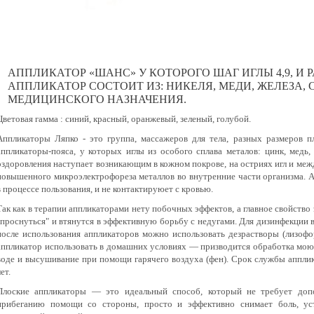
АППЛИКАТОР «ШАНС» У КОТОРОГО ШАГ ИГЛЫ 4,9, И РА
АППЛИКАТОР СОСТОИТ ИЗ: НИКЕЛЯ, МЕДИ, ЖЕЛЕЗА, 
МЕДИЦИНСКОГО НАЗНАЧЕНИЯ.
Цветовая гамма : синий, красный, оранжевый, зеленый, голубой.
Аппликаторы Ляпко - это группа, массажеров для тела, разных размеров п
аппликаторы-пояса, у которых иглы из особого сплава металов: цинк, медь,
оздоровления наступает возникающим в кожном покрове, на остриях игл и меж
повышенного микроэлектрофореза металлов во внутренние части организма. 
в процессе пользования, и не контактируюет с кровью.
Так как в терапии аппликаторами нету побочных эффектов, а главное свойство
"проснуться" и втянутся в эффективную борьбу с недугами. Для дизинфекции
после использования аппликаторов можно использовать дезрастворы (лизофо
аппликатор использовать в домашних условиях — призводится обработка мо
воде и высушивание при помощи гарячего воздуха (фен). Срок службы аппли
ет.
Плоские аппликаторы — это идеальный способ, который не требует доп
прибеганию помощи со стороны, просто и эффективно снимает боль, уст