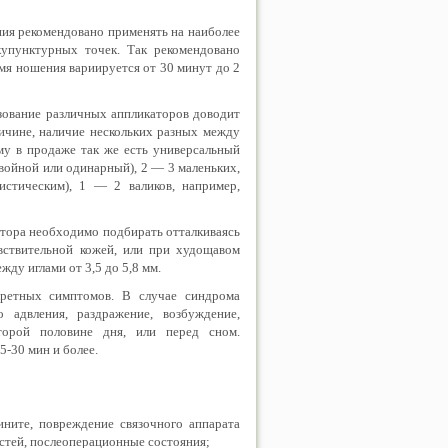
ния рекомендовано применять на наиболее
купунктурных точек. Так рекомендовано
мя ношения вариируется от 30 минут до 2
зование различных аппликаторов доводит
ричине, наличие нескольких разных между
му в продаже так же есть универсальный
двойной или одинарный), 2 — 3 маленьких,
стическим), 1 — 2 валиков, например,
катора необходимо подбирать отталкиваясь
вствительной кожей, или при худощавом
ду иглами от 3,5 до 5,8 мм.
кретных симптомов. В случае синдрома
 адвления, раздражение, возбуждение,
торой половине дня, или перед сном.
5-30 мин и более.
ините, повреждение связочного аппарата
остей, послеоперационные состояния;