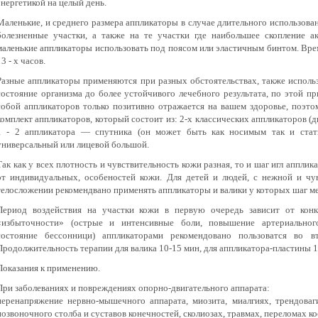
энергетикой на целый день.
Маленькие, и среднего размера аппликаторы в случае длительного использова
болезненные участки, а также на те участки где наибольшее скопление а
маленькие аппликаторы использовать под поясом или эластичным бинтом. Вре
 3 - х часов.
Разные аппликаторы применяются при разных обстоятельствах, также исполь
состояние организма до более устойчивого лечебного результата, по этой п
собой аппликаторов только позитивно отражается на вашем здоровье, поэто
комплект аппликаторов, который состоит из: 2-х классических аппликаторов (
1 - 2 аппликатора — спутника (он может быть как носимым так и стати
универсальный или лицевой большой.
Так как у всех плотность и чувствительность кожи разная, то и шаг игл аппли
от индивидуальных, особеностей кожи. Для детей и людей, с нежной и чу
телосложении рекомендвано применять аппликаторы и валики у которых шаг меж
Период воздействия на участки кожи в первую очередь зависит от кон
«избыточности» (острые и интенсивные боли, повышение артериального
состояние бессонници) аппликаторами рекомендовано пользоватся во в
Продолжительность терапии для валика 10-15 мин, для аппликатора-пластины 1
Показания к применению.
При заболеваниях и повреждениях опорно-двигательного аппарата:
перенапряжение нервно-мышечного аппарата, миозита, миалгиях, трендоваг
позвоночного столба и суставов конечностей, сколиозах, травмах, переломах к