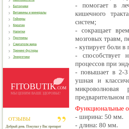
- помогает в ле
Батончики
кишечного тракта
Витамины и минералы
Гейнеры
систем;
Креатин
- сокращает врем
Напитки
мозговых травм, п
Протеины
Сжигатели жира
- купирует боли в
Тренинг-бустеры
- способствует 
Энергетики
процессов при энд
- повышает в 2-3
ушная и классиче
FITOBUTIK
микроволновая 
.COM
МЫ ЦЕНИМ ВАШЕ ЗДОРОВЬЕ!
предварительном 
Функциональные о
- ширина: 50 мм.
ОТЗЫВЫ
- длина: 80 мм.
Добрый день. Покупал у Вас препарат