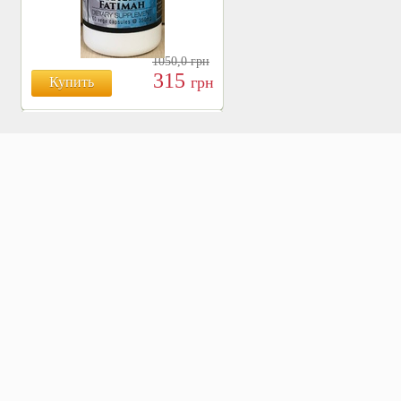
1050,0
грн
315
грн
Купить
БОЯРЫШНИК ТАБЛ.
№120, 500 МГ.
810
Купить
грн