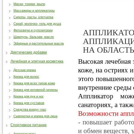
Маски, тоники, мыло
Массажеры и аппликаторы
Сиропы, пасты, клетчатка
Скраб, молочко, гель для душа
АППЛИКАТО
Фитосвечи и супозитории
Шампунь, бальзам, масло
АППЛИКАЦИ
Эфирные и растительные масла
НА ОБЛАСТЬ
Диетические добавки
Высокая лечебная 
Лечебная и элитная косметика
коже, на остриях и
Детские крема
Крема для волос
этого повышенного
Крема для всех типов кожи
внутренние среды 
Крема для интимной гигиены
Аппликатор мож
Крема для рук и ног
Крема для суставов
санаториях, а такж
Средства вокруг глаз
Возможности аппл
Сыворотки и крема для лица
- повышает работо
Спортивное питание
и обмен веществ, 
Аминокислоты