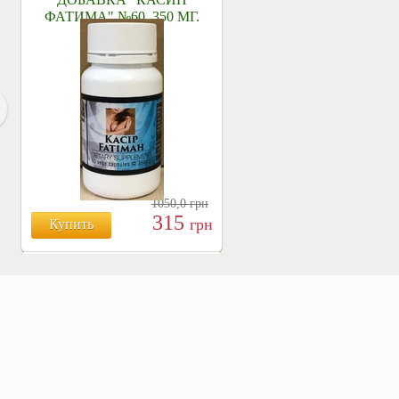
ФАТИМА" №60, 350 МГ.
1050,0
грн
315
грн
Купить
БОЯРЫШНИК ТАБЛ.
№120, 500 МГ.