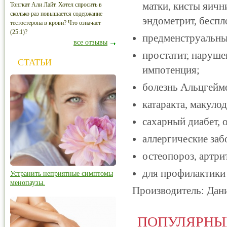
матки, кисты яичн
Тонгкат Али Лайт. Хотел спросить в
сколько раз повышается содержание
эндометрит, беспл
тестостерона в крови? Что означает
(25:1)?
предменструальны
все отзывы
простатит, наруше
СТАТЬИ
импотенция;
болезнь Альцгейме
катаракта, макуло
сахарный диабет, 
аллергические заб
остеопороз, артри
для профилактики
Устранить неприятные симптомы
менопаузы.
Производитель: Дан
ПОПУЛЯРНЫ