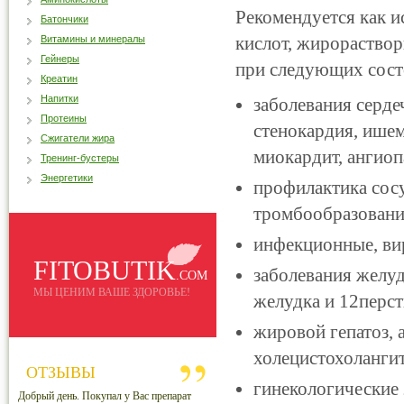
Рекомендуется как 
Батончики
кислот, жирораствор
Витамины и минералы
Гейнеры
при следующих сост
Креатин
Напитки
заболевания серде
Протеины
стенокардия, ишем
Сжигатели жира
миокардит, ангиоп
Тренинг-бустеры
Энергетики
профилактика сос
тромбообразовани
инфекционные, ви
FITOBUTIK
заболевания желуд
.COM
МЫ ЦЕНИМ ВАШЕ ЗДОРОВЬЕ!
желудка и 12перст
жировой гепатоз, 
холецистохолангит
ОТЗЫВЫ
гинекологические 
Добрый день. Покупал у Вас препарат