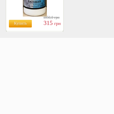
1050,0
грн
315
грн
Купить
БОЯРЫШНИК ТАБЛ.
№120, 500 МГ.
810
Купить
грн