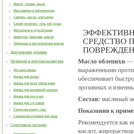
Маски, тоники, мыло
Массажеры и аппликаторы
Сиропы, пасты, клетчатка
Скраб, молочко, гель для душа
ЭФФЕКТИВН
Фитосвечи и супозитории
Шампунь, бальзам, масло
СРЕДСТВО 
Эфирные и растительные масла
ПОВРЕЖДЕН
Диетические добавки
Масло облепихи
— 
Лечебная и элитная косметика
выраженными против
Детские крема
Крема для волос
обеспечивает быстро
Крема для всех типов кожи
эрозивных и язвенны
Крема для интимной гигиены
Крема для рук и ног
Состав:
масляный эк
Крема для суставов
Показания к прим
Средства вокруг глаз
Сыворотки и крема для лица
Рекомендуется как 
Спортивное питание
кислот, жирораство
Аминокислоты