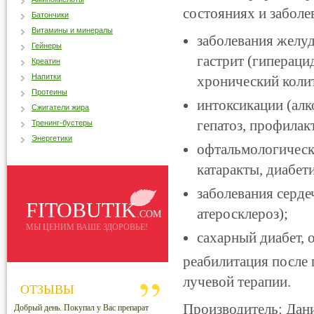
состояниях и заболе
Батончики
Витамины и минералы
заболевания желуд
Гейнеры
гастрит (гипераци
Креатин
Напитки
хронический колит
Протеины
интоксикации (алк
Сжигатели жира
гепатоз, профилак
Тренинг-бустеры
Энергетики
офтальмологически
катаракты, диабет
заболевания серде
FITOBUTIK
атеросклероз);
.COM
МЫ ЦЕНИМ ВАШЕ ЗДОРОВЬЕ!
сахарный диабет, 
реабилитация после 
лучевой терапии.
ОТЗЫВЫ
Производитель: Дан
Добрый день. Покупал у Вас препарат