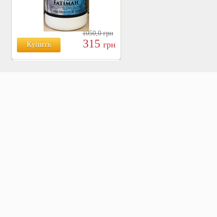
1050,0
грн
315
грн
Купить
БОЯРЫШНИК ТАБЛ.
№120, 500 МГ.
810
Купить
грн