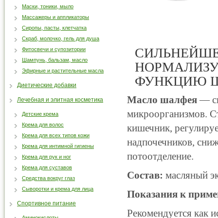
Маски, тоники, мыло
Массажеры и аппликаторы
Сиропы, пасты, клетчатка
Скраб, молочко, гель для душа
СИЛЬНЕЙШЕ
Фитосвечи и супозитории
Шампунь, бальзам, масло
НОРМАЛИЗУ
Эфирные и растительные масла
ФУНКЦИЮ Щ
Диетические добавки
Масло шалфея
— си
Лечебная и элитная косметика
микроорганизмов. С
Детские крема
Крема для волос
кишечник, регулируе
Крема для всех типов кожи
надпочечников, сни
Крема для интимной гигиены
потоотделение.
Крема для рук и ног
Крема для суставов
Состав:
масляный эк
Средства вокруг глаз
Сыворотки и крема для лица
Показания к прим
Спортивное питание
Рекомендуется как 
Аминокислоты