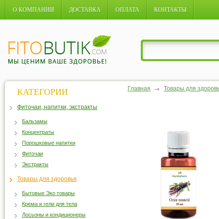
О КОМПАНИИ
ДОСТАВКА
ОПЛАТА
КОНТАКТЫ
Главная
Товары для здоров
КАТЕГОРИИ
Фиточаи, напитки, экстракты
Бальзамы
Концентраты
Порошковые напитки
Фиточаи
Экстракты
Товары для здоровья
Бытовые Эко товары
Крема и гели для тела
Лосьоны и кондиционеры