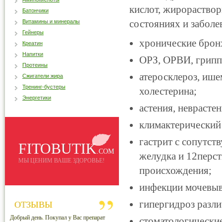
кислот, жирораство
Батончики
состояниях и заболе
Витамины и минералы
Гейнеры
хронические бронх
Креатин
Напитки
ОРЗ, ОРВИ, грипп,
Протеины
атеросклероз, иш
Сжигатели жира
Тренинг-бустеры
холестерина;
Энергетики
астения, неврасте
климактерический 
гастрит с сопутст
FITOBUTIK
.COM
желудка и 12перс
МЫ ЦЕНИМ ВАШЕ ЗДОРОВЬЕ!
происхождения;
инфекции мочевыв
гипергидроз разли
ОТЗЫВЫ
Добрый день. Покупал у Вас препарат
стоматологические