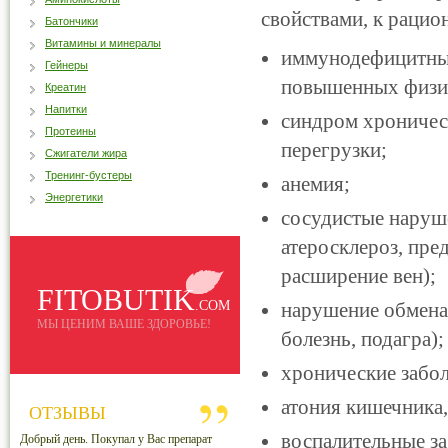
свойствами, к рацио
Батончики
Витамины и минералы
иммунодефицитные 
Гейнеры
повышенных физич
Креатин
Напитки
синдром хроническ
Протеины
перегрузки;
Сжигатели жира
Тренинг-бустеры
анемия;
Энергетики
сосудистые наруш
атеросклероз, пре
расширение вен);
FITOBUTIK
.COM
нарушение обмена 
МЫ ЦЕНИМ ВАШЕ ЗДОРОВЬЕ!
болезнь, подагра);
хронические забол
атония кишечника,
ОТЗЫВЫ
воспалительные з
Добрый день. Покупал у Вас препарат