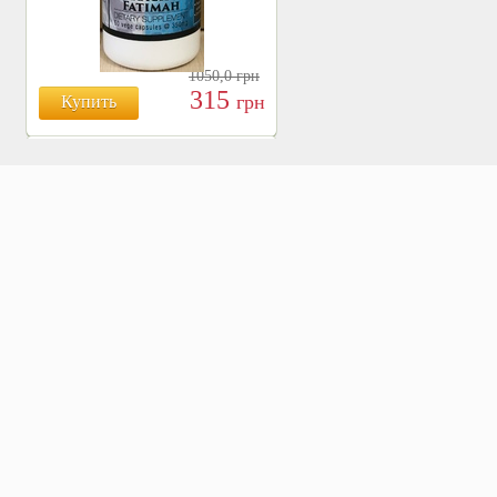
1050,0
грн
315
грн
Купить
БОЯРЫШНИК ТАБЛ.
№120, 500 МГ.
810
Купить
грн