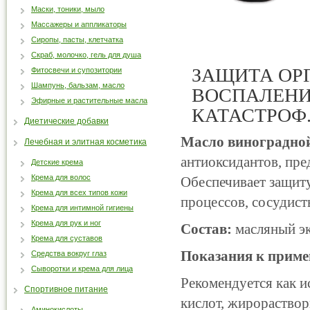
Маски, тоники, мыло
Массажеры и аппликаторы
Сиропы, пасты, клетчатка
Скраб, молочко, гель для душа
ЗАЩИТА ОР
Фитосвечи и супозитории
Шампунь, бальзам, масло
ВОСПАЛЕНИ
Эфирные и растительные масла
КАТАСТРОФ
Диетические добавки
Масло виноградно
Лечебная и элитная косметика
антиоксидантов, пр
Детские крема
Крема для волос
Обеспечивает защиту
Крема для всех типов кожи
процессов, сосудис
Крема для интимной гигиены
Крема для рук и ног
Состав:
масляный эк
Крема для суставов
Показания к прим
Средства вокруг глаз
Сыворотки и крема для лица
Рекомендуется как 
Спортивное питание
кислот, жирораство
Аминокислоты