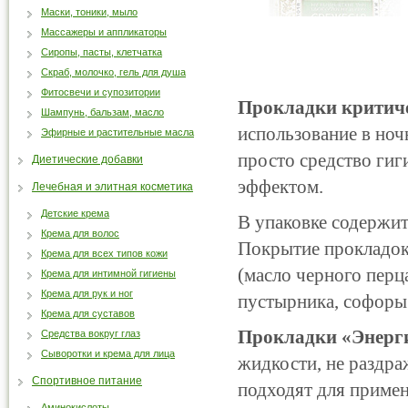
Маски, тоники, мыло
Массажеры и аппликаторы
Сиропы, пасты, клетчатка
Скраб, молочко, гель для душа
Фитосвечи и супозитории
Прокладки критиче
Шампунь, бальзам, масло
использование в ноч
Эфирные и растительные масла
просто средство гиг
Диетические добавки
эффектом.
Лечебная и элитная косметика
Детские крема
В упаковке содержит
Крема для волос
Покрытие прокладок 
Крема для всех типов кожи
(масло черного перц
Крема для интимной гигиены
Крема для рук и ног
пустырника, софоры 
Крема для суставов
Прокладки «Энерг
Средства вокруг глаз
Сыворотки и крема для лица
жидкости, не раздра
Спортивное питание
подходят для примен
Аминокислоты