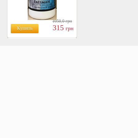
1050,0
грн
315
грн
Купить
БОЯРЫШНИК ТАБЛ.
№120, 500 МГ.
810
Купить
грн