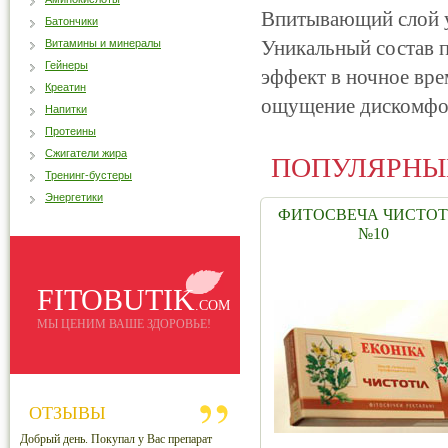
Впитывающий слой у
Батончики
Уникальный состав 
Витамины и минералы
Гейнеры
эффект в ночное врем
Креатин
ощущение дискомфор
Напитки
Протеины
Сжигатели жира
ПОПУЛЯРНЫ
Тренинг-бустеры
Энергетики
ФИТОСВЕЧА ЧИСТО
№10
FITOBUTIK
.COM
МЫ ЦЕНИМ ВАШЕ ЗДОРОВЬЕ!
ОТЗЫВЫ
Добрый день. Покупал у Вас препарат