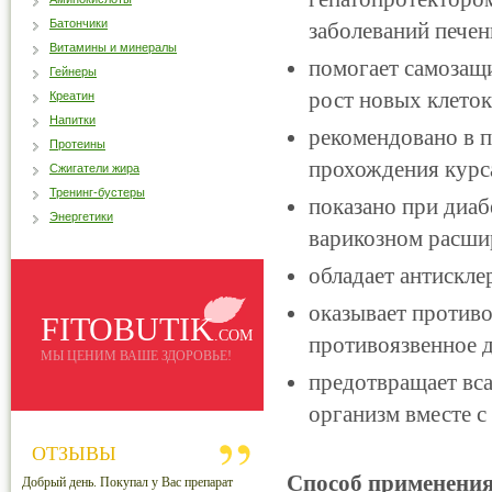
Батончики
заболеваний пече
Витамины и минералы
помогает самозащи
Гейнеры
рост новых клеток
Креатин
Напитки
рекомендовано в п
Протеины
прохождения курс
Сжигатели жира
Тренинг-бустеры
показано при диабе
Энергетики
варикозном расши
обладает антискл
оказывает против
FITOBUTIK
.COM
противоязвенное 
МЫ ЦЕНИМ ВАШЕ ЗДОРОВЬЕ!
предотвращает вс
организм вместе с
ОТЗЫВЫ
Способ применения
Добрый день. Покупал у Вас препарат