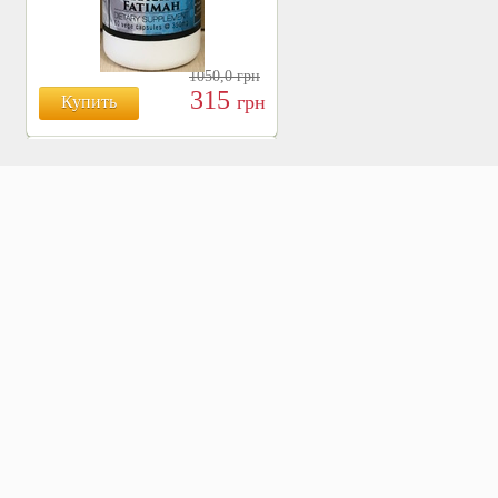
1050,0
грн
315
грн
Купить
БОЯРЫШНИК ТАБЛ.
№120, 500 МГ.
810
Купить
грн