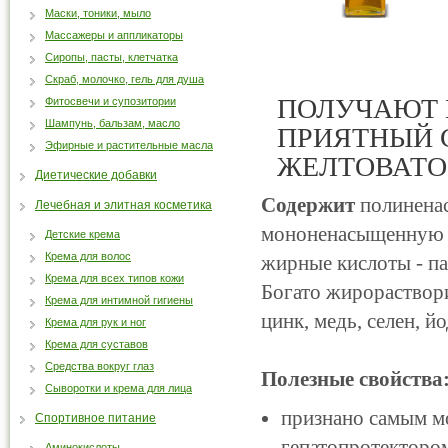
Маски, тоники, мыло
Массажеры и аппликаторы
Сиропы, пасты, клетчатка
Скраб, молочко, гель для душа
ПОЛУЧАЮТ 
Фитосвечи и супозитории
Шампунь, бальзам, масло
ПРИЯТНЫЙ 
Эфирные и растительные масла
ЖЕЛТОВАТО
Диетические добавки
Содержит
полиненас
Лечебная и элитная косметика
мононенасыщенную 
Детские крема
Крема для волос
жирные кислоты - п
Крема для всех типов кожи
Богато жирораствор
Крема для интимной гигиены
цинк, медь, селен, йо
Крема для рук и ног
Крема для суставов
Средства вокруг глаз
Полезные свойства
Сыворотки и крема для лица
признано самым м
Спортивное питание
гепатопротекторо
Аминокислоты