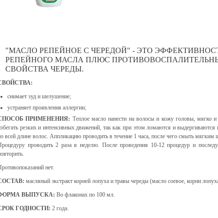
"МАСЛО РЕПЕЙНОЕ С ЧЕРЕДОЙ" - ЭТО ЭФФЕКТИВНО
РЕПЕЙНОГО МАСЛА ПЛЮС ПРОТИВОВОСПАЛИТЕЛЬНЫ
СВОЙСТВА ЧЕРЕДЫ.
СВОЙСТВА:
снимает зуд и шелушение;
устраняет проявления аллергии;
СПОСОБ ПРИМЕНЕНИЯ:
Теплое масло нанести на волосы и кожу головы, мягко и
избегать резких и интенсивных движений, так как при этом ломаются и выдергиваются 
по всей длине волос. Аппликацию проводить в течение 1 часа, после чего смыть мягким
Процедуру проводить 2 раза в неделю. После проведения 10-12 процедур и послед
повторить.
Противопоказаний нет.
СОСТАВ:
масляный экстракт корней лопуха и травы череды (масло соевое, корни лопуха
ФОРМА ВЫПУСКА:
Во флаконах по 100 мл.
СРОК ГОДНОСТИ:
2 года.