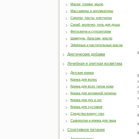
Маски, тоники, мыло
Массажеры и аппликаторы
Сиропы, пасты, клетчатка
Скраб, молочко, гель для душа
Фитосвечи и супозитории
Шампунь, бальзам, масло
Эфирные и растительные масла
Диетические добавки
Лечебная и элитная косметика
Детские крема
Крема для волос
Крема для всех типов кожи
Крема для интимной гигиены
Крема для рук и ног
Крема для суставов
Средства вокруг глаз
Сыворотки и крема для лица
Спортивное питание
Аминокислоты