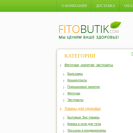
О КОМПАНИИ
ДОСТАВКА
ОПЛ
КАТЕГОРИИ
Фиточаи, напитки, экстракты
Бальзамы
Концентраты
Порошковые напитки
Фиточаи
Экстракты
Товары для здоровья
Бытовые Эко товары
Крема и гели для тела
Лосьоны и кондиционеры