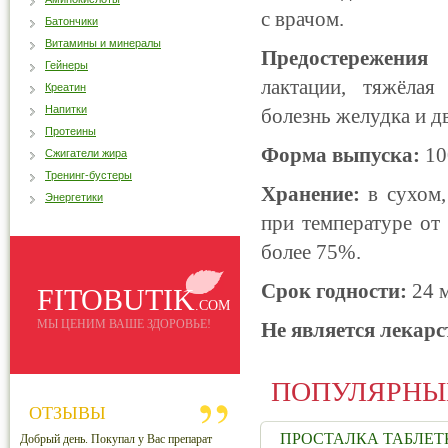
с врачом.
Батончики
Витамины и минералы
Предостережения
Гейнеры
лактации, тяжёлая 
Креатин
Напитки
болезнь желудка и д
Протеины
Форма выпуска:
100
Сжигатели жира
Тренинг-бустеры
Хранение:
в сухом,
Энергетики
при температуре от
более 75%.
Срок годности:
24 м
FITOBUTIK
.COM
МЫ ЦЕНИМ ВАШЕ ЗДОРОВЬЕ!
Не является лекарс
ПОПУЛЯРНЫ
ОТЗЫВЫ
ПРОСТАЛКА ТАБЛЕТ
Добрый день. Покупал у Вас препарат