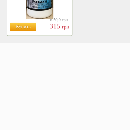
1050,0
грн
315
грн
Купить
БОЯРЫШНИК ТАБЛ.
№120, 500 МГ.
810
Купить
грн