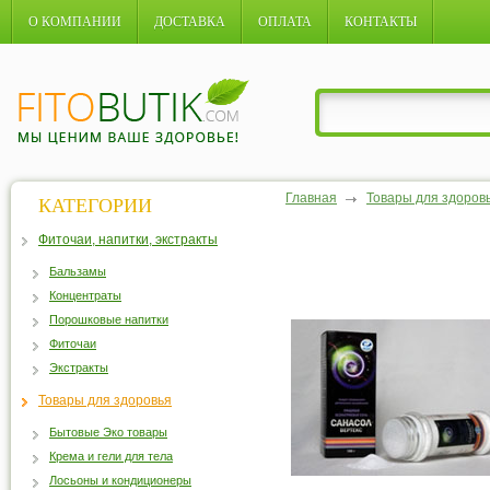
О КОМПАНИИ
ДОСТАВКА
ОПЛАТА
КОНТАКТЫ
Главная
Товары для здоров
КАТЕГОРИИ
Фиточаи, напитки, экстракты
Бальзамы
Концентраты
Порошковые напитки
Фиточаи
Экстракты
Товары для здоровья
Бытовые Эко товары
Крема и гели для тела
Лосьоны и кондиционеры