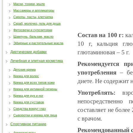
Маски, тоники, мыло
Массажеры и аппликаторы
Сиропы, пасты, клетчатка
Скраб, молочко, гель для душа
Фитосвечи и супозитории
Состав на 100 г:
кал
Шампунь, бальзам, масло
10 г, кальция глю
Эфирные и растительные масла
глютаминовая – 5 г.
Диетические добавки
Лечебная и элитная косметика
Рекомендуется пр
Детские крема
употребления
– без
Крема для волос
диете. Не содержит 
Крема для всех типов кожи
Крема для интимной гигиены
Употреблять:
взро
Крема для рук и ног
непосредственно п
Крема для суставов
составляет не более
Средства вокруг глаз
Сыворотки и крема для лица
с врачом.
Спортивное питание
Рекомендованный с
Аминокислоты