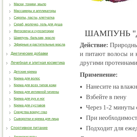
Маски, тоники, мыло
Массажеры и аппликаторы
Сиропы, пасты, клетчатка
Скраб, молочко, гель для душа
ШАМПУНЬ "
Фитосвечи и супозитории
Шампунь, бальзам, масло
Действие:
Природны
Эфирные и растительные масла
и питают волосы и 
Диетические добавки
другими протеинами
Лечебная и элитная косметика
Детские крема
Применение:
Крема для волос
Нанесите на влаж
Крема для всех типов кожи
Крема для интимной гигиены
Взбейте в пену
Крема для рук и ног
Крема для суставов
Через 1-2 минуты
Средства вокруг глаз
При необходимост
Сыворотки и крема для лица
Подходит для еже
Спортивное питание
Аминокислоты