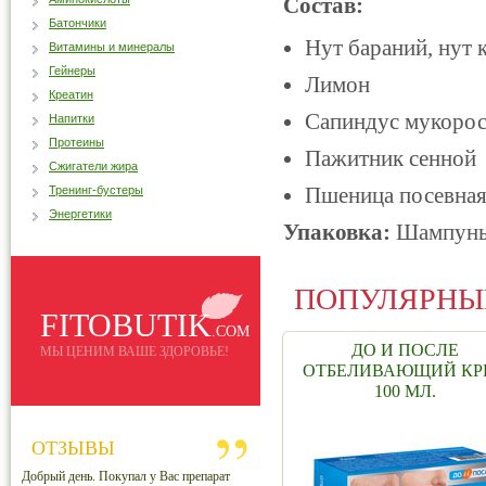
Состав:
Батончики
Нут бараний, нут 
Витамины и минералы
Гейнеры
Лимон
Креатин
Сапиндус мукорос
Напитки
Протеины
Пажитник сенной
Сжигатели жира
Пшеница посевна
Тренинг-бустеры
Энергетики
Упаковка:
Шампунь 
ПОПУЛЯРНЫ
FITOBUTIK
.COM
ДО И ПОСЛЕ
МЫ ЦЕНИМ ВАШЕ ЗДОРОВЬЕ!
ОТБЕЛИВАЮЩИЙ КР
100 МЛ.
ОТЗЫВЫ
Добрый день. Покупал у Вас препарат