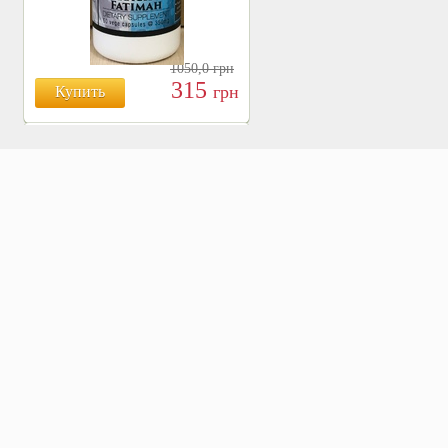
1050,0
грн
315
грн
Купить
БОЯРЫШНИК ТАБЛ.
№120, 500 МГ.
810
Купить
грн