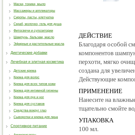
Маски, тоники, мыло
Массажеры и аппликаторы
Сиропы, пасты, клетчатка
Скраб, молочко, гель для душа
Фитосвечи и супозитории
ДЕЙСТВИЕ
Шампунь, бальзам, масло
Благодаря особой см
Эфирные и растительные масла
компонентов шампун
Диетические добавки
перхоти, мягко очищ
Лечебная и элитная косметика
создана для увеличе
Детские крема
Крема для волос
Действующие компон
Крема для всех типов кожи
ПРИМЕНЕНИЕ
Крема для интимной гигиены
Крема для рук и ног
Нанесите на влажные
Крема для суставов
тщательно смойте во
Средства вокруг глаз
Сыворотки и крема для лица
УПАКОВКА
Спортивное питание
100 мл.
Аминокислоты