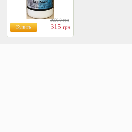
1050,0
грн
315
грн
Купить
БОЯРЫШНИК ТАБЛ.
№120, 500 МГ.
810
Купить
грн