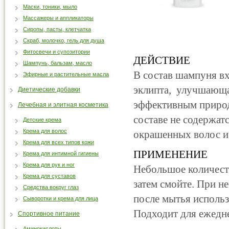
Маски, тоники, мыло
Массажеры и аппликаторы
Сиропы, пасты, клетчатка
Скраб, молочко, гель для душа
Фитосвечи и супозитории
ДЕЙСТВИЕ
Шампунь, бальзам, масло
В состав шампуня вх
Эфирные и растительные масла
эклипта, улучшающая
Диетические добавки
эффективным природ
Лечебная и элитная косметика
составе не содержат
Детские крема
Крема для волос
окрашенных волос и 
Крема для всех типов кожи
ПРИМЕНЕНИЕ
Крема для интимной гигиены
Крема для рук и ног
Небольшое количеств
Крема для суставов
затем смойте. При н
Средства вокруг глаз
после мытья использ
Сыворотки и крема для лица
Подходит для ежедн
Спортивное питание
Аминокислоты