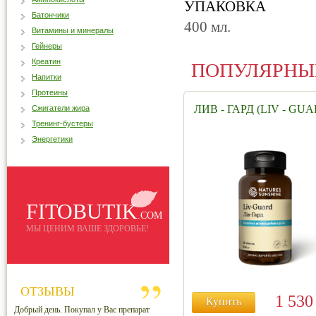
УПАКОВКА
Батончики
400 мл.
Витамины и минералы
Гейнеры
Креатин
ПОПУЛЯРНЫ
Напитки
Протеины
ЛИВ - ГАРД (LIV - GU
Сжигатели жира
Тренинг-бустеры
Энергетики
FITOBUTIK
.COM
МЫ ЦЕНИМ ВАШЕ ЗДОРОВЬЕ!
ОТЗЫВЫ
1 53
Купить
Добрый день. Покупал у Вас препарат