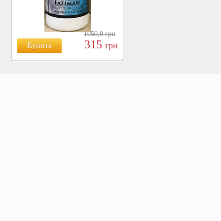
1050,0
грн
315
грн
Купить
БОЯРЫШНИК ТАБЛ.
№120, 500 МГ.
810
Купить
грн