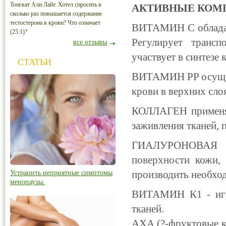
Тонгкат Али Лайт. Хотел спросить в
АКТИВНЫЕ КОМ
сколько раз повышается содержание
тестостерона в крови? Что означает
ВИТАМИН С обладае
(25:1)?
Регулирует трансп
все отзывы
участвует в синтезе 
СТАТЬИ
ВИТАМИН PP осущес
крови в верхних сло
КОЛЛАГЕН применяю
заживления тканей, п
ГИАЛУРОНОВАЯ 
поверхности кожи, 
производить необхо
Устранить неприятные симптомы
менопаузы.
ВИТАМИН К1 - игра
тканей.
АХА (?-фруктовые к