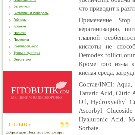
Батончики
что приводит к раз
Витамины и минералы
Применение Stop
Гейнеры
Креатин
кератинизацию, пи
Напитки
главной особеннос
Протеины
кислоты не способ
Сжигатели жира
Тренинг-бустеры
Demodex folliculoru
Энергетики
Кроме того из-за к
кислая среда, затр
Состав/INCI: Aqua, H
FITOBUTIK
Tartaric Acid, Citri
.COM
МЫ ЦЕНИМ ВАШЕ ЗДОРОВЬЕ!
Oil, Hydroxyethyl Cel
Ascorbyl Glucoside 
Hyaluronic Acid, Me
ОТЗЫВЫ
Sorbate.
Добрый день. Покупал у Вас препарат