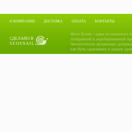
О КОМПАНИИ
ДОСТАВКА
ОПЛАТА
КОНТАКТЫ
Фито Бутик - один из немногих и
СДЕЛАНО В
отобранной и апробированной пр
SEOSNAIL
биологически активными добавка
как быть здоровыми и ценим здор