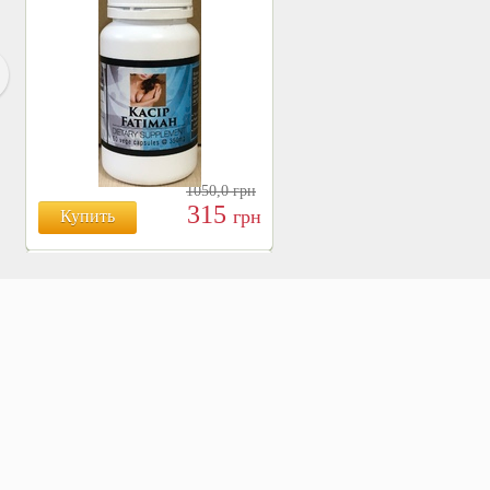
1050,0
грн
315
грн
Купить
БОЯРЫШНИК ТАБЛ.
№120, 500 МГ.