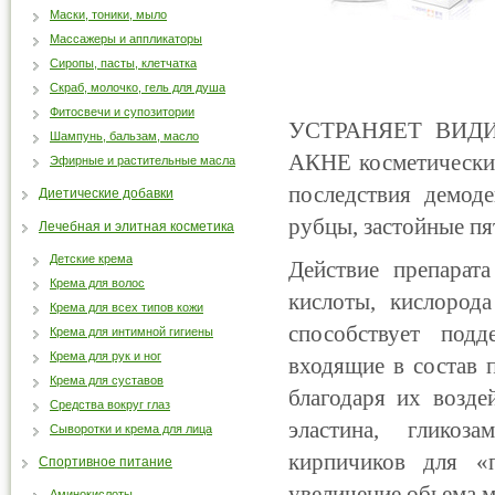
Маски, тоники, мыло
Массажеры и аппликаторы
Сиропы, пасты, клетчатка
Скраб, молочко, гель для душа
Фитосвечи и супозитории
УСТРАНЯЕТ ВИД
Шампунь, бальзам, масло
АКНЕ косметически
Эфирные и растительные масла
последствия демоде
Диетические добавки
рубцы, застойные пя
Лечебная и элитная косметика
Детские крема
Действие препарат
Крема для волос
кислоты, кислород
Крема для всех типов кожи
способствует под
Крема для интимной гигиены
Крема для рук и ног
входящие в состав 
Крема для суставов
благодаря их возде
Средства вокруг глаз
эластина, гликоз
Сыворотки и крема для лица
кирпичиков для «п
Спортивное питание
увеличение обьема 
Аминокислоты