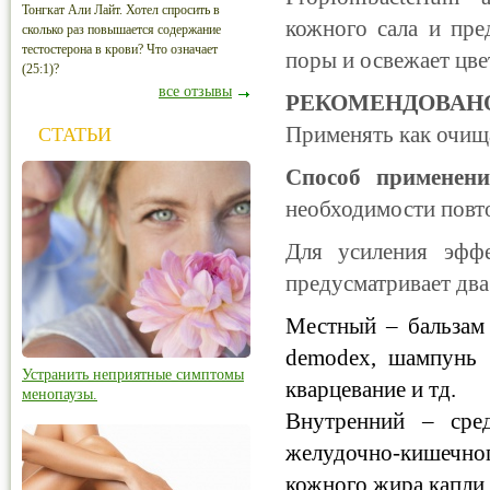
Тонгкат Али Лайт. Хотел спросить в
кожного сала и пре
сколько раз повышается содержание
тестостерона в крови? Что означает
поры и освежает цве
(25:1)?
все отзывы
РЕКОМЕНДОВАН
Применять как очища
СТАТЬИ
Способ применени
необходимости повто
Для усиления эффе
предусматривает два
Местный – бальзам 
demodex, шампунь 
Устранить неприятные симптомы
кварцевание и тд.
менопаузы.
Внутренний – сре
желудочно-кишечно
кожного жира капли