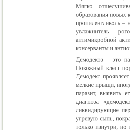
Мягко отшелушива
образования новых к
пропиленгликоль – 
увлажнитель рог
антимикробной акти
консерванты и антио
Демодекоз – это па
Покожный клещ пора
Демодекс проявляет
мелкие прыщи, иног
паразит, выявить е
диагноза «демодек
ликвидирующие перв
угревую сыпь, покра
только изнутри, но