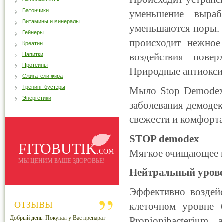
Батончики
уменьшение выраб
Витамины и минералы
уменьшаются поры. 
Гейнеры
происходит нежное
Креатин
Напитки
воздействия пове
Протеины
Природные антиокси
Сжигатели жира
Тренинг-бустеры
Мыло Stop Demodex 
Энергетики
заболевания демоде
свежести и комфорта
STOP demodex
FITOBUTIK
Мягкое очищающее мы
.COM
МЫ ЦЕНИМ ВАШЕ ЗДОРОВЬЕ!
Нейтральный уров
Эффективно воздейс
ОТЗЫВЫ
клеточном уровне 
Добрый день. Покупал у Вас препарат
Propionibacterium