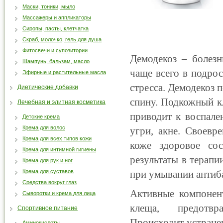
Маски, тоники, мыло
Массажеры и аппликаторы
Сиропы, пасты, клетчатка
Скраб, молочко, гель для душа
Фитосвечи и супозитории
Демодекоз – болезн
Шампунь, бальзам, масло
чаще всего в подро
Эфирные и растительные масла
стресса. Демодекоз 
Диетические добавки
спину. Подкожный к
Лечебная и элитная косметика
приводит к воспале
Детские крема
Крема для волос
угри, акне. Своевр
Крема для всех типов кожи
коже здоровое со
Крема для интимной гигиены
результаты в терап
Крема для рук и ног
Крема для суставов
при умывании антиб
Средства вокруг глаз
Активные компонен
Сыворотки и крема для лица
клеща, предотвра
Спортивное питание
Происходит устранен
Аминокислоты