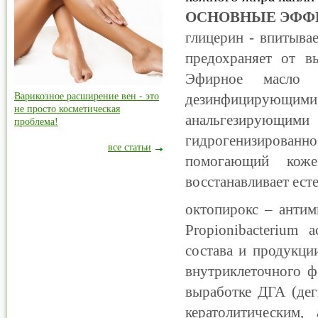
ОСНОВНЫЕ ЭФФ
глицерин - впитывае
предохраняет от в
Эфирное масло ч
Варикозное расширение вен - это
дезинфицирующими,
не просто косметическая
анальгезирующ
проблема!
гидрогенизирован
все статьи
помогающий коже
восстанавливает ест
октопирокс – антим
Propionibacterium 
состава и продукци
внутриклеточного ф
выработке ДГА (дег
кератолитическим,