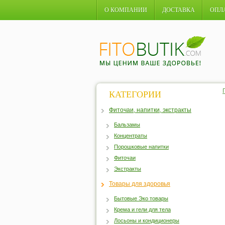
О КОМПАНИИ
ДОСТАВКА
ОПЛ
КАТЕГОРИИ
Фиточаи, напитки, экстракты
Бальзамы
Концентраты
Порошковые напитки
Фиточаи
Экстракты
Товары для здоровья
Бытовые Эко товары
Крема и гели для тела
Лосьоны и кондиционеры