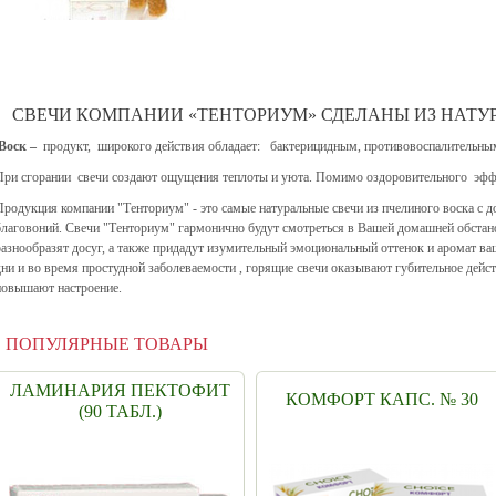
СВЕЧИ КОМПАНИИ «ТЕНТОРИУМ» СДЕЛАНЫ ИЗ НАТУ
Воск –
продукт, широкого действия обладает: бактерицидным, противовоспалительны
При сгорании свечи создают ощущения теплоты и уюта. Помимо оздоровительного эффе
Продукция компании "Тенториум" - это самые натуральные свечи из пчелиного воска с 
благовоний. Свечи "Тенториум" гармонично будут смотреться в Вашей домашней обстано
разнообразят досуг, а также придадут изумительный эмоциональный оттенок и аромат в
дни и во время простудной заболеваемости , горящие свечи оказывают губительное дейс
повышают настроение.
ПОПУЛЯРНЫЕ ТОВАРЫ
ЛАМИНАРИЯ ПЕКТОФИТ
КОМФОРТ КАПС. № 30
(90 ТАБЛ.)