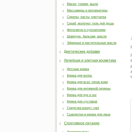
Маски, тоники, мыло
Массажеры и аппликаторы
Сиропы, пасты, клетчатка
Скраб, молочко, гель для душа
Фитосвечи и супозитории
Шампунь, бальзам, масло
Эфирные и растительные масла
Диетические добавки
Лечебная и элитная косметика
Детские крема
Крема для волос
Крема для всех типов кожи
Крема для интимной гигиены
Крема для рук и ног
Крема для суставов
Средства вокруг глаз
Сыворотки и крема для лица
Спортивное питание
Аминокислоты