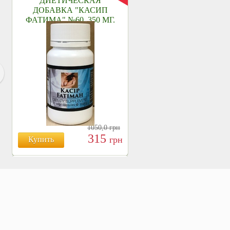
ДИЕТИЧЕСКАЯ
ДОБАВКА "КАСИП
ФАТИМА" №60, 350 МГ.
1050,0
грн
315
грн
Купить
БОЯРЫШНИК ТАБЛ.
№120, 500 МГ.