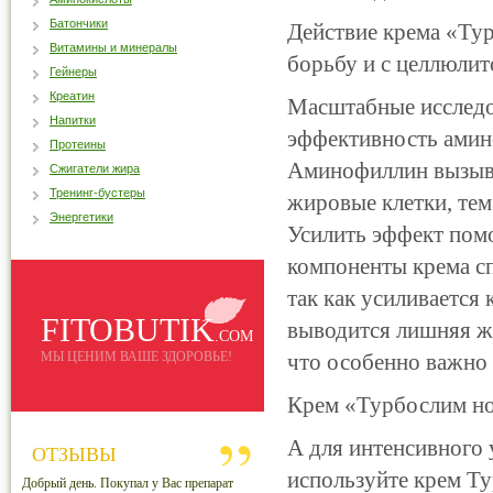
Батончики
Действие крема «Ту
Витамины и минералы
борьбу и с целлюли
Гейнеры
Креатин
Масштабные исследо
Напитки
эффективность амин
Протеины
Аминофиллин вызыва
Сжигатели жира
Тренинг-бустеры
жировые клетки, те
Энергетики
Усилить эффект пом
компоненты крема сп
так как усиливается
FITOBUTIK
выводится лишняя ж
.COM
МЫ ЦЕНИМ ВАШЕ ЗДОРОВЬЕ!
что особенно важно 
Крем «Турбослим ноч
А для интенсивного
ОТЗЫВЫ
используйте крем Ту
Добрый день. Покупал у Вас препарат