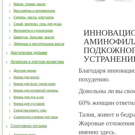
Маски, тоники, мыло
Массажеры и аппликаторы
Сиропы, пасты, клетчатка
Скраб, молочко, гель для душа
ИННОВАЦИО
Фитосвечи и супозитории
Шампунь, бальзам, масло
АМИНОФИЛЛ
Эфирные и растительные масла
ПОДКОЖНОГ
Диетические добавки
УСТРАНЕНИ
Лечебная и элитная косметика
Благодаря инноваци
Детские крема
Крема для волос
похудению.
Крема для всех типов кожи
Довольны ли вы сво
Крема для интимной гигиены
Крема для рук и ног
60% женщин ответил
Крема для суставов
Средства вокруг глаз
Талия, живот и бедр
Сыворотки и крема для лица
Жировые отложения 
Спортивное питание
именно здесь.
Аминокислоты