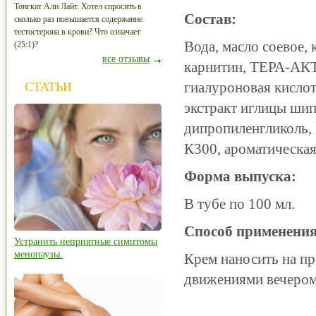
Тонгкат Али Лайт. Хотел спросить в
Состав:
сколько раз повышается содержание
тестостерона в крови? Что означает
Вода, масло соевое,
(25:1)?
все отзывы
карнитин, ТЕРА-АКТ
гиалуроновая кислот
СТАТЬИ
экстракт иглицы шип
дипропиленгликоль, 
К300, ароматическая
Форма выпуска:
В тубе по 100 мл.
Способ применения
Устранить неприятные симптомы
менопаузы.
Крем наносить на п
движениями вечером