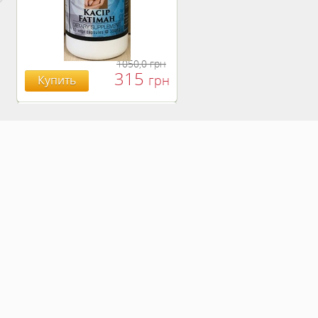
1050,0
грн
315
грн
Купить
БОЯРЫШНИК ТАБЛ.
№120, 500 МГ.
810
Купить
грн