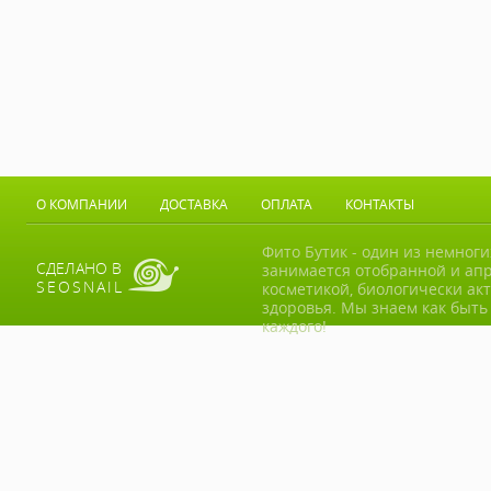
О КОМПАНИИ
ДОСТАВКА
ОПЛАТА
КОНТАКТЫ
Фито Бутик - один из немног
СДЕЛАНО В
занимается отобранной и ап
SEOSNAIL
косметикой, биологически ак
здоровья. Мы знаем как быть
каждого!