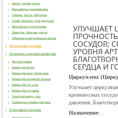
Маски, тоники, мыло
Массажеры и аппликаторы
Сиропы, пасты, клетчатка
Скраб, молочко, гель для душа
УЛУЧШАЕТ 
Фитосвечи и супозитории
Шампунь, бальзам, масло
ПРОЧНОСТЬ
Эфирные и растительные масла
СОСУДОВ; 
Диетические добавки
УРОВНЯ АР
Лечебная и элитная косметика
БЛАГОТВОР
Детские крема
СЕРДЦА И Г
Крема для волос
Крема для всех типов кожи
Циркуплекс (Цирк
Крема для интимной гигиены
Крема для рук и ног
Улучшает циркуляци
Крема для суставов
кровеносных сосудо
Средства вокруг глаз
давления; Благотвор
Сыворотки и крема для лица
Спортивное питание
Назначение:
Аминокислоты