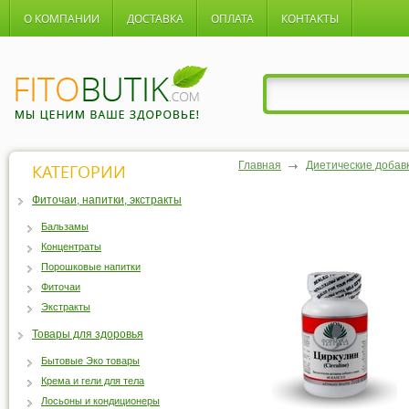
О КОМПАНИИ
ДОСТАВКА
ОПЛАТА
КОНТАКТЫ
Главная
Диетические добав
КАТЕГОРИИ
Фиточаи, напитки, экстракты
Бальзамы
Концентраты
Порошковые напитки
Фиточаи
Экстракты
Товары для здоровья
Бытовые Эко товары
Крема и гели для тела
Лосьоны и кондиционеры