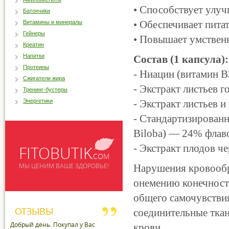
• Способствует улу
Батончики
• Обеспечивает пит
Витамины и минералы
Гейнеры
• Повышает умствен
Креатин
Напитки
Состав (1 капсула):
Протеины
- Ниацин (витамин В3
Сжигатели жира
- Экстракт листьев го
Тренинг-бустеры
Энергетики
- Экстракт листьев и
- Стандартизированн
Biloba) — 24% флаво
- Экстракт плодов че
FITOBUTIK
.COM
МЫ ЦЕНИМ ВАШЕ ЗДОРОВЬЕ!
Нарушения кровообр
онемению конечност
общего самочувствия
ОТЗЫВЫ
соединительные тка
Добрый день. Покупал у Вас
крови.