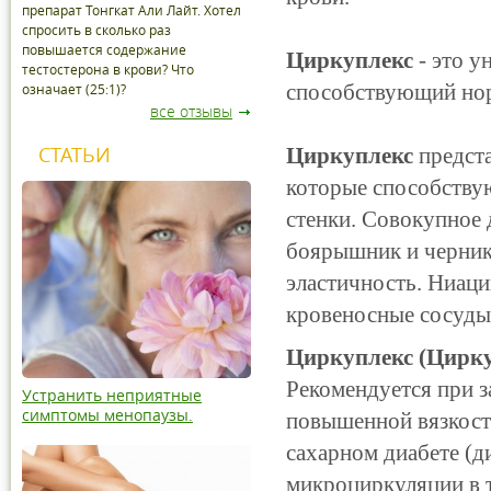
препарат Тонгкат Али Лайт. Хотел
спросить в сколько раз
повышается содержание
Циркуплекс
- это у
тестостерона в крови? Что
способствующий нор
означает (25:1)?
все отзывы
СТАТЬИ
Циркуплекс
предста
которые способству
стенки. Совокупное д
боярышник и черника
эластичность. Ниаци
кровеносные сосуды
Циркуплекс (Цирк
Рекомендуется при з
Устранить неприятные
симптомы менопаузы.
повышенной вязкост
сахарном диабете (д
микроциркуляции в т