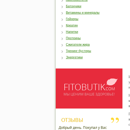
Батончики
Витамины и минералы
Гейнеры
Креатин
Напитки
Протеины
Сжигатели жира
Тренинг-бустеры
Энергетики
FITOBUTIK
.COM
МЫ ЦЕНИМ ВАШЕ ЗДОРОВЬЕ!
ОТЗЫВЫ
Добрый день. Покупал у Вас