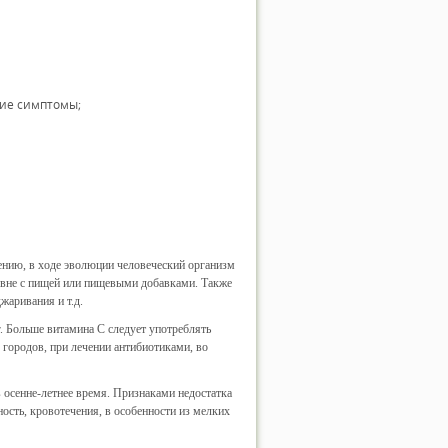
кие симптомы;
ению, в ходе эволюции человеческий организм
звне с пищей или пищевыми добавками. Также
жаривания и т.д.
. Больше витамина С следует употреблять
 городов, при лечении антибиотиками, во
 осенне-летнее время. Признаками недостатка
ость, кровотечения, в особенности из мелких