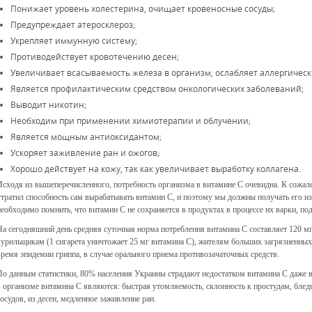
Понижает уровень холестерина, очищает кровеносные сосуды;
Предупреждает атеросклероз;
Укрепляет иммунную систему;
Противодействует кровотечению десен;
Увеличивает всасываемость железа в организм, ослабляет аллергичес
Является профилактическим средством онкологических заболеваний;
Выводит никотин;
Необходим при применении химиотерапии и облучении;
Является мощным антиоксидантом;
Ускоряет заживление ран и ожогов;
Хорошо действует на кожу, так как увеличивает выработку коллагена.
Исходя из вышеперечисленного, потребность организма в витамине С очевидна. К сожал
утратил способность сам вырабатывать витамин С, и поэтому мы должны получать его и
необходимо помнить, что витамин С не сохраняется в продуктах в процессе их варки, под
На сегодняшний день средняя суточная норма потребления витамина С составляет 120 мг
курильщикам (1 сигарета уничтожает 25 мг витамина С), жителям больших загрязненных
время эпидемии гриппа, в случае орального приема противозачаточных средств.
По данным статистики, 80% населения Украины страдают недостатком витамина С даже в
в организме витамина С являются: быстрая утомляемость, склонность к простудам, бледн
сосудов, из десен, медленное заживление ран.