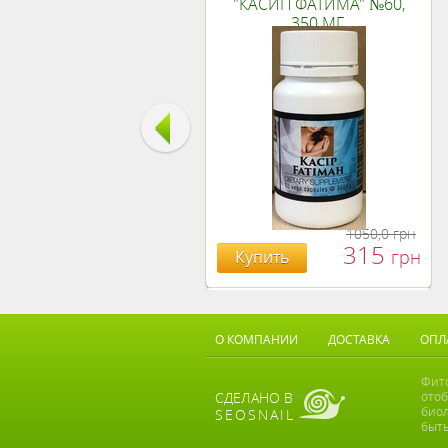
"КАСИП ФАТИМА" №60,
350 МГ.
1050,0
грн
315
грн
Купить
БОЯРЫШНИК ТАБЛ.
№120, 500 МГ.
О КОМПАНИИ
ДОСТАВКА
ОПЛ
Фито
СДЕЛАНО В
ото
биол
SEOSNAIL
быть