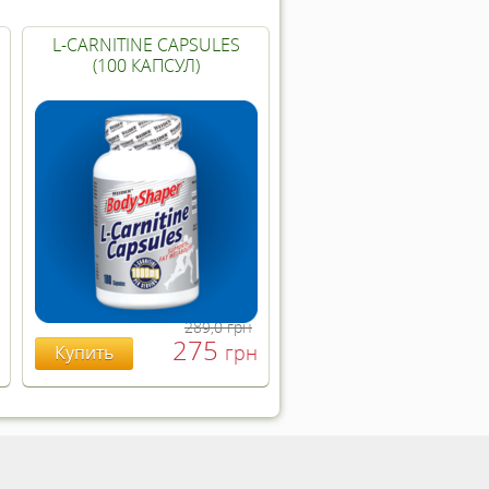
L-CARNITINE CAPSULES
(100 КАПСУЛ)
289,0
грн
275
грн
Купить