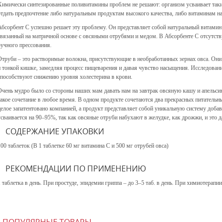
Химически синтезированные поливитамины проблем не решают: организм усваивает та
отдать предпочтение либо натуральным продуктам высокого качества, либо витаминам н
Абсорбент С успешно решает эту проблему. Он представляет собой натуральный витамин
связанный на матричной основе с овсяными отрубями и медом. В Абсорбенте С отсутству
ручного прессования.
Отруби – это растворимые волокна, присутствующие в необработанных зернах овса. Они 
и тонкой кишке, замедляя процесс пищеварения и давая чувство насыщения. Исследован
способствуют снижению уровня холестерина в крови.
Очень мудро было со стороны наших мам давать нам на завтрак овсяную кашу и апельс
такое сочетание в любое время. В одном продукте сочетаются два прекрасных питательн
целое запатентовано компанией, а продукт представляет собой уникальную систему доба
усваивается на 90–95%, так как овсяные отруби набухают в желудке, как дрожжи, и это 
СОДЕРЖАНИЕ УПАКОВКИ
100 таблеток (В 1 таблетке 60 мг витамина С и 500 мг отрубей овса)
РЕКОМЕНДАЦИИ ПО ПРИМЕНЕНИЮ
1 таблетка в день. При простуде, эпидемии гриппа – до 3–5 таб. в день. При химиотерапии 