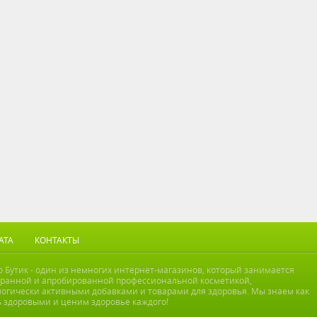
АТА
КОНТАКТЫ
 Бутик - один из немногих интернет-магазинов, который занимается
бранной и апробированной профессиональной косметикой,
огически активными добавками и товарами для здоровья. Мы знаем как
 здоровыми и ценим здоровье каждого!