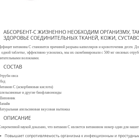
АБСОРБЕНТ-С ЖИЗНЕННО НЕОБХОДИМ ОРГАНИЗМУ, ТА
ЗДОРОВЬЕ СОЕДИНИТЕЛЬНЫХ ТКАНЕЙ, КОЖИ, СУСТАВ
Дефицит витамина С становится причиной разрыва капилляров и кровоточения десен. Дл
в одной таблетке, эффективно усвоились, мы их скомбинировали с 500 мг овсяных отр
питательными волокнами.
СОСТАВ
Отруби овса
Мед
Bитамин С (аскорбиновая кислота)
Апельсиновые и другие биофлавоноиды
Шиповник
Папайя
Натуральная апельсиновая вкусовая вытяжка
ОПИСАНИЕ
Современной наукой доказано, что витамин С является витамином номер один для нашего
Повышает сопротивляемость организма к инфекционным и простудны