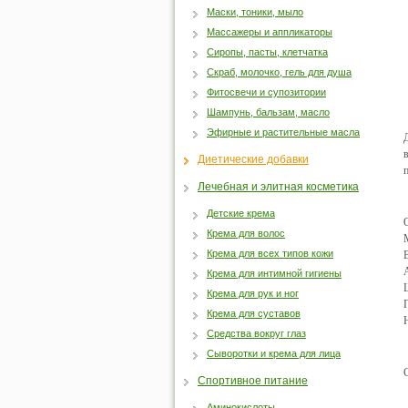
Маски, тоники, мыло
Массажеры и аппликаторы
Сиропы, пасты, клетчатка
Скраб, молочко, гель для душа
Фитосвечи и супозитории
Шампунь, бальзам, масло
Эфирные и растительные масла
Диетические добавки
Лечебная и элитная косметика
Детские крема
Крема для волос
Крема для всех типов кожи
Крема для интимной гигиены
Крема для рук и ног
Крема для суставов
Средства вокруг глаз
Сыворотки и крема для лица
Спортивное питание
Аминокислоты