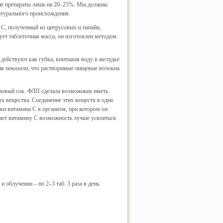
кие препараты лишь на 20–25%. Мы должны
атурального происхождения.
 С, полученный из цитрусовых и папайи,
ет таблеточная масса, он изготовлен методом
действуют как губка, впитывая воду в желудке
ия показали, что растворимые пищевые волокна
иновый сок. ФЛП сделала возможным иметь
ых вещества. Соединение этих веществ в одно
вки витамина С в организм, при котором он
дает витамину С возможность лучше усвоиться.
и облучении – по 2–3 таб. 3 раза в день.