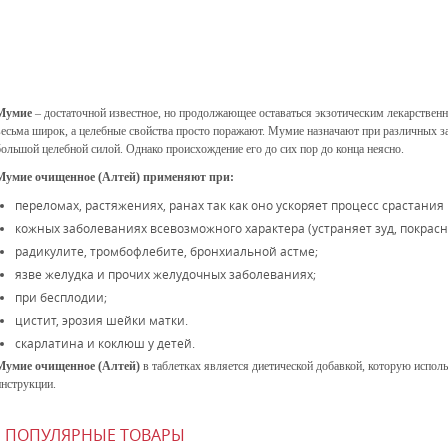
Мумие
– достаточной известное, но продолжающее оставаться экзотическим лекарственно
весьма широк, а целебные свойства просто поражают. Мумие назначают при различных за
большой целебной силой. Однако происхождение его до сих пор до конца неясно.
Мумие очищенное (Алтей) применяют при:
переломах, растяжениях, ранах так как оно ускоряет процесс срастания
кожных заболеваниях всевозможного характера (устраняет зуд, покрасн
радикулите, тромбофлебите, бронхиальной астме;
язве желудка и прочих желудочных заболеваниях;
при бесплодии;
цистит, эрозия шейки матки.
скарлатина и коклюш у детей.
Мумие очищенное (Алтей)
в таблетках является диетической добавкой, которую испол
инструкции.
ПОПУЛЯРНЫЕ ТОВАРЫ