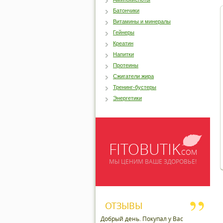
Батончики
Витамины и минералы
Гейнеры
Креатин
Напитки
Протеины
Сжигатели жира
Тренинг-бустеры
Энергетики
FITOBUTIK
.COM
МЫ ЦЕНИМ ВАШЕ ЗДОРОВЬЕ!
ОТЗЫВЫ
Добрый день. Покупал у Вас