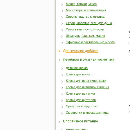
Маски, тоники, мыло
Массажеры и аппликаторы
Сиропы, пасты, клетчатка
Скраб, молочко, гель для душа
Фитосвечи и супозитории
Шампунь, бальзам, масло
Эфирные и растительные масла
Диетические добавки
Лечебная и элитная косметика
Детские крема
Крема для волос
Крема для всех типов кожи
Крема для интимной гигиены
Крема для рук и ног
Крема для суставов
Средства вокруг глаз
Сыворотки и крема для лица
Спортивное питание
Аминокислоты