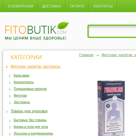
О КОМПАНИИ
ДОСТАВКА
ОПЛАТА
КОНТАКТЫ
Главная
Фиточаи, напитки, 
КАТЕГОРИИ
Фиточаи, напитки, экстракты
Бальзамы
Концентраты
Порошковые напитки
Фиточаи
Экстракты
Товары для здоровья
Бытовые Эко товары
Крема и гели для тела
Лосьоны и кондиционеры