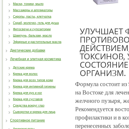
Маски, тоники, мыло
Массажеры и аппликаторы
Сиропы, пасты, клетчатка
Скраб, молочко, гель для душа
УЛУЧШАЕТ 
Фитосвечи и супозитории
Шампунь, бальзам, масло
ПРОТИВОВО
Эфирные и растительные масла
ДЕЙСТВИЕМ
Диетические добавки
ТОКСИНОВ,
Лечебная и элитная косметика
СОСТОЯНИЕ
Детские крема
ОРГАНИЗМ.
Крема для волос
Крема для всех типов кожи
Формула состоит из
Крема для интимной гигиены
на Востоке для лече
Крема для рук и ног
Крема для суставов
желчного пузыря, же
Средства вокруг глаз
Рекомендуется восто
Сыворотки и крема для лица
профилактики и в к
Спортивное питание
перенесенных заболе
Аминокислоты