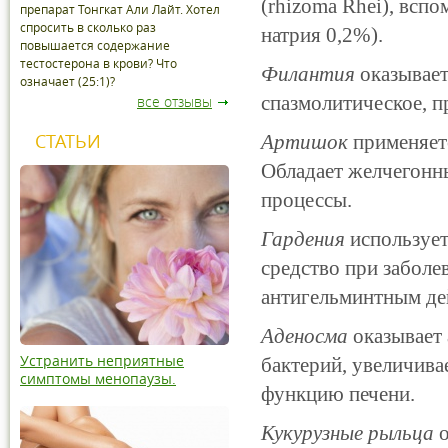
(rhizoma Rhei), вспо
препарат Тонгкат Али Лайт. Хотел
спросить в сколько раз
натрия 0,2%).
повышается содержание
тестостерона в крови? Что
Филантия
оказывае
означает (25:1)?
спазмолитическое, п
все отзывы
СТАТЬИ
Артишок
применяетс
Обладает желчегонн
процессы.
Гардения
используе
средство при заболев
антигельминтным де
Аденосма
оказывает 
Устранить неприятные
бактерий, увеличив
симптомы менопаузы.
функцию печени.
Кукурузные рыльца
о