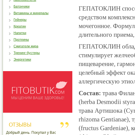
Батончики
ГЕПАТОКЛИН способ
Витамины и минералы
средством комплексн
Гейнеры
мочегонное. Формула
Креатин
Напитки
длительного приема,
Протеины
ГЕПАТОКЛИН облада
Сжигатели жира
Тренинг-бустеры
стимулирует желчеоб
Энергетики
пищеварение, гармо
целебный эффект ок
аллергическую этио
FITOBUTIK
.COM
Состав:
трава Филант
МЫ ЦЕНИМ ВАШЕ ЗДОРОВЬЕ!
(herba Desmodii styra
трава Артишока (Cyna
rhizoma Gentianae),
ОТЗЫВЫ
(fructus Gardeniae),
Добрый день. Покупал у Вас