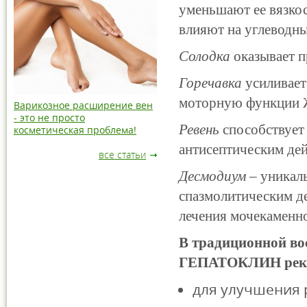
уменьшают ее вязкос
влияют на углеводн
Солодка
оказывает п
Горечавка
усиливает
моторную функции 
Варикозное расширение вен
- это не просто
Ревень
способствует 
косметическая проблема!
антисептическим дей
все статьи
Десмодиум
– уникал
спазмолитическим де
лечения мочекаменн
В традиционной во
ГЕПАТОКЛИН реко
для улучшения 