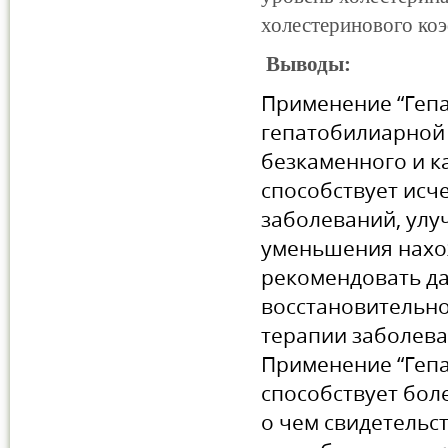
холестеринового ко
Выводы:
Применение “Гепа
гепатобилиарной 
безкаменного и к
способствует исч
заболеваний, улу
уменьшения нахож
рекомендовать д
восстановительн
терапии заболева
Применение “Гепа
способствует бол
о чем свидетельс