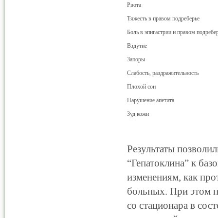
Рвота
Тяжесть в правом подреберье
Боль в эпигастрии и правом подребе
Вздутие
Запоры
Слабость, раздражительность
Плохой сон
Нарушение апетита
Зуд кожи
Результаты позволил
“Гепатоклина” к баз
изменениям, как про
больных. При этом н
со стационара в со