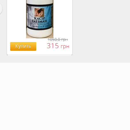
1050,0
грн
315
грн
Купить
БОЯРЫШНИК ТАБЛ.
№120, 500 МГ.