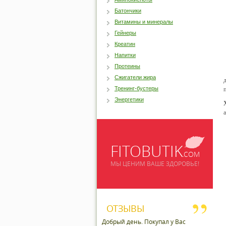
Батончики
Витамины и минералы
Гейнеры
Креатин
Напитки
Протеины
Сжигатели жира
Тренинг-бустеры
Энергетики
FITOBUTIK
.COM
МЫ ЦЕНИМ ВАШЕ ЗДОРОВЬЕ!
ОТЗЫВЫ
Добрый день. Покупал у Вас