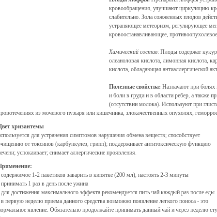
кровообращения, улучшают циркуляцию кро
слабительно. Зола сожженных плодов действ
устраняющее метеоризм, регулирующее мен
кровоостанавливающее, противоопухолевое
Химический состав
: Плоды содержат кукур
олеаноловая кислота, лимонная кислота, ка
кислота, обладающая антиаллергической ак
Полезные свойства:
Назначают при болях в
и боли в груди и в области ребер, а также 
(отсутствии молока). Используют при глист
кровотечениях из мочевого пузыря или кишечника, злокачественных опухолях, геморрое
Цвет хризантемы
используется для устранения симптомов нарушения обмена веществ; способствует
очищению от токсинов (карбункулез, грипп); поддерживает антитоксическую функцию
печени; успокаивает; снимает аллергические проявления.
Применение:
• содержимое 1-2 пакетиков заварить в кипятке (200 мл), настоять 2-3 минуты
• принимать 1 раз в день после ужина
• для достижения максимального эффекта рекомендуется пить чай каждый раз после еды
• в первую неделю приема данного средства возможно появление легкого поноса - это
нормальное явление. Обязательно продолжайте принимать данный чай и через неделю ст