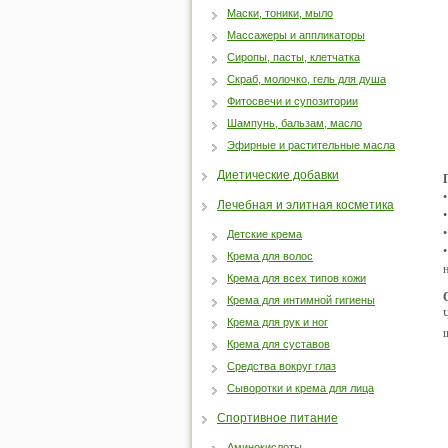
Маски, тоники, мыло
Массажеры и аппликаторы
Сиропы, пасты, клетчатка
Скраб, молочко, гель для душа
Фитосвечи и супозитории
Шампунь, бальзам, масло
Эфирные и растительные масла
Диетические добавки
Лечебная и элитная косметика
Детские крема
Крема для волос
Крема для всех типов кожи
Крема для интимной гигиены
Крема для рук и ног
Крема для суставов
Средства вокруг глаз
Сыворотки и крема для лица
Спортивное питание
Аминокислоты