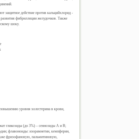
динений.
ют защитное действие против кальцийхлорид -
 развития фибрилляции желудочков. Также
ескому шоку.
е
х
 повышению уровня холестерина в крови,
жат гликозиды (до 3%) – сеннозиды А и В;
один; флавоноиды: изорамнетин, кемпферин,
также фризофановую, пальмитиновую,