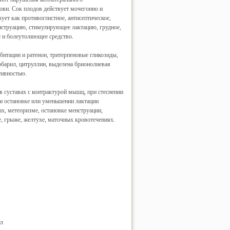
ви. Сок плодов действует мочегонно и
ует как противоглистное, антисептическое,
струацию, стимулирующее лактацию, грудное,
 и болеутоляющее средство.
битацин и ратенон, тритерпеновые гликозиды,
рбарил, цитруллин, выделена брионолиевая
тивностью.
 суставах с контрактурой мышц, при стеснении
при остановке или уменьшении лактации
ах, метеоризме, остановке менструации,
, грыже, желтухе, маточных кровотечениях.
ул