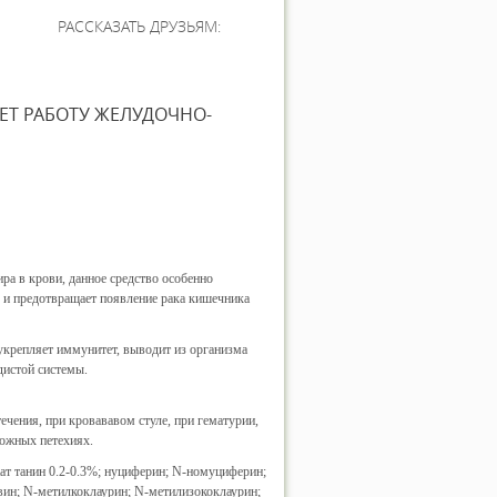
РАССКАЗАТЬ ДРУЗЬЯМ:
ЕТ РАБОТУ ЖЕЛУДОЧНО-
ра в крови, данное средство особенно
л и предотвращает появление рака кишечника
укрепляет иммунитет, выводит из организма
дистой системы.
чения, при кровававом стуле, при гематурии,
кожных петехиях.
ат танин 0.2-0.3%; нуциферин; N-номуциферин;
вин; N-метилкоклаурин; N-метилизококлаурин;