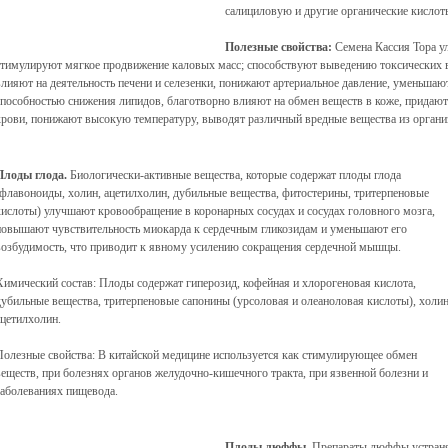
салициловую и другие органические кислот
Полезные свойства:
Семена Кассия Тора у
стимулируют мягкое продвижение каловых масс; способствуют выведению токсических
влияют на деятельность печени и селезенки, понижают артериальное давление, уменьшаю
способностью снижения липидов, благотворно влияют на обмен веществ в коже, придают
крови, понижают высокую температуру, выводят различный вредные вещества из органи
Плоды глода.
Биологически-активные вещества, которые содержат плоды глода
(флавоноиды, холин, ацетилхолин, дубильные вещества, фитостерины, тритерпеновые
кислоты) улучшают кровообращение в коронарных сосудах и сосудах головного мозга,
повышают чувствительность миокарда к сердечным гликозидам и уменьшают его
возбудимость, что приводит к явному усилению сокращения сердечной мышцы.
Химический состав: Плоды содержат гиперозид, кофейная и хлорогеновая кислота,
дубильные вещества, тритерпеновые сапонины (урсоловая и олеаноловая кислоты), холин
ацетилхолин.
Полезные свойства: В китайской медицине используется как стимулирующее обмен
веществ, при болезнях органов желудочно-кишечного тракта, при язвенной болезни и
заболеваниях пищевода.
Плоды люффы
.
Препараты люффы устраня