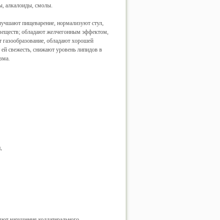
ы, алкалоиды, смолы.
лучшают пищеварение, нормализуют стул,
 веществ; обладают желчегонным эффектом,
т газообразование, обладают хорошей
 ей свежесть, снижают уровень липидов в
зма.
,
ют нарушения коллатерального