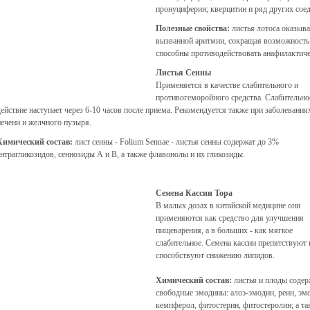
пронуциферин; кверцитин и ряд других сое
Полезные свойства:
листья лотоса оказыва
вызванной аритмии, сокращая возможность
способны противодействовать анафилактич
Листья Сенны
Применяется в качестве слабительного и
противогеморойного средства. Слабительно
действие наступает через 6-10 часов после приема. Рекомендуется также при заболевания
печени и желчного пузыря.
Химический состав:
лист сенны - Folium Sennae - листья сенны содержат до 3%
антрагликозидов, сеннозиды А и В, а также флавонолы и их гликозиды.
Семена Кассии Тора
В малых дозах в китайской медицине они
применяются как средство для улучшения
пищеварения, а в больших - как мягкое
слабительное. Семена кассии препятствуют
способствуют снижению липидов.
Химический состав:
листья и плоды содер
свободные эмодины: алоэ-эмодин, реин, эм
кемпферол, фитостерин, фитостеролин; а 