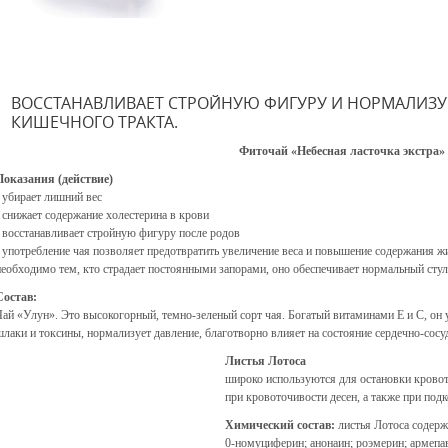
ВОССТАНАВЛИВАЕТ СТРОЙНУЮ ФИГУРУ И НОРМАЛИЗУ
КИШЕЧНОГО ТРАКТА.
Фиточай «Небесная ласточка экстра»
Показания (действие)
• убирает лишний вес
• снижает содержание холестерина в крови
• восстанавливает стройную фигуру после родов
• употребление чая позволяет предотвратить увеличение веса и повышение содержания жи
необходимо тем, кто страдает постоянными запорами, оно обеспечивает нормальный сту
Состав:
Чай «Улун». Это высокогорный, темно-зеленый сорт чая. Богатый витаминами Е и С, он 
шлаки и токсины, нормализует давление, благотворно влияет на состояние сердечно-сосу
Листья Лотоса
широко используются для остановки кровоте
при кровоточивости десен, а также при под
Химический состав:
листья Лотоса содерж
0-номуциферин; анонаин; роэмерин; армепа