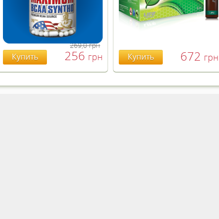
269,0
грн
256
672
грн
Купить
Купить
грн