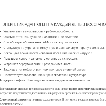
ЭНЕРГЕТИК-АДАПТОГЕН НА КАЖДЫЙ ДЕНЬ В ВОССТАН
Увеличивает выносливость и работоспособность.
Оказывает тонизирующее и адаптогенное действие.
Способствует образованию АТФ и синтезу гликогена.
Стимулирует и укрепляет иммунную и центральную нервную системы.
Сокращает время восстановления после физических нагрузок.
Повышает сопротивляемость организма к стрессам.
Устраняет переутомление и раздражительность.
Защищает от неблагоприятных факторов внешней среды.
Препятствует образованию жира в скелетной мускулатуре.
Не содержит кофеин. Произведен на основе натуральных компонентов.
При усиленных силовых тренировках важную роль играет
прием энергетических прод
настроение, подстегивает к достижениям и в разумных пределах вызывает спортивную зл
Качественный энергетик
почти не содержит сахар. В нем много веществ, которые благ
сосудистой системы.