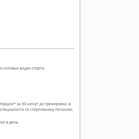
о-силовых видах спорта;
орции* за 30 минут до тренировки, в
 специалиста по спортивному питанию,
за в день.