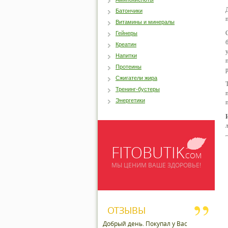
Батончики
Витамины и минералы
Гейнеры
Креатин
Напитки
Протеины
Сжигатели жира
Тренинг-бустеры
Энергетики
FITOBUTIK
.COM
МЫ ЦЕНИМ ВАШЕ ЗДОРОВЬЕ!
ОТЗЫВЫ
Добрый день. Покупал у Вас