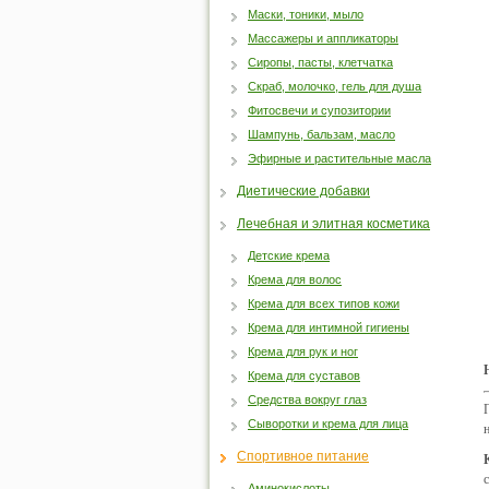
Маски, тоники, мыло
Массажеры и аппликаторы
Сиропы, пасты, клетчатка
Скраб, молочко, гель для душа
Фитосвечи и супозитории
Шампунь, бальзам, масло
Эфирные и растительные масла
Диетические добавки
Лечебная и элитная косметика
Детские крема
Крема для волос
Крема для всех типов кожи
Крема для интимной гигиены
Крема для рук и ног
Крема для суставов
Средства вокруг глаз
Сыворотки и крема для лица
Спортивное питание
Аминокислоты