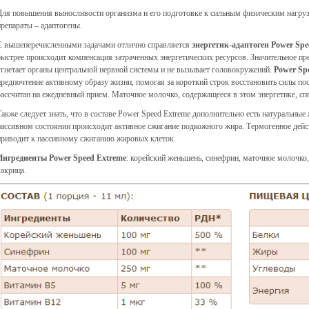
Для повышения выносливости организма и его подготовке к сильным физическим нагруз
препараты – адаптогены.
С вышеперечисленными задачами отлично справляется
энергетик-адаптоген Power Spe
быстрее происходит компенсация затраченных энергетических ресурсов. Значительное пре
угнетает органы центральной нервной системы и не вызывает головокружений.
Power Sp
предпочтение активному образу жизни, помогая за короткий строк восстановить силы по
рассчитан на ежедневный прием. Маточное молочко, содержащееся в этом энергетике, с
Также следует знать, что в составе Power Speed Extreme дополнительно есть натуральны
пассивном состоянии происходит активное сжигание подкожного жира. Термогенное дейс
приводит к пассивному сжиганию жировых клеток.
Ингредиенты Power Speed Extreme
: корейский женьшень, синефрин, маточное молочко,
лакрица.