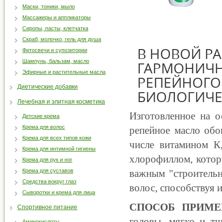
Маски, тоники, мыло
Массажеры и аппликаторы
Сиропы, пасты, клетчатка
Скраб, молочко, гель для душа
В НОВОЙ РА
Фитосвечи и супозитории
Шампунь, бальзам, масло
ГАРМОНИЧН
Эфирные и растительные масла
РЕПЕЙНОГО
Диетические добавки
БИОЛОГИЧЕ
Лечебная и элитная косметика
Изготовленное на о
Детские крема
Крема для волос
репейное масло обо
Крема для всех типов кожи
числе витамином К,
Крема для интимной гигиены
хлорофиллом, котор
Крема для рук и ног
Крема для суставов
важным "строительн
Средства вокруг глаз
волос, способствуя 
Сыворотки и крема для лица
СПОСОБ ПРИМ
Спортивное питание
головы, мягко и тщ
Аминокислоты