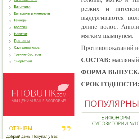
Батончики
резких и интенс
Витамины и минералы
выдергиваются вол
Гейнеры
длине волос. Аппли
Креатин
Напитки
мягким шампунем.
Протеины
Противопоказаний не
Сжигатели жира
Тренинг-бустеры
СОСТАВ:
масляный 
Энергетики
ФОРМА ВЫПУСК
СРОК ГОДНОСТИ
FITOBUTIK
.COM
ПОПУЛЯРНЫ
МЫ ЦЕНИМ ВАШЕ ЗДОРОВЬЕ!
БИФОНОРМ
СУПОЗИТОРИИ №1
ОТЗЫВЫ
Добрый день. Покупал у Вас