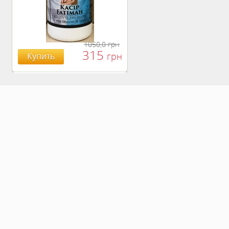
1050,0
грн
315
грн
Купить
БОЯРЫШНИК ТАБЛ.
№120, 500 МГ.
810
Купить
грн