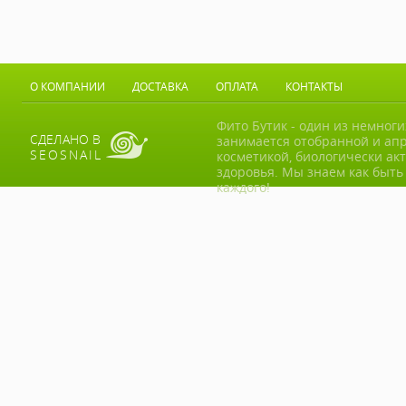
О КОМПАНИИ
ДОСТАВКА
ОПЛАТА
КОНТАКТЫ
Фито Бутик - один из немног
СДЕЛАНО В
занимается отобранной и ап
SEOSNAIL
косметикой, биологически ак
здоровья. Мы знаем как быть
каждого!