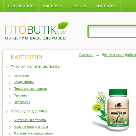
О КОМПАНИИ
ДОСТАВКА
ОПЛАТА
КОНТАКТЫ
Главная
Диетические добав
КАТЕГОРИИ
Фиточаи, напитки, экстракты
Бальзамы
Концентраты
Порошковые напитки
Фиточаи
Экстракты
Товары для здоровья
Бытовые Эко товары
Крема и гели для тела
Лосьоны и кондиционеры