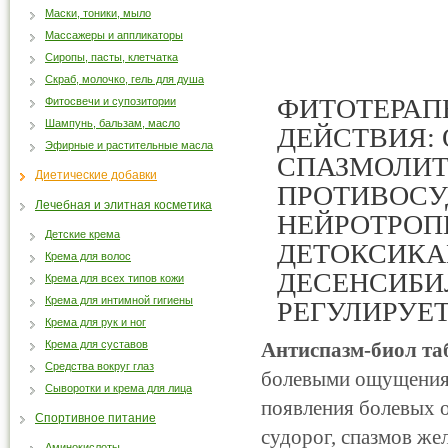
Маски, тоники, мыло
Массажеры и аппликаторы
Сиропы, пасты, клетчатка
Скраб, молочко, гель для душа
ФИТОТЕРАП
Фитосвечи и супозитории
Шампунь, бальзам, масло
ДЕЙСТВИЯ:
Эфирные и растительные масла
СПАЗМОЛИТ
Диетические добавки
ПРОТИВОСУ
Лечебная и элитная косметика
НЕЙРОТРОП
Детские крема
ДЕТОКСИКА
Крема для волос
ДЕСЕНСИБИ
Крема для всех типов кожи
Крема для интимной гигиены
РЕГУЛИРУЕ
Крема для рук и ног
Крема для суставов
Антиспазм-биол та
Средства вокруг глаз
болевыми ощущениям
Сыворотки и крема для лица
появления болевых 
Спортивное питание
судорог, спазмов же
Аминокислоты