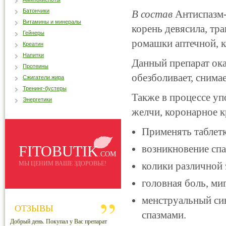
Батончики
В состав
Антиспазм-
Витамины и минералы
корень девясила, тр
Гейнеры
ромашки аптечной, к
Креатин
Напитки
Данный препарат ока
Протеины
обезболивает, снима
Сжигатели жира
Тренинг-бустеры
Также в процессе уп
Энергетики
желчи, коронарное 
Применять таблетк
FITOBUTIK
возникновение сп
.COM
МЫ ЦЕНИМ ВАШЕ ЗДОРОВЬЕ!
колики различной 
головная боль, ми
менструальный с
ОТЗЫВЫ
спазмами.
Добрый день. Покупал у Вас препарат