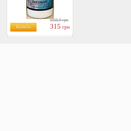
1050,0
грн
315
грн
Купить
БОЯРЫШНИК ТАБЛ.
№120, 500 МГ.
810
Купить
грн