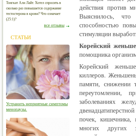
Тонгкат Али Лайт. Хотел спросить в
действия против м
сколько раз повышается содержание
тестостерона в крови? Что означает
Выяснилось, что
(25:1)?
способностью повы
все отзывы
стимуляции выработ
СТАТЬИ
Корейский женьше
помощника организма
Корейский женьше
киллеров. Женьшень
памяти, снижении т
переутомлении, п
заболеваниях желу
Устранить неприятные симптомы
двенадцатиперстной 
менопаузы.
почек, кишечника, 
многих других з