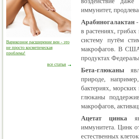
воздействие даже 
иммунитет, продлева
Арабиногалактан
-
в растениях, гриба
систему путём сти
Варикозное расширение вен - это
не просто косметическая
макрофагов. В США
проблема!
продуктах Федераль
все статьи
Бета-глюканы
явля
природе, например
бактериях, морских 
глюканы поддержи
макрофагов, актива
Ацетат цинка
явл
иммунитета. Цинк о
естественных клето