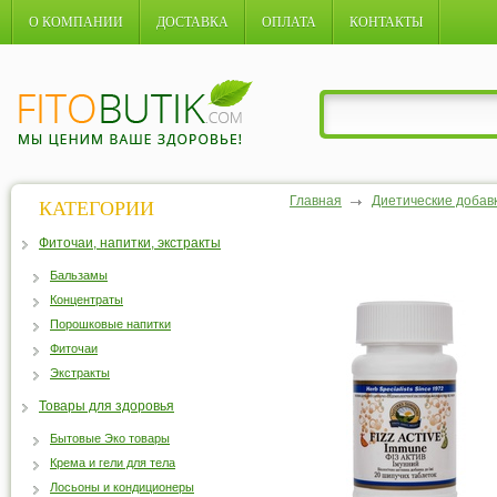
О КОМПАНИИ
ДОСТАВКА
ОПЛАТА
КОНТАКТЫ
Главная
Диетические добав
КАТЕГОРИИ
Фиточаи, напитки, экстракты
Бальзамы
Концентраты
Порошковые напитки
Фиточаи
Экстракты
Товары для здоровья
Бытовые Эко товары
Крема и гели для тела
Лосьоны и кондиционеры