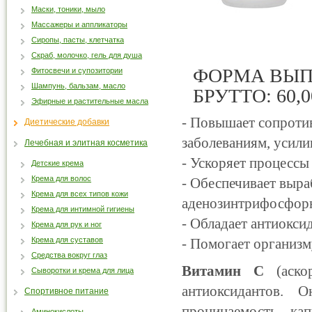
Маски, тоники, мыло
Массажеры и аппликаторы
Сиропы, пасты, клетчатка
Скраб, молочко, гель для душа
ФОРМА ВЫПУ
Фитосвечи и супозитории
Шампунь, бальзам, масло
БРУТТО: 60,0
Эфирные и растительные масла
- Повышает сопроти
Диетические добавки
заболеваниям, усили
Лечебная и элитная косметика
- Ускоряет процессы
Детские крема
Крема для волос
- Обеспечивает выра
Крема для всех типов кожи
аденозинтрифосфор
Крема для интимной гигиены
- Обладает антиокс
Крема для рук и ног
Крема для суставов
- Помогает организм
Средства вокруг глаз
Витамин С
(аско
Сыворотки и крема для лица
антиоксидантов. О
Спортивное питание
проницаемость кап
Аминокислоты