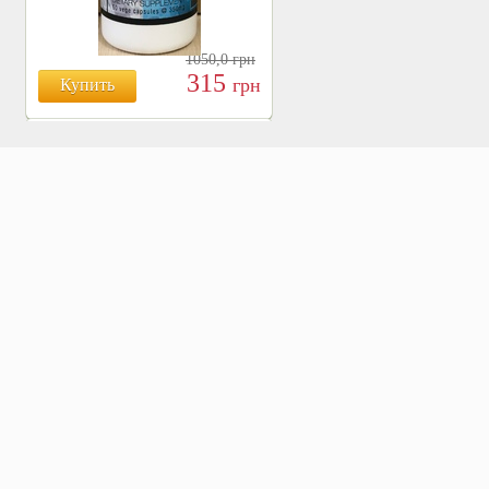
1050,0
грн
315
грн
Купить
БОЯРЫШНИК ТАБЛ.
№120, 500 МГ.
810
Купить
грн
ХВОЩ ПОЛЕВОЙ ТАБЛ.