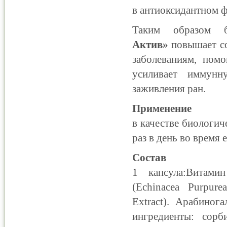
в антиоксидантном ф
Таким образом 
Актив»
повышает со
заболеваниям, помо
усиливает иммунн
заживления ран.
Применение
в качестве биологич
раз в день во время 
Состав
1 капсула:Витами
(Echinacea Purpur
Extract). Арабиног
ингредиенты: сорби