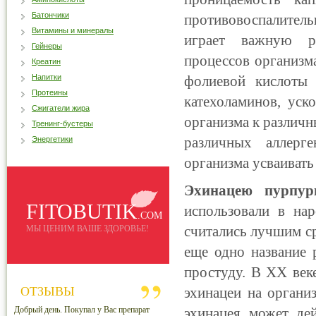
Батончики
противовоспалитель
Витамины и минералы
играет важную ро
Гейнеры
процессов организма
Креатин
Напитки
фолиевой кислоты 
Протеины
катехоламинов, уск
Сжигатели жира
организма к различ
Тренинг-бустеры
различных аллерге
Энергетики
организма усваивать
Эхинацею пурпур
FITOBUTIK
использовали в на
.COM
считались лучшим с
МЫ ЦЕНИМ ВАШЕ ЗДОРОВЬЕ!
еще одно название 
простуду. В ХХ век
ОТЗЫВЫ
эхинацеи на органи
Добрый день. Покупал у Вас препарат
эхинацея может де