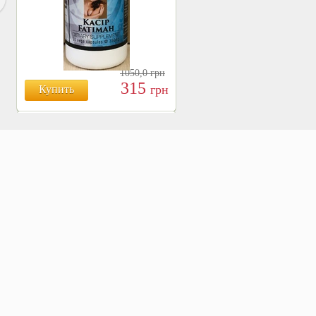
1050,0
грн
315
грн
Купить
БОЯРЫШНИК ТАБЛ.
№120, 500 МГ.
810
Купить
грн