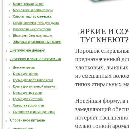
Маски, тоники, мыло
Массажеры и аппликаторы
Сиропы, пасты, клетчатка
Скраб, молочко, гель для душа
ЯРКИЕ И СО
Фитосвечи и супозитории
Шампунь, бальзам, масло
ТУСКНЕЮТ? 
Эфирные и растительные масла
Порошок стиральный
Диетические добавки
предназначенный дл
Лечебная и элитная косметика
хлопковых, льняных,
Детские крема
Крема для волос
из смешанных волокон
Крема для всех типов кожи
типов стиральных м
Крема для интимной гигиены
Крема для рук и ног
Крема для суставов
Новейшая формула по
Средства вокруг глаз
замедляющий обесцве
Сыворотки и крема для лица
потеряет насыщеннос
Спортивное питание
белью тонкий аромат
Аминокислоты