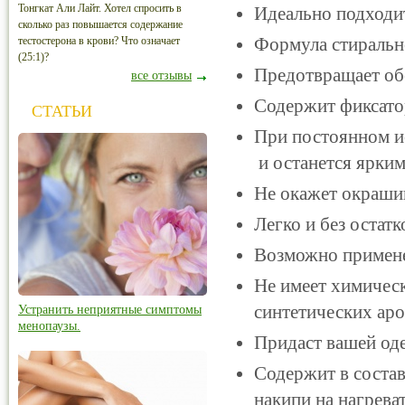
Тонгкат Али Лайт. Хотел спросить в
Идеально подходи
сколько раз повышается содержание
Формула стиральн
тестостерона в крови? Что означает
(25:1)?
Предотвращает об
все отзывы
Содержит фиксато
СТАТЬИ
При постоянном и
и останется ярким
Не окажет окрашив
Легко и без остат
Возможно примене
Не имеет химическ
синтетических ар
Устранить неприятные симптомы
менопаузы.
Придаст вашей од
Содержит в соста
накипи на нагрев