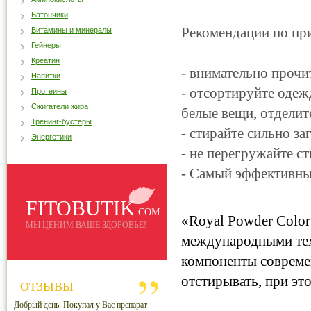
Батончики
Рекомендации по пр
Витамины и минералы
Гейнеры
Креатин
- внимательно прочи
Напитки
- отсортируйте одеж
Протеины
Сжигатели жира
белые вещи, отделит
Тренинг-бустеры
- стирайте сильно з
Энергетики
- не перегружайте 
- Самый эффективны
FITOBUTIK
.COM
«Royal Powder Сolor
МЫ ЦЕНИМ ВАШЕ ЗДОРОВЬЕ!
международными тех
компоненты совреме
отстирывать, при эт
ОТЗЫВЫ
Добрый день. Покупал у Вас препарат