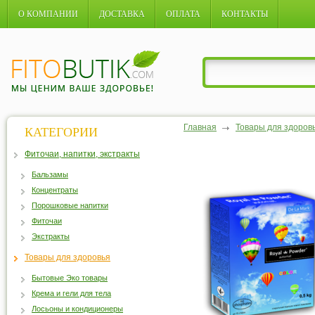
О КОМПАНИИ
ДОСТАВКА
ОПЛАТА
КОНТАКТЫ
Главная
Товары для здоров
КАТЕГОРИИ
Фиточаи, напитки, экстракты
Бальзамы
Концентраты
Порошковые напитки
Фиточаи
Экстракты
Товары для здоровья
Бытовые Эко товары
Крема и гели для тела
Лосьоны и кондиционеры