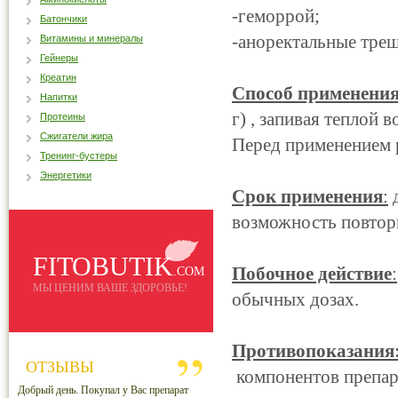
-геморрой;
Батончики
-аноректальные тре
Витамины и минералы
Гейнеры
Креатин
Способ применени
Напитки
г) , запивая теплой 
Протеины
Сжигатели жира
Перед применением р
Тренинг-бустеры
Энергетики
Срок применения
:
д
возможность повторн
FITOBUTIK
Побочное действие
:
.COM
МЫ ЦЕНИМ ВАШЕ ЗДОРОВЬЕ!
обычных дозах.
Противопоказания
ОТЗЫВЫ
компонентов препар
Добрый день. Покупал у Вас препарат