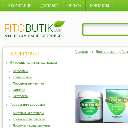
О КОМПАНИИ
ДОСТАВКА
ОПЛАТА
КОНТАКТЫ
Главная
Диетические добав
КАТЕГОРИИ
Фиточаи, напитки, экстракты
Бальзамы
Концентраты
Порошковые напитки
Фиточаи
Экстракты
Товары для здоровья
Бытовые Эко товары
Крема и гели для тела
Лосьоны и кондиционеры