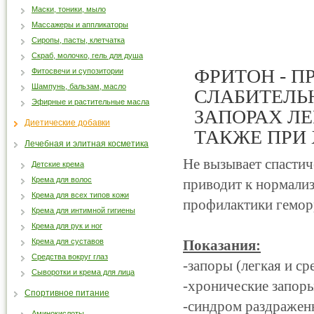
Маски, тоники, мыло
Массажеры и аппликаторы
Сиропы, пасты, клетчатка
Скраб, молочко, гель для душа
ФРИТОН - 
Фитосвечи и супозитории
Шампунь, бальзам, масло
СЛАБИТЕЛЬ
Эфирные и растительные масла
ЗАПОРАХ ЛЕ
Диетические добавки
ТАКЖЕ ПРИ
Лечебная и элитная косметика
Не вызывает спастич
Детские крема
Крема для волос
приводит к нормализ
Крема для всех типов кожи
профилактики гемо
Крема для интимной гигиены
Крема для рук и ног
Крема для суставов
Показания:
Средства вокруг глаз
-запоры (легкая и ср
Сыворотки и крема для лица
-хронические запор
Спортивное питание
-синдром раздражен
Аминокислоты