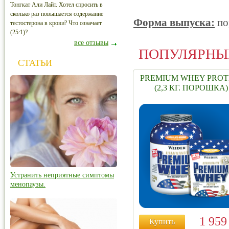
Тонгкат Али Лайт. Хотел спросить в
сколько раз повышается содержание
Форма выпуска:
по
тестостерона в крови? Что означает
(25:1)?
все отзывы
ПОПУЛЯРНЫ
СТАТЬИ
PREMIUM WHEY PROT
(2,3 КГ. ПОРОШКА)
Устранить неприятные симптомы
менопаузы.
1 95
Купить