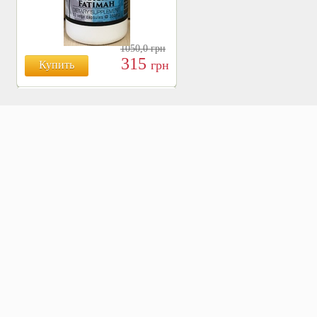
1050,0
грн
315
грн
Купить
БОЯРЫШНИК ТАБЛ.
№120, 500 МГ.
810
Купить
грн