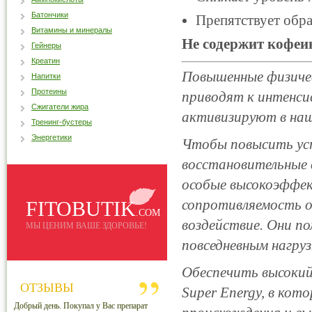
Батончики
Препятствует обра
Витамины и минералы
Не содержит кофеи
Гейнеры
Креатин
Повышенные физичес
Напитки
Протеины
приводят к интенси
Сжигатели жира
активизируют в наш
Тренинг-бустеры
Энергетики
Чтобы повысить ус
восстановительные 
особые высокоэффе
сопротивляемость 
FITOBUTIK
.COM
воздействие. Они п
МЫ ЦЕНИМ ВАШЕ ЗДОРОВЬЕ!
повседневным нагруз
Обеспечить высокий
ОТЗЫВЫ
Super Energy, в ко
Добрый день. Покупал у Вас препарат