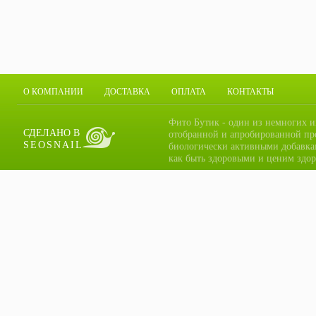
О КОМПАНИИ
ДОСТАВКА
ОПЛАТА
КОНТАКТЫ
Фито Бутик - один из немногих и
СДЕЛАНО В
отобранной и апробированной пр
SEOSNAIL
биологически активными добавка
как быть здоровыми и ценим здор