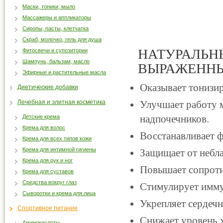
Маски, тоники, мыло
Массажеры и аппликаторы
Сиропы, пасты, клетчатка
Скраб, молочко, гель для душа
НАТУРАЛЬН
Фитосвечи и супозитории
Шампунь, бальзам, масло
ВЫРАЖЕНН
Эфирные и растительные масла
Оказывает тонизир
Диетические добавки
Лечебная и элитная косметика
Улучшает работу 
надпочечников.
Детские крема
Крема для волос
Восстанавливает 
Крема для всех типов кожи
Крема для интимной гигиены
Защищает от небл
Крема для рук и ног
Повышает сопроти
Крема для суставов
Средства вокруг глаз
Стимулирует имму
Сыворотки и крема для лица
Укрепляет сердеч
Спортивное питание
Снижает уровень х
Аминокислоты