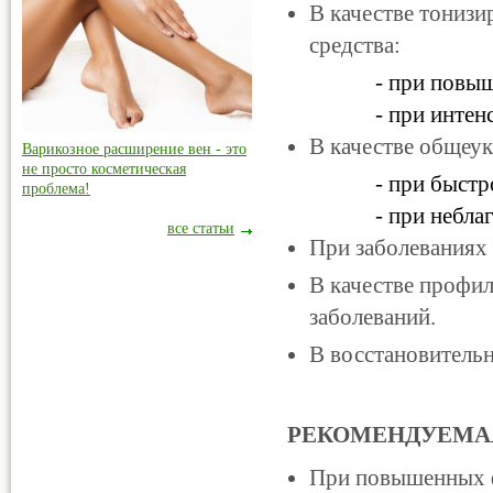
В качестве тониз
средства:
- при повышенной
- при интенсивны
В качестве общеу
Варикозное расширение вен - это
не просто косметическая
- при быстрой ут
проблема!
- при неблагопри
все статьи
При заболеваниях 
В качестве профи
заболеваний.
В восстановитель
РЕКОМЕНДУЕМАЯ
При повышенных ф