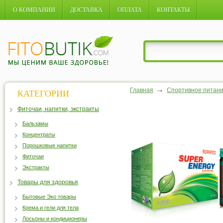
О КОМПАНИИ
ДОСТАВКА
ОПЛАТА
КОНТАКТЫ
Главная
Спортивное питан
КАТЕГОРИИ
Фиточаи, напитки, экстракты
Бальзамы
Концентраты
Порошковые напитки
Фиточаи
Экстракты
Товары для здоровья
Бытовые Эко товары
Крема и гели для тела
Лосьоны и кондиционеры