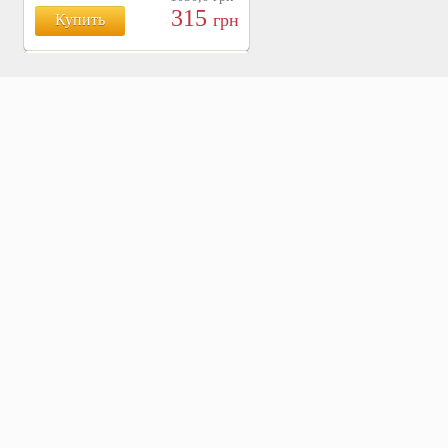
315
грн
Купить
БОЯРЫШНИК ТАБЛ.
№120, 500 МГ.
810
Купить
грн
ХВОЩ ПОЛЕВОЙ ТАБЛ.
№120, 500 МГ.