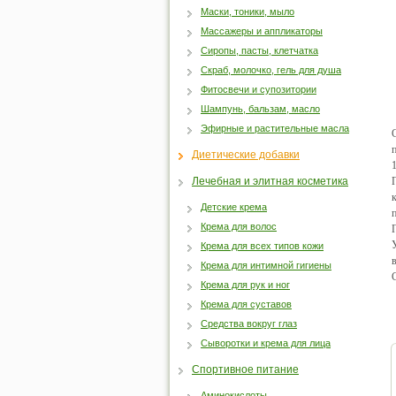
Маски, тоники, мыло
Массажеры и аппликаторы
Сиропы, пасты, клетчатка
Скраб, молочко, гель для душа
Фитосвечи и супозитории
Шампунь, бальзам, масло
Эфирные и растительные масла
Диетические добавки
Лечебная и элитная косметика
Детские крема
Крема для волос
Крема для всех типов кожи
Крема для интимной гигиены
Крема для рук и ног
Крема для суставов
Средства вокруг глаз
Сыворотки и крема для лица
Спортивное питание
Аминокислоты