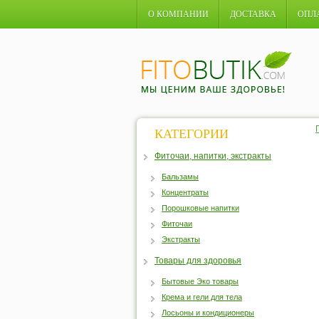
О КОМПАНИИ
ДОСТАВКА
ОПЛ
КАТЕГОРИИ
Фиточаи, напитки, экстракты
Бальзамы
Концентраты
Порошковые напитки
Фиточаи
Экстракты
Товары для здоровья
Бытовые Эко товары
Крема и гели для тела
Лосьоны и кондиционеры