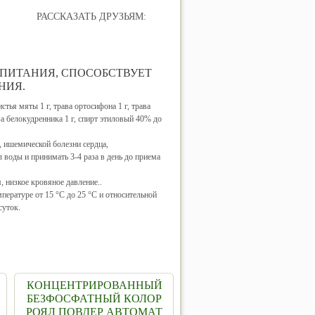
РАССКАЗАТЬ ДРУЗЬЯМ:
 ПИТАНИЯ, СПОСОБСТВУЕТ
НИЯ.
истья мяты 1 г, трава ортосифона 1 г, трава
ава белокудренника 1 г, спирт этиловый 40% до
 ишемической болезни сердца,
 воды и принимать 3-4 раза в день до приема
, низкое кровяное давление..
пературе от 15 °С до 25 °С и относительной
суток.
КОНЦЕНТРИРОВАННЫЙ
БЕЗФОСФАТНЫЙ КОЛОР
РОЯЛ ПОВДЕР АВТОМАТ