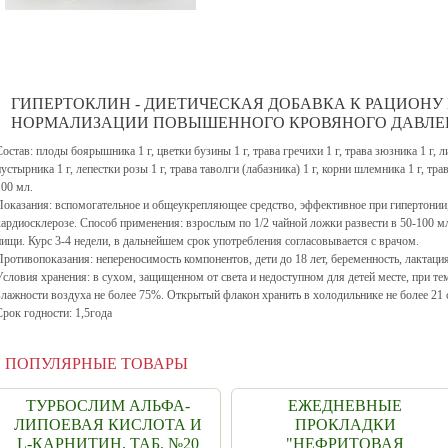
ГИПЕРТОКЛИН - ДИЕТИЧЕСКАЯ ДОБАВКА К РАЦИОНУ
НОРМАЛИЗАЦИИ ПОВЫШЕННОГО КРОВЯНОГО ДАВЛЕ
Состав: плоды боярышника 1 г, цветки бузины 1 г, трава гречихи 1 г, трава зюзника 1 г, л
пустырника 1 г, лепестки розы 1 г, трава таволги (лабазника) 1 г, корни шлемника 1 г, тр
100 мл.
Показания: вспомогательное и общеукрепляющее средство, эффективное при гипертонии,
кардиосклерозе.
Способ применения: взрослым по 1/2 чайной ложки развести в 50-100 мл
пищи. Курс 3-4 недели, в дальнейшем срок употребления согласовывается с врачом.
Противопоказания: непереносимость компонентов, дети до 18 лет, беременность, лактация
Условия хранения: в сухом, защищенном от света и недоступном для детей месте, при тем
влажности воздуха не более 75%. Открытый флакон хранить в холодильнике не более 21 
Срок годности: 1,5года
ПОПУЛЯРНЫЕ ТОВАРЫ
ТУРБОСЛИМ АЛЬФА-
ЕЖЕДНЕВНЫЕ
ЛИПОЕВАЯ КИСЛОТА И
ПРОКЛАДКИ
L-КАРНИТИН, ТАБ. №20
"НЕФРИТОВАЯ