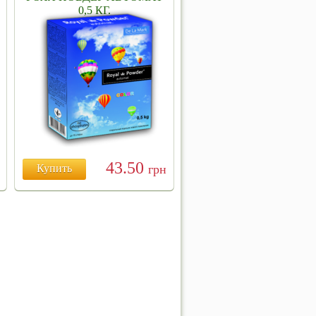
0,5 КГ.
43.50
Купить
грн