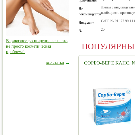
применения
Лицам с индивидуаль
Не
необходимо проконсул
рекомендуется
СоГР № RU.77.99.11.00
Документ
20
№
Варикозное расширение вен - это
ПОПУЛЯРНЫ
не просто косметическая
проблема!
все статьи
СОРБО-ВЕРТ, КАПС. 