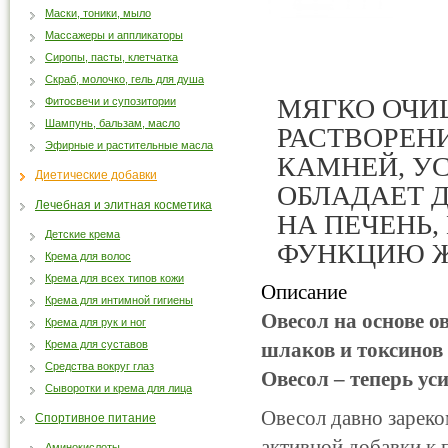
Маски, тоники, мыло
Массажеры и аппликаторы
Сиропы, пасты, клетчатка
Скраб, молочко, гель для душа
МЯГКО ОЧИ
Фитосвечи и супозитории
Шампунь, бальзам, масло
РАСТВОРЕН
Эфирные и растительные масла
КАМНЕЙ, УС
Диетические добавки
ОБЛАДАЕТ 
Лечебная и элитная косметика
НА ПЕЧЕНЬ
Детские крема
ФУНКЦИЮ Ж
Крема для волос
Крема для всех типов кожи
Описание
Крема для интимной гигиены
Овесол на основе о
Крема для рук и ног
Крема для суставов
шлаков и токсинов
Средства вокруг глаз
Овесол – теперь ус
Сыворотки и крема для лица
Овесол давно зареко
Спортивное питание
активной добавки к 
Аминокислоты