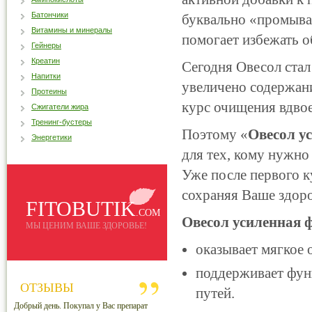
Батончики
буквально «промывае
Витамины и минералы
помогает избежать 
Гейнеры
Креатин
Сегодня Овесол стал
Напитки
увеличено содержани
Протеины
курс очищения вдвое
Сжигатели жира
Тренинг-бустеры
Поэтому «
Овесол у
Энергетики
для тех, кому нужно
Уже после первого к
сохраняя Ваше здоро
FITOBUTIK
.COM
Овесол усиленная 
МЫ ЦЕНИМ ВАШЕ ЗДОРОВЬЕ!
оказывает мягкое 
поддерживает фун
ОТЗЫВЫ
путей.
Добрый день. Покупал у Вас препарат