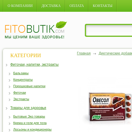
О КОМПАНИИ
ДОСТАВКА
ОПЛАТА
КОНТАКТЫ
Главная
Диетические добав
КАТЕГОРИИ
Фиточаи, напитки, экстракты
Бальзамы
Концентраты
Порошковые напитки
Фиточаи
Экстракты
Товары для здоровья
Бытовые Эко товары
Крема и гели для тела
Лосьоны и кондиционеры