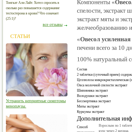
Компоненты «
Овесо
Тонгкат Али Лайт. Хотел спросить в
сколько раз повышается содержание
спелости, экстракт 
тестостерона в крови? Что означает
экстракт мяты и эк
(25:1)?
все отзывы
желчеобразованию и
СТАТЬИ
«
Овесол усиленная
печени всего за 10 д
100% натуральный с
Состав
2 таблетки (суточный прием) содерж
Целлюлоза микрокристаллическая (н
Овса молочной спелости экстракт
Шиповника экстракт
Володушки экстракт
Устранить неприятные симптомы
Бессмертника экстракт
менопаузы.
Мяты экстракт
Куркумы экстракт
Дополнительная ин
Взрослым по 1 таблет
Способ
курс через 2 месяца.