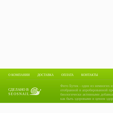
О КОМПАНИИ
ДОСТАВКА
ОПЛАТА
КОНТАКТЫ
Фито Бутик - один из немногих и
СДЕЛАНО В
отобранной и апробированной пр
SEOSNAIL
биологически активными добавка
как быть здоровыми и ценим здор