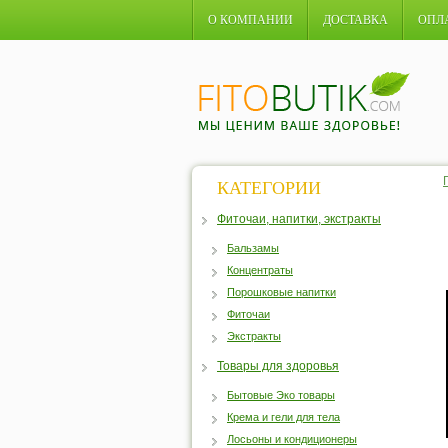
О КОМПАНИИ
ДОСТАВКА
ОПЛ
КАТЕГОРИИ
Фиточаи, напитки, экстракты
Бальзамы
Концентраты
Порошковые напитки
Фиточаи
Экстракты
Товары для здоровья
Бытовые Эко товары
Крема и гели для тела
Лосьоны и кондиционеры