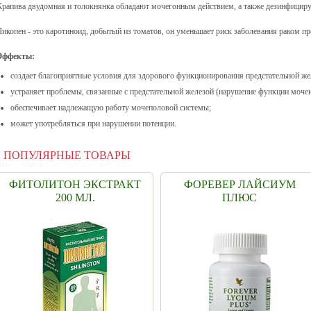
Крапива двудомная и толокнянка обладают мочегонным действием, а также дезинфицир
Ликопен - это каротиноид, добытый из томатов, он уменьшает риск заболевания раком пр
Эффекты:
создает благоприятные условия для здорового функционирования предстательной же
устраняет проблемы, связанные с предстательной железой (нарушение функции мочеи
обеспечивает надлежащую работу мочеполовой системы;
может употребляться при нарушении потенции.
ПОПУЛЯРНЫЕ ТОВАРЫ
ФИТОЛИТОН ЭКСТРАКТ
ФОРЕВЕР ЛАЙСИУМ
200 МЛ.
ПЛЮС