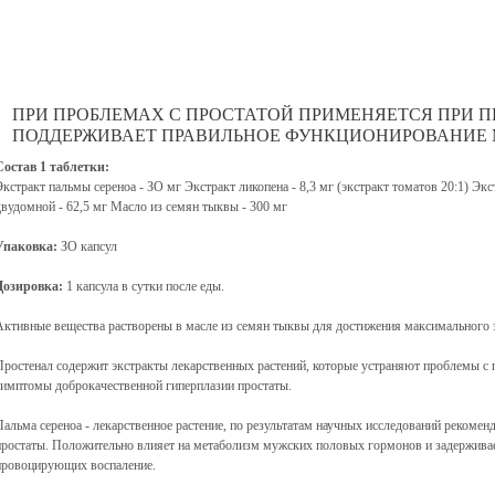
ПРИ ПРОБЛЕМАХ С ПРОСТАТОЙ ПРИМЕНЯЕТСЯ ПРИ П
ПОДДЕРЖИВАЕТ ПРАВИЛЬНОЕ ФУНКЦИОНИРОВАНИЕ
Состав 1 таблетки:
Экстракт пальмы сереноа - ЗО мг Экстракт ликопена - 8,3 мг (экстракт томатов 20:1) Эк
двудомной - 62,5 мг Масло из семян тыквы - 300 мг
Упаковка:
ЗО капсул
Дозировка:
1 капсула в сутки после еды.
Активные вещества растворены в масле из семян тыквы для достижения максимального 
Простенал содержит экстракты лекарственных растений, которые устраняют проблемы с 
симптомы доброкачественной гиперплазии простаты.
Пальма сереноа - лекарственное растение, по результатам научных исследований рекомен
простаты. Положительно влияет на метаболизм мужских половых гормонов и задерживае
провоцирующих воспаление.