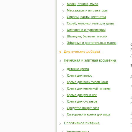
Маски, тоники, мыло
Массажеры и аппликаторы
Сиропы, пасты, клетчатка
Скраб, молочко, гель для душа
Фитосвечи и супозитории
Шампунь, бальзам, масло
Эфирные и растительные масла
Диетические добавки
Лечебная и элитная косметика
Детские крема
Крема для волос
Крема для всех типов кожи
Крема для интимной гигиены
Крема для рук и ног
Крема для суставов
Средства вокруг глаз
Сыворотки и крема для лица
Спортивное питание
Аминокислоты