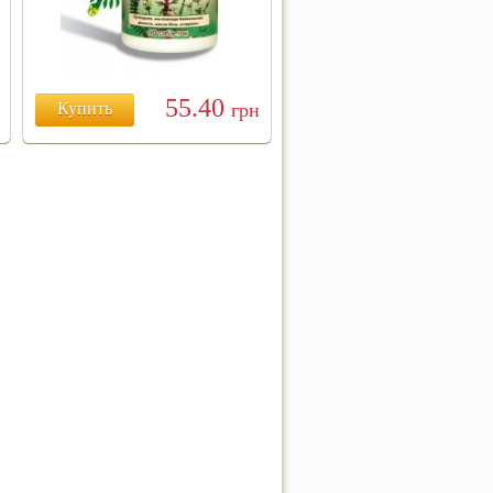
55.40
Купить
грн