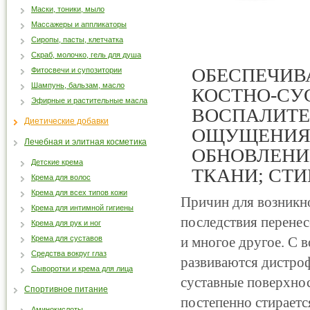
Маски, тоники, мыло
Массажеры и аппликаторы
Сиропы, пасты, клетчатка
Скраб, молочко, гель для душа
ОБЕСПЕЧИВ
Фитосвечи и супозитории
Шампунь, бальзам, масло
КОСТНО-СУ
Эфирные и растительные масла
ВОСПАЛИТЕ
Диетические добавки
ОЩУЩЕНИЯ 
Лечебная и элитная косметика
ОБНОВЛЕНИ
Детские крема
ТКАНИ; СТ
Крема для волос
Крема для всех типов кожи
Причин для возникно
Крема для интимной гигиены
последствия перенес
Крема для рук и ног
Крема для суставов
и многое другое. С 
Средства вокруг глаз
развиваются дистро
Сыворотки и крема для лица
суставные поверхнос
Спортивное питание
постепенно стираетс
Аминокислоты