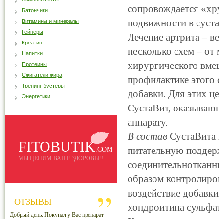
сопровождается «хр
Батончики
подвижности в суст
Витамины и минералы
Гейнеры
Лечение артрита – в
Креатин
несколько схем – от
Напитки
хирургического вме
Протеины
Сжигатели жира
профилактике этого 
Тренинг-бустеры
добавки. Для этих ц
Энергетики
СустаВит, оказываю
аппарату.
В состав
СустаВита 
FITOBUTIK
питательную поддерж
.COM
МЫ ЦЕНИМ ВАШЕ ЗДОРОВЬЕ!
соединительнотканн
образом контролиро
воздействие добавки
ОТЗЫВЫ
хондроитина сульфат
Добрый день. Покупал у Вас препарат