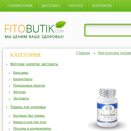
О КОМПАНИИ
ДОСТАВКА
ОПЛАТА
КОНТАКТЫ
Главная
Диетические добав
КАТЕГОРИИ
Фиточаи, напитки, экстракты
Бальзамы
Концентраты
Порошковые напитки
Фиточаи
Экстракты
Товары для здоровья
Бытовые Эко товары
Крема и гели для тела
Лосьоны и кондиционеры