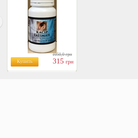
1050,0
грн
315
грн
Купить
БОЯРЫШНИК ТАБЛ.
№120, 500 МГ.