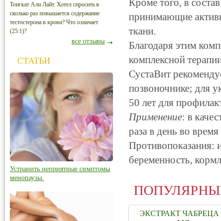
Кроме того, в соста
Тонгкат Али Лайт. Хотел спросить в
сколько раз повышается содержание
принимающие активн
тестостерона в крови? Что означает
ткани.
(25:1)?
все отзывы
Благодаря этим ком
комплексной терапии
СТАТЬИ
СустаВит рекомендуе
позвоночнике; для у
50 лет для профилак
Применение
: в каче
раза в день во время
Противопоказания: 
беременность, кормл
Устранить неприятные симптомы
менопаузы.
ПОПУЛЯРНЫ
ЭКСТРАКТ ЧАБРЕЦА 