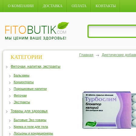
О КОМПАНИИ
ДОСТАВКА
ОПЛАТА
КОНТАКТЫ
Главная
Диетические добав
КАТЕГОРИИ
Фиточаи, напитки, экстракты
Бальзамы
Концентраты
Порошковые напитки
Фиточаи
Экстракты
Товары для здоровья
Бытовые Эко товары
Крема и гели для тела
Лосьоны и кондиционеры