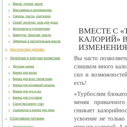
Маски, тоники, мыло
Массажеры и аппликаторы
Сиропы, пасты, клетчатка
Скраб, молочко, гель для душа
ВМЕСТЕ С 
Фитосвечи и супозитории
Шампунь, бальзам, масло
КАЛОРИЙ» В
Эфирные и растительные масла
ИЗМЕНЕНИЯ
Диетические добавки
Вы часто позволяете
Лечебная и элитная косметика
слишком много калор
Детские крема
Крема для волос
сил и возможносте
Крема для всех типов кожи
есть!
Крема для интимной гигиены
Крема для рук и ног
«Турбослим блокато
Крема для суставов
меняя привычного
Средства вокруг глаз
снижает калорийнос
Сыворотки и крема для лица
усвоение не только
Спортивное питание
меньше калорий. А 
Аминокислоты