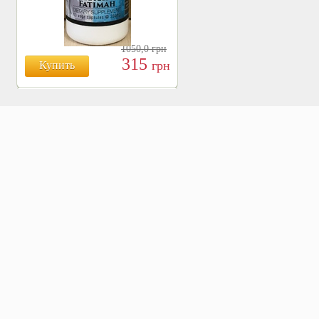
1050,0
грн
315
грн
Купить
БОЯРЫШНИК ТАБЛ.
№120, 500 МГ.
810
Купить
грн