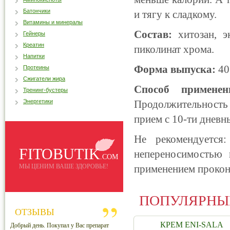
Батончики
и тягу к сладкому.
Витамины и минералы
Состав:
хитозан, эк
Гейнеры
Креатин
пиколинат хрома.
Напитки
Форма выпуска:
40
Протеины
Сжигатели жира
Способ применен
Тренинг-бустеры
Энергетики
Продолжительность
прием с 10-ти дневн
Не рекомендуется
FITOBUTIK
непереносимостью 
.COM
МЫ ЦЕНИМ ВАШЕ ЗДОРОВЬЕ!
применением прокон
ПОПУЛЯРНЫ
ОТЗЫВЫ
КРЕМ ENI-SALA
Добрый день. Покупал у Вас препарат