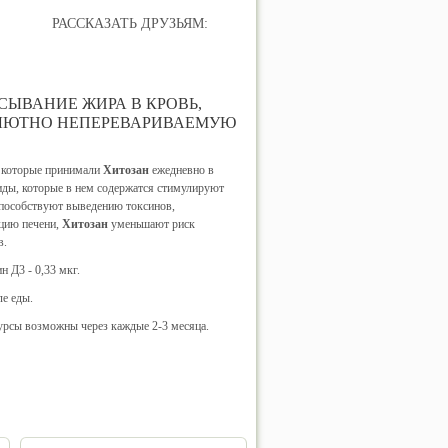
РАССКАЗАТЬ ДРУЗЬЯМ:
ЫВАНИЕ ЖИРА В КРОВЬ,
СОЛЮТНО НЕПЕРЕВАРИВАЕМУЮ
, которые принимали
Хитозан
ежедневно в
риды, которые в нем содержатся стимулируют
способствуют выведению токсинов,
цию печени,
Хитозан
уменьшают риск
в.
н Д3 - 0,33 мкг.
ле еды.
курсы возможны через каждые 2-3 месяца.