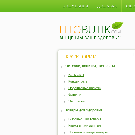
О КОМПАНИИ
ДОСТАВКА
ОПЛ
КАТЕГОРИИ
Фиточаи, напитки, экстракты
Бальзамы
Концентраты
Порошковые напитки
Фиточаи
Экстракты
Товары для здоровья
Бытовые Эко товары
Крема и гели для тела
Лосьоны и кондиционеры