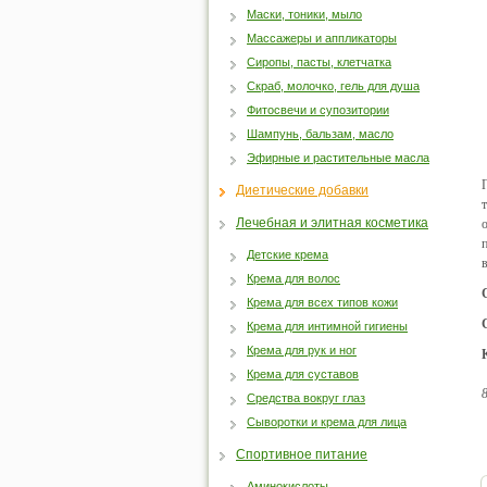
Маски, тоники, мыло
Массажеры и аппликаторы
Сиропы, пасты, клетчатка
Скраб, молочко, гель для душа
Фитосвечи и супозитории
Шампунь, бальзам, масло
Эфирные и растительные масла
Диетические добавки
Лечебная и элитная косметика
Детские крема
Крема для волос
Крема для всех типов кожи
Крема для интимной гигиены
Крема для рук и ног
Крема для суставов
Средства вокруг глаз
Сыворотки и крема для лица
Спортивное питание
Аминокислоты