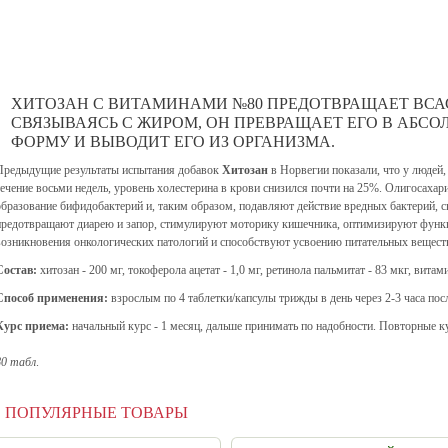
ХИТОЗАН С ВИТАМИНАМИ №80 ПРЕДОТВРАЩАЕТ ВСАС
СВЯЗЫВАЯСЬ С ЖИРОМ, ОН ПРЕВРАЩАЕТ ЕГО В АБ
ФОРМУ И ВЫВОДИТ ЕГО ИЗ ОРГАНИЗМА.
Предыдущие результаты испытания добавок
Хитозан
в Норвегии показали, что у людей
течение восьми недель, уровень холестерина в крови снизился почти на 25%. Олигосаха
образование бифидобактерий и, таким образом, подавляют действие вредных бактерий, 
предотвращают диарею и запор, стимулируют моторику кишечника, оптимизируют функ
возникновения онкологических патологий и способствуют усвоению питательных вещест
Состав:
хитозан - 200 мг, токоферола ацетат - 1,0 мг, ретинола пальмитат - 83 мкг, витами
Способ применения:
взрослым по 4 таблетки/капсулы трижды в день через 2-3 часа пос
Курс приема:
начальный курс - 1 месяц, дальше принимать по надобности. Повторные 
80 табл
.
ПОПУЛЯРНЫЕ ТОВАРЫ