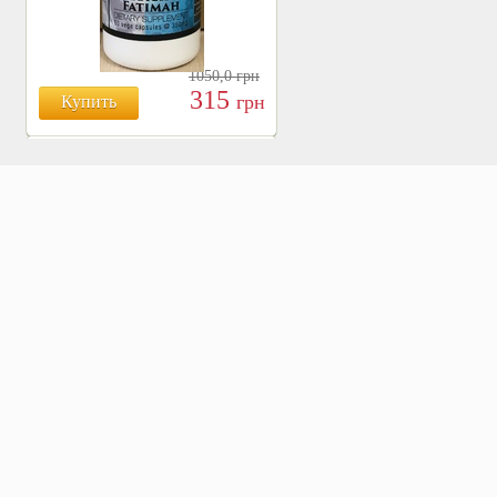
1050,0
грн
315
грн
Купить
БОЯРЫШНИК ТАБЛ.
№120, 500 МГ.
810
Купить
грн