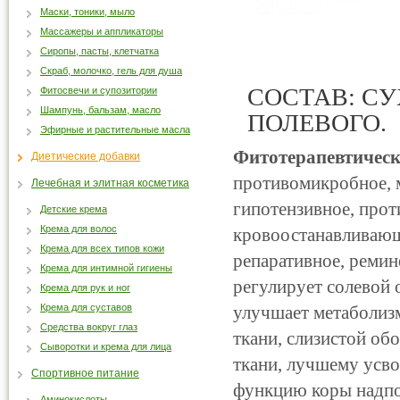
Маски, тоники, мыло
Массажеры и аппликаторы
Сиропы, пасты, клетчатка
Скраб, молочко, гель для душа
СОСТАВ: С
Фитосвечи и супозитории
Шампунь, бальзам, масло
ПОЛЕВОГО.
Эфирные и растительные масла
Фитотерапевтически
Диетические добавки
противомикробное, м
Лечебная и элитная косметика
гипотензивное, прот
Детские крема
Крема для волос
кровоостанавливающ
Крема для всех типов кожи
репаративное, реми
Крема для интимной гигиены
регулирует солевой
Крема для рук и ног
Крема для суставов
улучшает метаболиз
Средства вокруг глаз
ткани, слизистой об
Сыворотки и крема для лица
ткани, лучшему усво
Спортивное питание
функцию коры надпо
Аминокислоты