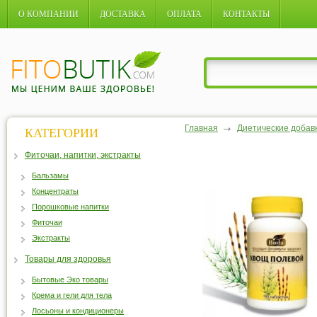
О КОМПАНИИ
ДОСТАВКА
ОПЛАТА
КОНТАКТЫ
Главная
Диетические добав
КАТЕГОРИИ
Фиточаи, напитки, экстракты
Бальзамы
Концентраты
Порошковые напитки
Фиточаи
Экстракты
Товары для здоровья
Бытовые Эко товары
Крема и гели для тела
Лосьоны и кондиционеры