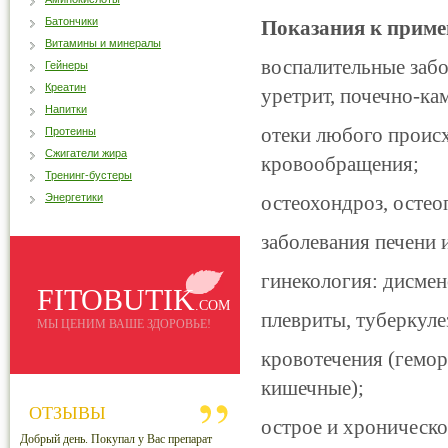
Батончики
Показания к приме
Витамины и минералы
воспалительные забо
Гейнеры
Креатин
уретрит, почечно-ка
Напитки
отеки любого происх
Протеины
Сжигатели жира
кровообращения;
Тренинг-бустеры
Энергетики
остеохондроз, остео
заболевания печени 
гинекология: дисмен
FITOBUTIK
.COM
плевриты, туберкуле
МЫ ЦЕНИМ ВАШЕ ЗДОРОВЬЕ!
кровотечения (гемор
кишечные);
ОТЗЫВЫ
острое и хроническо
Добрый день. Покупал у Вас препарат