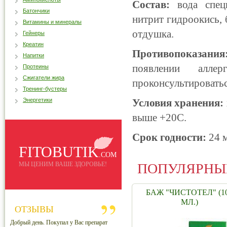
Состав:
вода специ
Батончики
нитрит гидроокись, 
Витамины и минералы
отдушка.
Гейнеры
Креатин
Противопоказани
Напитки
появлении алле
Протеины
Сжигатели жира
проконсультироватьс
Тренинг-бустеры
Энергетики
Условия хранения:
выше +20С.
Срок годности:
24 
FITOBUTIK
.COM
МЫ ЦЕНИМ ВАШЕ ЗДОРОВЬЕ!
ПОПУЛЯРНЫ
БАЖ "ЧИСТОТЕЛ" (1
МЛ.)
ОТЗЫВЫ
Добрый день. Покупал у Вас препарат