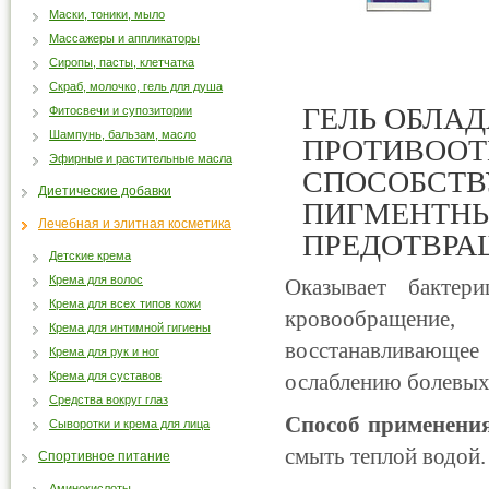
Маски, тоники, мыло
Массажеры и аппликаторы
Сиропы, пасты, клетчатка
Скраб, молочко, гель для душа
ГЕЛЬ ОБЛА
Фитосвечи и супозитории
Шампунь, бальзам, масло
ПРОТИВООТ
Эфирные и растительные масла
СПОСОБСТВ
Диетические добавки
ПИГМЕНТНЫ
Лечебная и элитная косметика
ПРЕДОТВРА
Детские крема
Крема для волос
Оказывает бактери
Крема для всех типов кожи
кровообращение,
Крема для интимной гигиены
восстанавливающ
Крема для рук и ног
Крема для суставов
ослаблению болевых 
Средства вокруг глаз
Способ применения
Сыворотки и крема для лица
смыть теплой водой.
Спортивное питание
Аминокислоты