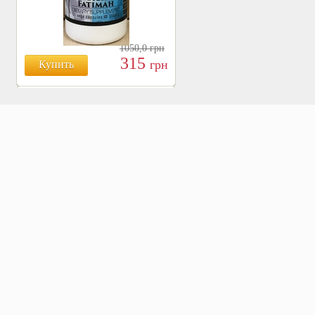
1050,0
грн
315
грн
Купить
БОЯРЫШНИК ТАБЛ.
№120, 500 МГ.
810
Купить
грн