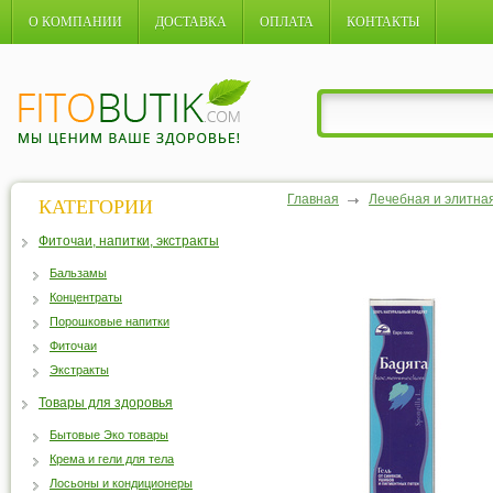
О КОМПАНИИ
ДОСТАВКА
ОПЛАТА
КОНТАКТЫ
Главная
Лечебная и элитна
КАТЕГОРИИ
Фиточаи, напитки, экстракты
Бальзамы
Концентраты
Порошковые напитки
Фиточаи
Экстракты
Товары для здоровья
Бытовые Эко товары
Крема и гели для тела
Лосьоны и кондиционеры