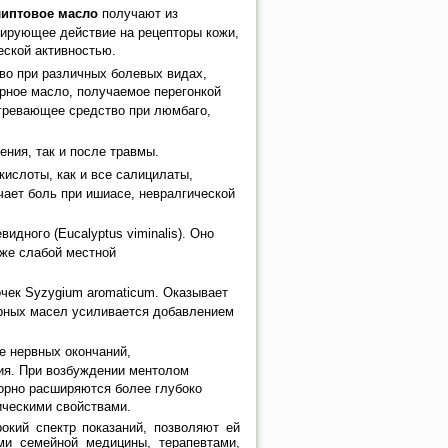
иптовое масло
получают из
улирующее действие на рецепторы кожи,
еской активностью.
во при различных болевых видах,
ное масло, получаемое перегонкой
согревающее средство при люмбаго,
ния, так и после травмы.
ислоты, как и все салицилаты,
ает боль при ишиасе, невралгической
идного (Eucalyptus viminalis). Оно
кже слабой местной
чек Syzygium aromaticum. Оказывает
рных масел усиливается добавлением
е нервных окончаний,
ия. При возбуждении ментолом
орно расширяются более глубоко
ическими свойствами.
кий спектр показаний, позволяют ей
ми семейной медицины, терапевтами,