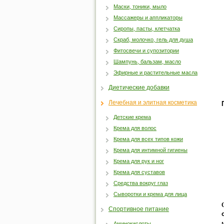
Маски, тоники, мыло
Массажеры и аппликаторы
Сиропы, пасты, клетчатка
Скраб, молочко, гель для душа
Фитосвечи и супозитории
Шампунь, бальзам, масло
Эфирные и растительные масла
Диетические добавки
Лечебная и элитная косметика
Детские крема
Крема для волос
Крема для всех типов кожи
Крема для интимной гигиены
Крема для рук и ног
Крема для суставов
Средства вокруг глаз
Сыворотки и крема для лица
Спортивное питание
Аминокислоты