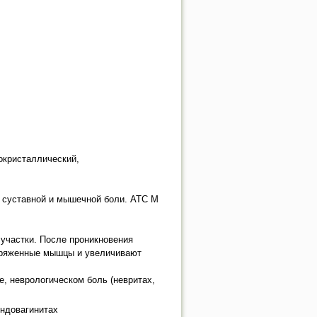
окристаллический,
и суставной и мышечной боли. АТС М
участки. После проникновения
пряженные мышцы и увеличивают
е, неврологическом боль (невритах,
ендовагинитах