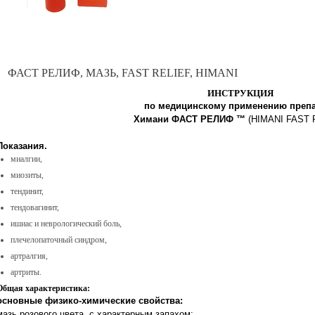
ФАСТ РЕЛИФ, МАЗЬ, FAST RELIEF, HIMANI
ИНСТРУКЦИЯ
по медицинскому применению препа
Химани ФАСТ РЕЛИФ ™
(HIMANI FAST 
Показания.
миалгии,
миозиты,
тендинит,
тендовагинит,
ишиас и неврологический боль,
плечелопаточный синдром,
артралгия,
артриты.
Общая характеристика:
основные физико-химические свойства:
мазь розового цвета, с характерным запахом;