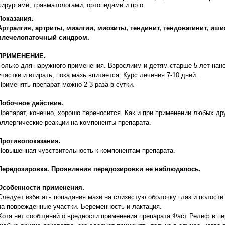
хирургами, травматологами, ортопедами и пр.
o
Показания.
Артралгия, артриты, миалгии, миозиты, тендинит, тендовагинит, иши
плечелопаточный синдром.
ПРИМЕНЕНИЕ.
Только для наружного применения.
Взрослиим и детям старше 5 лет нан
участки и втирать, пока мазь впитается. Курс лечения 7-10 дней.
Применять препарат можно 2-3 раза в сутки.
Побочное действие.
Препарат, конечно, хорошо переносится. Как и при применении любых д
аллергические реакции на компоненты препарата.
Противопоказания.
Повышенная чувствительность к компонентам препарата.
Передозировка. Проявления передозировки не наблюдалось.
Особенности применения.
Следует избегать попадания мази на слизистую оболочку глаз и полости
на поврежденные участки.
Беременность и лактация.
Хотя нет сообщений о вредности применения препарата Фаст Релиф в пер