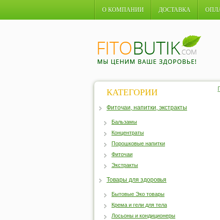
О КОМПАНИИ
ДОСТАВКА
ОПЛ
КАТЕГОРИИ
Фиточаи, напитки, экстракты
Бальзамы
Концентраты
Порошковые напитки
Фиточаи
Экстракты
Товары для здоровья
Бытовые Эко товары
Крема и гели для тела
Лосьоны и кондиционеры