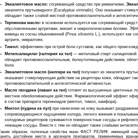
Эвкалиптовое масло:
согревающий средство при ревматизме,
Эвкал
эвкалипта прутьевидного (Eucalyptus viminalis). Оно оказывает стим
обладает также слабой местной противовоспалительной и антисептич
Терпинова масло:
в основном используется как согревающий средст
Эфир
обусловленными артритами, миозит и неврологическими болями.
живицы из сосны обыкновенной (Pinus silvestris L.), используют как 
артрите, невралгиях.
Тимол:
эффективен при острой боли суставов, как общего происхожде
Метилсалицилат (галтерия ка тел)
— метиловый спирт салициловой к
обладает противовоспалительным, болеутоляющим действием, облегч
боли.
Эвкалиптовое масло (нилгири ка тел)
получают из эвкалипта прутьев
оказывает стимулирующее действие на рецепторы кожи, обладает та
противовоспалительной и антисептической активностью.
Масло гвоздики (лаванг ка тел)
готовят из высушенных цветочных по
местное обезболивающее действие. Фармакологический эффект эфи
в состав препарата терпиноидов (ментол, тимол, камфора).
Ментол (пудина ка пул)
при нанесении на кожу вызывает раздражени
сопровождающееся ощущением холода, легкого жжения и покалыван
холодовых рецепторов суживаются поверхностные сосуды и рефлект
лежащие сосуды. Вместе с тем он обладает также слабыми антисепт
Таким образом, полезные свойства мази ФАСТ РЕЛИФ, имеющей широ
занять достойное место в арсенале препаратов, применяемых врача