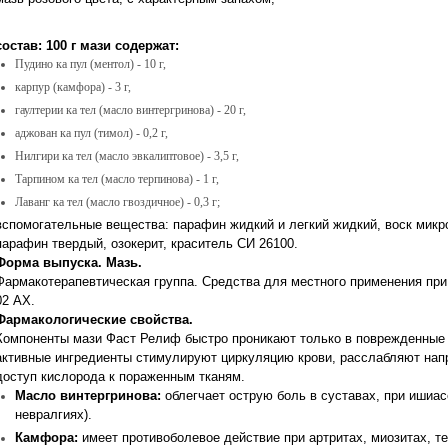
состав: 100 г мази содержат:
Пудино ка пул (ментол) - 10 г,
карпур (камфора) - 3 г,
гаултерии ка тел (масло винтергринова) - 20 г,
аджован ка пул (тимол) - 0,2 г,
Нилгири ка тел (масло эвкалиптовое) - 3,5 г,
Тарпином ка тел (масло терпинова) - 1 г,
Лаванг ка тел (масло гвоздичное) - 0,3 г;
вспомогательные вещества: парафин жидкий и легкий жидкий, воск микр
парафин твердый, озокерит, краситель СИ 26100.
Форма выпуска. Мазь.
Фармакотерапевтическая группа. Средства для местного применения пр
02 АХ.
Фармакологические свойства.
Компоненты мази Фаст Релиф быстро проникают только в поврежденные 
активные ингредиенты стимулируют циркуляцию крови, расслабляют на
доступ кислорода к пораженным тканям.
Масло винтергринова:
облегчает острую боль в суставах, при ишиас
невралгиях).
Камфора:
имеет противоболевое действие при артритах, миозитах, т