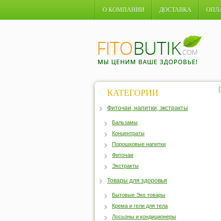
О КОМПАНИИ
ДОСТАВКА
ОПЛ
КАТЕГОРИИ
Фиточаи, напитки, экстракты
Бальзамы
Концентраты
Порошковые напитки
Фиточаи
Экстракты
Товары для здоровья
Бытовые Эко товары
Крема и гели для тела
Лосьоны и кондиционеры