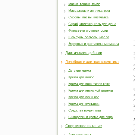
Маски, тоники, мыло
Массажеры и аппликаторы
Сиропы, пасты, клетчатка
Скраб, молочко, гель для душа
Фитосвечи и супозитории
Шампунь, бальзам, масло
Эфирные и растительные масла
Диетические добавки
Лечебная и элитная косметика
Детские крема
Крема для волос
Крема для всех типов кожи
Крема для интимной гигиены
Крема для рук и ног
Крема для суставов
Средства вокруг глаз
Сыворотки и крема для лица
Спортивное питание
Аминокислоты