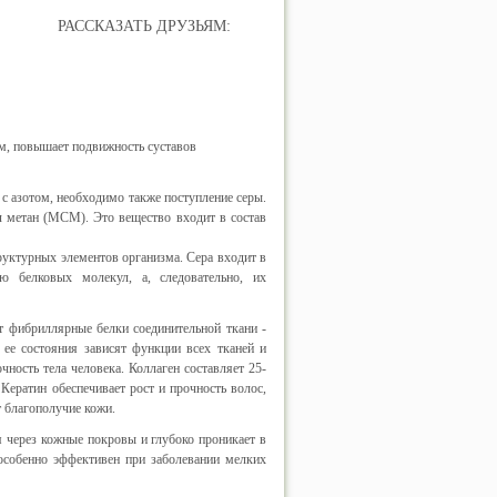
РАССКАЗАТЬ ДРУЗЬЯМ:
м, повышает подвижность суставов
с азотом, необходимо также поступление серы.
л метан (МСМ). Это вещество входит в состав
труктурных элементов организма. Сера входит в
ю белковых молекул, а, следовательно, их
т фибриллярные белки соединительной ткани -
 ее состояния зависят функции всех тканей и
ность тела человека. Коллаген составляет 25-
Кератин обеспечивает рост и прочность волос,
т благополучие кожи.
я через кожные покровы и глубоко проникает в
 особенно эффективен при заболевании мелких