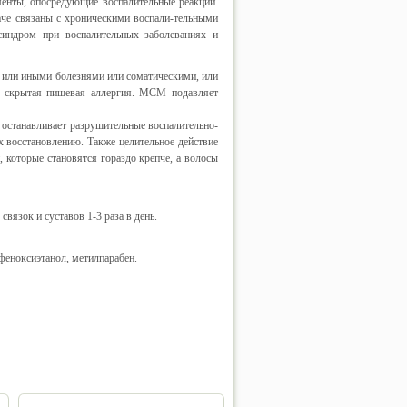
енты, опосредующие воспалительные реакции.
аче связаны с хроническими воспали-тельными
синдром при воспалительных заболеваниях и
 или иными болезнями или соматическими, или
т скрытая пищевая аллергия. МСМ подавляет
останавливает разрушительные воспалительно-
их восстановлению. Также целительное действие
, которые становятся гораздо крепче, а волосы
язок и суставов 1-3 раза в день.
феноксиэтанол, метилпарабен.