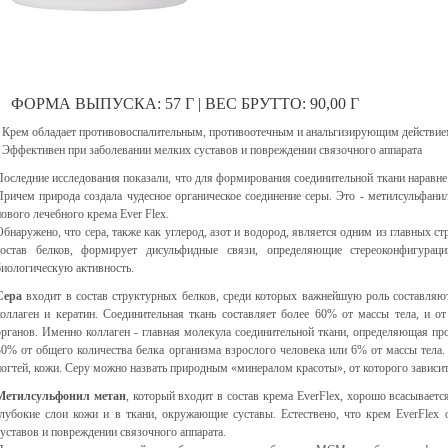
ФОРМА ВЫПУСКА: 57 Г | ВЕС БРУТТО: 90,00 Г
- Крем обладает противовоспалительным, противоотечным и анальгизирующим действие
- Эффективен при заболевании мелких суставов и повреждении связочного аппарата
Последние исследования показали, что для формирования соединительной ткани наравне 
Причем природа создала чудесное органическое соединение серы. Это - метилсульфани
нового лечебного крема Ever Flex.
Обнаружено, что сера, также как углерод, азот и водород, является одним из главных с
состав белков, формирует дисульфидные связи, определяющие стереоконфигураци
биологическую активность.
Сера
входит в состав структурных белков, среди которых важнейшую роль составляю
коллаген и кератин. Соединительная ткань составляет более 60% от массы тела, и от
органов. Именно коллаген - главная молекула соединительной ткани, определяющая проч
30% от общего количества белка организма взрослого человека или 6% от массы тела. 
ногтей, кожи. Серу можно назвать природным «минералом красоты», от которого зависи
Метилсульфонил метан
, который входит в состав крема EverFlex, хорошо всасываетс
глубокие слои кожи и в ткани, окружающие суставы. Естествено, что крем EverFlex
суставов и повреждении связочного аппарата.