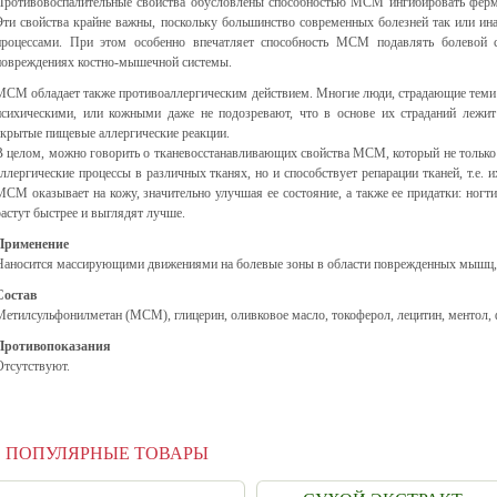
Противовоспалительные свойства обусловлены способностью МСМ ингибировать ферм
Эти свойства крайне важны, поскольку большинство современных болезней так или ин
процессами. При этом особенно впечатляет способность МСМ подавлять болевой 
повреждениях костно-мышечной системы.
МСМ обладает также противоаллергическим действием. Многие люди, страдающие теми
психическими, или кожными даже не подозревают, что в основе их страданий лежи
скрытые пищевые аллергические реакции.
В целом, можно говорить о тканевосстанавливающих свойства МСМ, который не только 
аллергические процессы в различных тканях, но и способствует репарации тканей, т.е. 
МСМ оказывает на кожу, значительно улучшая ее состояние, а также ее придатки: ногти
растут быстрее и выглядят лучше.
Применение
Наносится массирующими движениями на болевые зоны в области поврежденных мышц, св
Состав
Метилсульфонилметан (МСМ), глицерин, оливковое масло, токоферол, лецитин, ментол, 
Противопоказания
Отсутствуют.
ПОПУЛЯРНЫЕ ТОВАРЫ