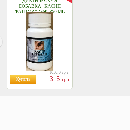
ДИЕТИЧЕСКАЯ
ДОБАВКА "КАСИП
ФАТИМА" №60, 350 МГ.
1050,0
грн
315
грн
Купить
БОЯРЫШНИК ТАБЛ.
№120, 500 МГ.