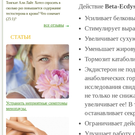
Тонгкат Али Лайт. Хотел спросить в
Действие
Beta-Ecdys
сколько раз повышается содержание
тестостерона в крови? Что означает
Усиливает белков
(25:1)?
все отзывы
Стимулирует выраб
СТАТЬИ
Увеличивает суху
Уменьшает жирову
Тормозит катаболи
Экдистерон не по
анаболических гор
исследования свид
не только не сниж
увеличивает ее! В
Устранить неприятные симптомы
менопаузы.
останавливает сек
Ограничивает дейс
Улучшает работу с