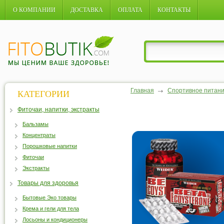
О КОМПАНИИ
ДОСТАВКА
ОПЛАТА
КОНТАКТЫ
Главная
Спортивное питан
КАТЕГОРИИ
Фиточаи, напитки, экстракты
Бальзамы
Концентраты
Порошковые напитки
Фиточаи
Экстракты
Товары для здоровья
Бытовые Эко товары
Крема и гели для тела
Лосьоны и кондиционеры