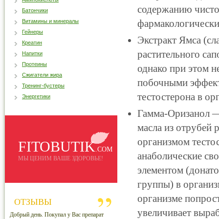
содержанию чисто
Батончики
фармакологически
Витамины и минералы
Гейнеры
Экстракт Ямса (сл
Креатин
растительного сап
Напитки
Протеины
однако при этом 
Сжигатели жира
побочными эффект
Тренинг-бустеры
тестостерона в ор
Энергетики
Гамма-Оризанол —
масла из отрубей 
организмом тестос
FITOBUTIK
.COM
анаболические св
МЫ ЦЕНИМ ВАШЕ ЗДОРОВЬЕ!
элементом (донато
группы) в организ
организме попрост
ОТЗЫВЫ
увеличивает выраб
Добрый день. Покупал у Вас препарат