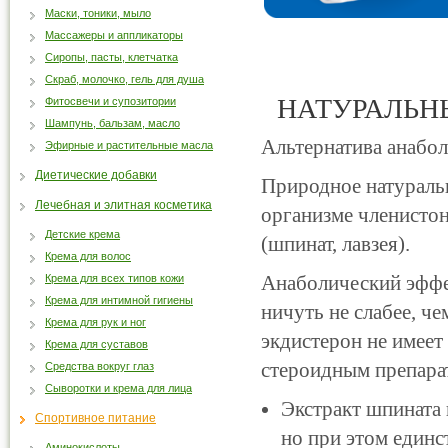
Маски, тоники, мыло
Массажеры и аппликаторы
Сиропы, пасты, клетчатка
Скраб, молочко, гель для душа
НАТУРАЛЬН
Фитосвечи и супозитории
Шампунь, бальзам, масло
Альтернатива анабо
Эфирные и растительные масла
Диетические добавки
Природное натураль
Лечебная и элитная косметика
организме членистон
Детские крема
(шпинат, лавзея).
Крема для волос
Анаболический эффе
Крема для всех типов кожи
Крема для интимной гигиены
ничуть не слабее, ч
Крема для рук и ног
экдистерон не имее
Крема для суставов
стероидным препара
Средства вокруг глаз
Сыворотки и крема для лица
Экстракт шпината 
Спортивное питание
но при этом единс
Аминокислоты