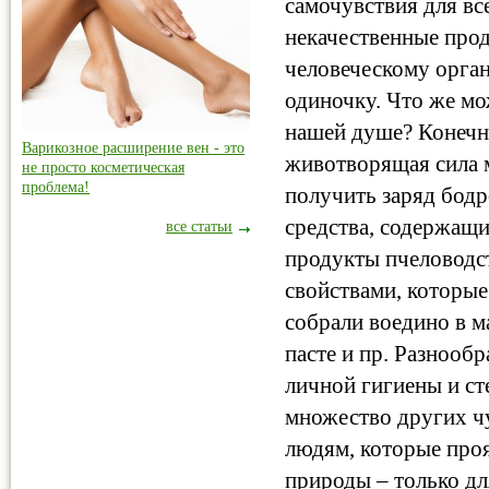
самочувствия для вс
некачественные прод
человеческому орган
одиночку. Что же мо
нашей душе? Конечно
Варикозное расширение вен - это
животворящая сила 
не просто косметическая
проблема!
получить заряд бод
средства, содержащи
все статьи
продукты пчеловодс
свойствами, которы
собрали воедино в м
пасте и пр. Разнооб
личной гигиены и ст
множество других ч
людям, которые проя
природы – только дл